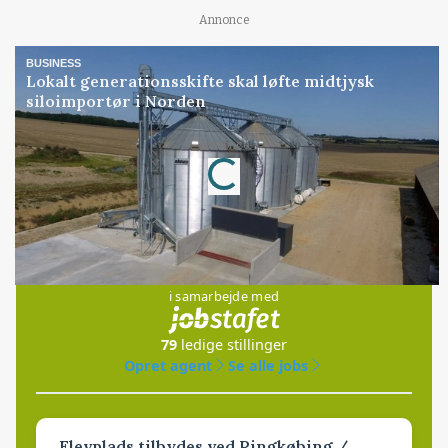
Annonce
BUSINESS
Lokalt generationsskifte skal løfte midtjysk
siloimportør i Norden
Annonce
Loading...
Jobs
i samarbejde med
79
ledige stillinger
Opret agent
Se alle jobs
Elevplads tilbydes ved Ringkøbing /