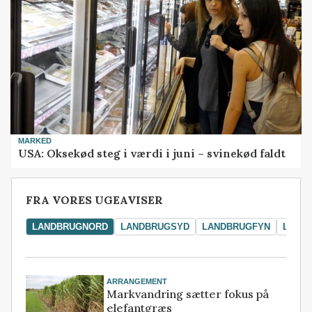
MARKED
USA: Oksekød steg i værdi i juni – svinekød faldt
FRA VORES UGEAVISER
LANDBRUGNORD
LANDBRUGSYD
LANDBRUGFYN
LAND
ARRANGEMENT
Markvandring sætter fokus på
elefantgræs