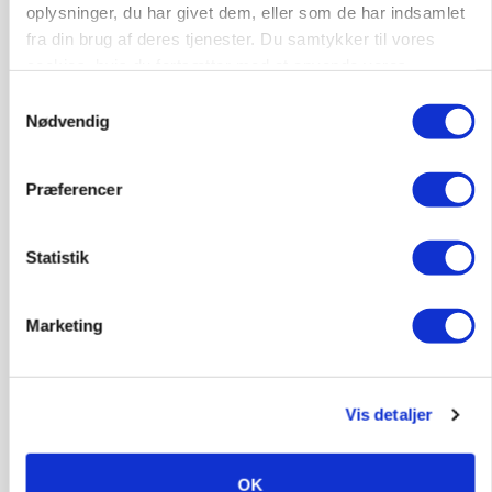
oplysninger, du har givet dem, eller som de har indsamlet
Klimastald
fra din brug af deres tjenester. Du samtykker til vores
cookies, hvis du fortsætter med at anvende vores
hjemmeside.
9670, Løgstør
03. aug.
Samtykkevalg
Nødvendig
Præferencer
Statistik
Marketing
Vis detaljer
BUSINESS
Efter fire årtier: Familieejet vestjysk producent
af staldinventar får ny medejer
OK