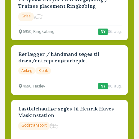
Trainee placement Ringkøbing
Grise
6950, Ringkøbing
06. aug.
NY
Rørlægger / håndmand søges til
dræn/entreprenørarbejde.
Anlæg
Kloak
4690, Haslev
06. aug.
NY
Lastbilchauffør søges til Henrik Haves
Maskinstation
Godstransport