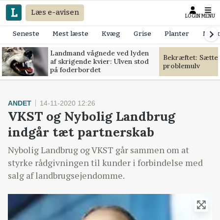
Læs e-avisen
LOGIN
MENU
Seneste
Mest læste
Kvæg
Grise
Planter
Mask
Landmand vågnede ved lyden
Bekræftet: Sætte
af skrigende kvier: Ulven stod
problemulv
på foderbordet
ANDET
14-11-2020 12:26
VKST og Nybolig Landbrug
indgår tæt partnerskab
Nybolig Landbrug og VKST går sammen om at
styrke rådgivningen til kunder i forbindelse med
salg af landbrugsejendomme.