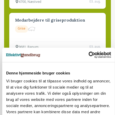
4700, Næstved
03. aug.
Medarbejdere til griseproduktion
Grise
9681, Ranum
03. aug.
Kalvepasser til ejendom i udvikling søges
Denne hjemmeside bruger cookies
Kalve
Vi bruger cookies til at tilpasse vores indhold og annoncer,
til at vise dig funktioner til sociale medier og til at
6392, Bolderslev
03. aug.
analysere vores trafik. Vi deler også oplysninger om din
brug af vores website med vores partnere inden for
sociale medier, annonceringspartnere og analysepartnere.
Leder til klimastald
Vores partnere kan kombinere disse data med andre