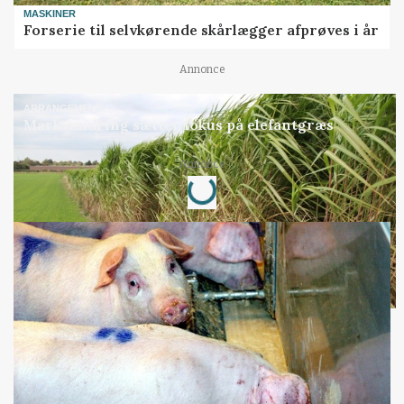
MASKINER
Forserie til selvkørende skårlægger afprøves i år
Annonce
ARRANGEMENT
Markvandring sætter fokus på elefantgræs
Loading...
Annonce