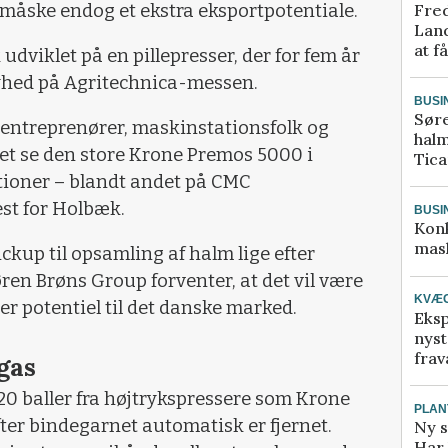
Fred
måske endog et ekstra eksportpotentiale.
Land
at f
k udviklet på en pillepresser, der for fem år
yhed på Agritechnica-messen.
BUSI
Sør
mentreprenører, maskinstationsfolk og
halm
et se den store Krone Premos 5000 i
Tic
tioner – blandt andet på CMC
st for Holbæk.
BUSI
Kon
mask
ckup til opsamling af halm lige efter
en Brøns Group forventer, at det vil være
KVÆ
r potentiel til det danske marked.
Eksp
nyst
frav
gas
20 baller fra højtrykspressere som Krone
PLAN
efter bindegarnet automatisk er fjernet.
Ny s
Har 