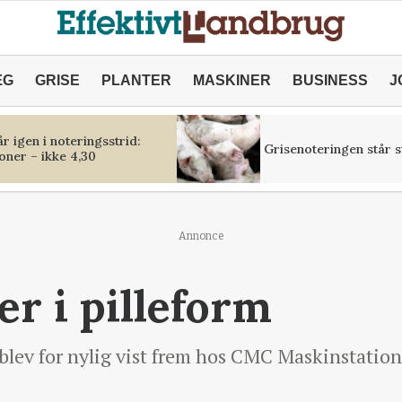
ÆG
GRISE
PLANTER
MASKINER
BUSINESS
J
r igen i noteringsstrid:
Grisenoteringen står st
oner – ikke 4,30
Annonce
r i pilleform
 blev for nylig vist frem hos CMC Maskinstation