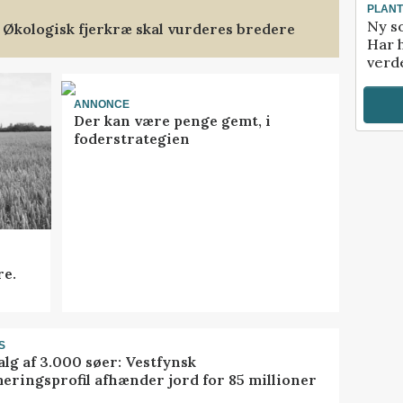
PLAN
Ny so
 Økologisk fjerkræ skal vurderes bredere
Har 
verde
ANNONCE
Der kan være penge gemt, i
foderstrategien
re.
S
alg af 3.000 søer: Vestfynsk
eringsprofil afhænder jord for 85 millioner