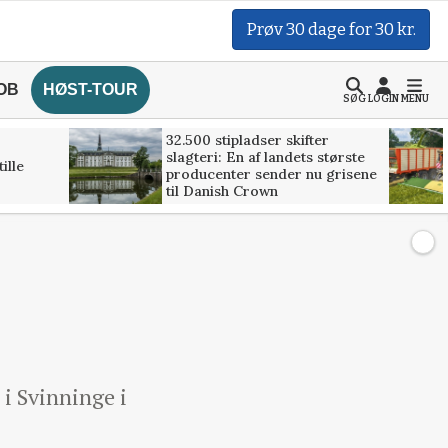
Prøv 30 dage for 30 kr.
OB
HØST-TOUR
SØG
LOGIN
MENU
32.500 stipladser skifter
slagteri: En af landets største
ille
producenter sender nu grisene
til Danish Crown
 i Svinninge i