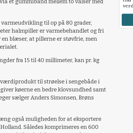
 via et gummibånd mellem to valser med
verd
n varmeudvikling til op på 80 grader,
meter halmpiller er varmebehandlet og fri
 en blæser, at pillerne er støvfrie, men
erialet.
ngder fra 15 til 40 millimeter, kan pr. kg
jværdiprodukt til strøelse i sengebåde i
g giver køerne en bedre klovsundhed samt
påpeger sælger Anders Simonsen, Brøns
ng også muligheden for at eksportere
l Holland. Således komprimeres en 600