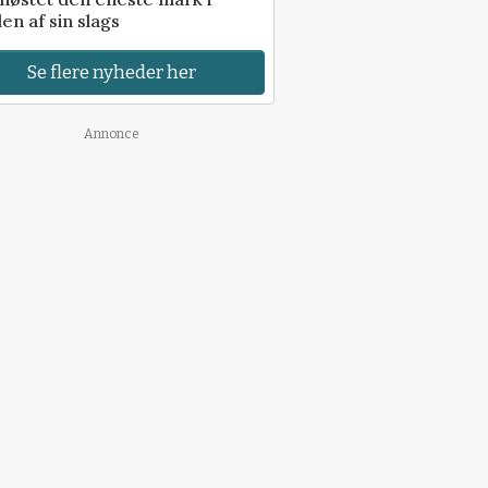
en af sin slags
Se flere nyheder her
Annonce