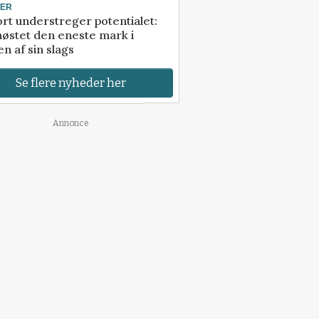
TER
rt understreger potentialet:
høstet den eneste mark i
n af sin slags
Se flere nyheder her
Annonce