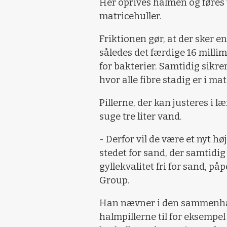
Her oprives halmen og føres
matricehuller.
Friktionen gør, at der sker e
således det færdige 16 milli
for bakterier. Samtidig sikrer
hvor alle fibre stadig er i mat
Pillerne, der kan justeres i læ
suge tre liter vand.
- Derfor vil de være et nyt hø
stedet for sand, der samtidi
gyllekvalitet fri for sand, 
Group.
Han nævner i den sammenhæ
halmpillerne til for eksempe