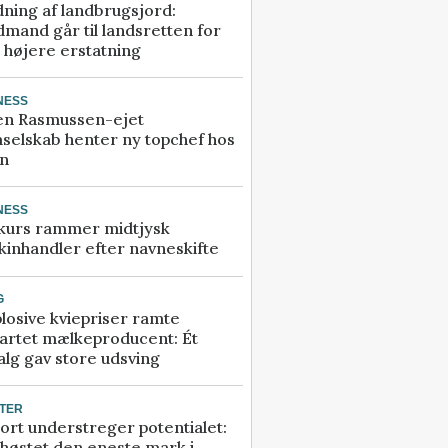
ning af landbrugsjord:
mand går til landsretten for
å højere erstatning
NESS
en Rasmussen-ejet
selskab henter ny topchef hos
an
NESS
kurs rammer midtjysk
inhandler efter navneskifte
G
losive kviepriser ramte
artet mælkeproducent: Ét
alg gav store udsving
TER
ort understreger potentialet:
høstet den eneste mark i