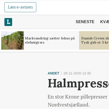
Læs e-avisen
SENESTE
KV
Markvandring sætter fokus på
Danish Crown slå
elefantgræs
Tysk gab er 3 kr
ANDET
28-11-2020 12:45
Halmpresse
En stor Krone pillepresser
Nordvestsjælland.