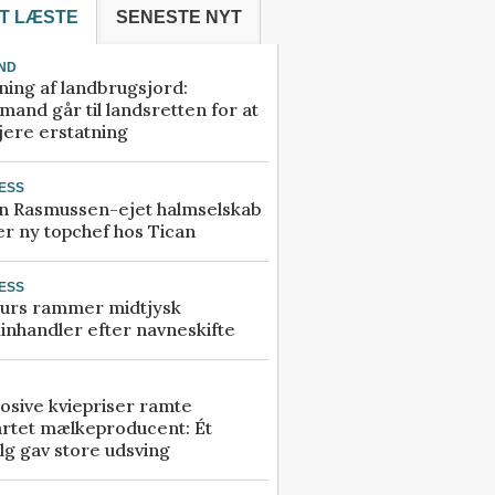
T LÆSTE
SENESTE NYT
ND
ning af landbrugsjord:
and går til landsretten for at
jere erstatning
ESS
n Rasmussen-ejet halmselskab
r ny topchef hos Tican
ESS
urs rammer midtjysk
inhandler efter navneskifte
osive kviepriser ramte
artet mælkeproducent: Ét
lg gav store udsving