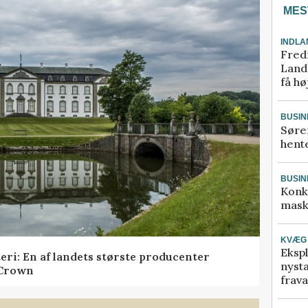
MES
INDLA
Fred
Landm
få hø
BUSIN
Søre
hente
BUSIN
Konk
mask
KVÆG
Ekspl
teri: En af landets største producenter
nyst
 Crown
frava