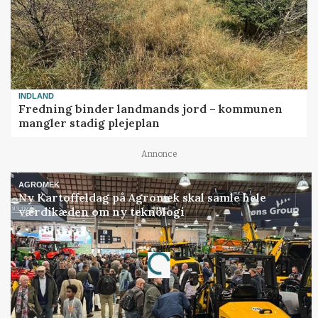
INDLAND
Fredning binder landmands jord – kommunen
mangler stadig plejeplan
Annonce
AGROMEK
Ny Kartoffeldag på Agromek skal samle hele
værdikæden om ny teknologi
Annonce
Loading...