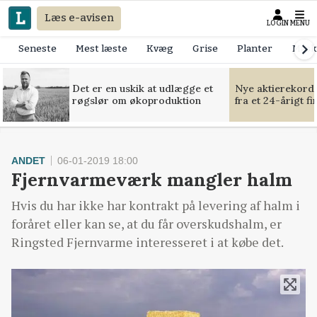
Læs e-avisen
LOGIN
MENU
Seneste
Mest læste
Kvæg
Grise
Planter
Mask
Det er en uskik at udlægge et
Nye aktierekorde
røgslør om økoproduktion
fra et 24-årigt f
ANDET
06-01-2019 18:00
Fjernvarmeværk mangler halm
Hvis du har ikke har kontrakt på levering af halm i
foråret eller kan se, at du får overskudshalm, er
Ringsted Fjernvarme interesseret i at købe det.