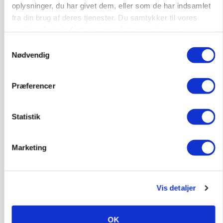
oplysninger, du har givet dem, eller som de har indsamlet
fra din brug af deres tjenester. Du samtykker til vores
cookies, hvis du fortsætter med at anvende vores
hjemmeside.
Samtykkevalg
Nødvendig
Præferencer
MASKINER
Forserie til selvkørende skårlægger afprøves i år
Statistik
Annonce
Marketing
ARRANGEMENT
Markvandring sætter fokus på elefantgræs
Loading...
Annonce
Vis detaljer
OK