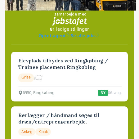
Jobs
i samarbejde med
81
ledige stillinger
Opret agent
Se alle jobs
Elevplads tilbydes ved Ringkøbing /
Trainee placement Ringkøbing
Grise
6950, Ringkøbing
06. aug.
NY
Rørlægger / håndmand søges til
dræn/entreprenørarbejde.
Anlæg
Kloak