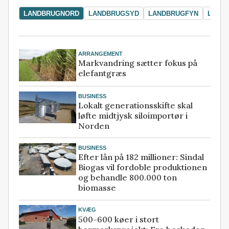
LANDBRUGNORD
LANDBRUGSYD
LANDBRUGFYN
LAND
ARRANGEMENT
Markvandring sætter fokus på
elefantgræs
BUSINESS
Lokalt generationsskifte skal
løfte midtjysk siloimportør i
Norden
BUSINESS
Efter lån på 182 millioner: Sindal
Biogas vil fordoble produktionen
og behandle 800.000 ton
biomasse
KVÆG
500-600 køer i stort