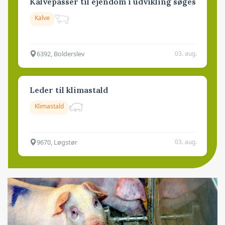
Kalvepasser til ejendom i udvikling søges
Kalve
6392, Bolderslev
03. aug.
Leder til klimastald
Klimastald
9670, Løgstør
03. aug.