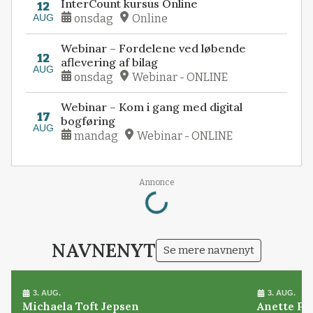
InterCount kursus Online
12
AUG
onsdag
Online
Webinar – Fordelene ved løbende
12
aflevering af bilag
AUG
onsdag
Webinar - ONLINE
Webinar – Kom i gang med digital
17
bogføring
AUG
mandag
Webinar - ONLINE
Loading...
Annonce
NAVNENYT
Se mere navnenyt
3. AUG.
3. AUG.
Michaela Toft Jepsen
Anette Pl