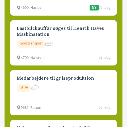
4690, Haslev
06. aug.
NY
Lastbilchauffør søges til Henrik Haves
Maskinstation
Godstransport
4700, Næstved
03. aug.
Medarbejdere til griseproduktion
Grise
9681, Ranum
03. aug.