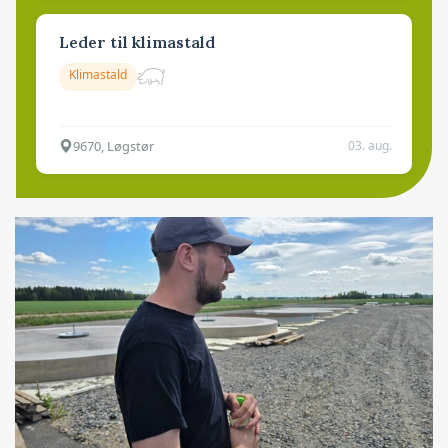
Leder til klimastald
Klimastald
9670, Løgstør
03. aug.