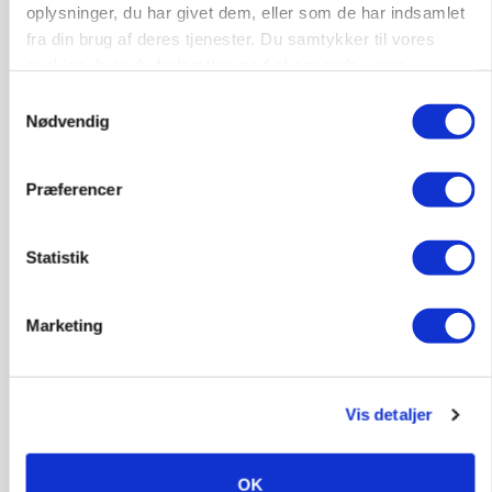
oplysninger, du har givet dem, eller som de har indsamlet
fra din brug af deres tjenester. Du samtykker til vores
cookies, hvis du fortsætter med at anvende vores
hjemmeside.
Samtykkevalg
Nødvendig
MARKED
Uændret notering: Spæde lyspunkter i fortsat
presset marked for oksekød
Præferencer
Statistik
Marketing
Vis detaljer
ULVE
OK