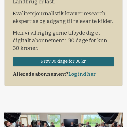
Landbrug er låst.
skabe ro på området, og det vurderer man kan
Kvalitetsjournalistik kræver research,
gøres ved at fjerne borgernes mulighed for at få
ekspertise og adgang til relevante kilder.
rettet forkerte vurderinger. Det er dybt
beklageligt, lyder det i en kraftig kritik fra Sonja
Men vi vil rigtig gerne tilbyde dig et
Sørensen af de nye regler, der blev vedtaget af
digitalt abonnement i 30 dage for kun
Folketinget den 8. juni 2017.
30 kroner.
Prøv 30 dage for 30 kr
Allerede abonnement?
Log ind her