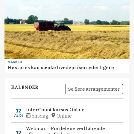
MARKED
Høstpres kan sænke hvedeprisen yderligere
KALENDER
Se flere arrangementer
InterCount kursus Online
12
AUG
onsdag
Online
Webinar – Fordelene ved løbende
12