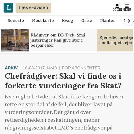
Læs e-avisen
LOGIN
MENU
Seneste
Mest læste
Kvæg
Grise
Planter
Mask
Rådgiver om DB-Tjek: Små
Ejer eller medej
justeringer kan give store
landbrugets ejer
besparelser
ARKIV
16-08-2017 14:49
FOR ABONNENTER
Chefrådgiver: Skal vi finde os i
forkerte vurderinger fra Skat?
Nye regler betyder, at Skat ikke længere behøver
rette en stor del af de fejl, der bliver lavet på
vurderingsområdet. Det går ud over
retfærdigheden i beskatningen, mener
rådgivningsselskabet LMO’s chefrådgiver på