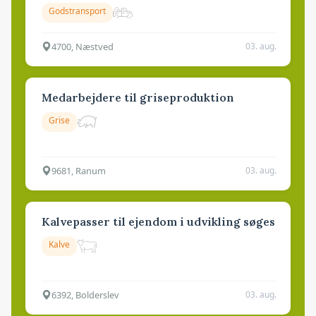
Godstransport
4700, Næstved
03. aug.
Medarbejdere til griseproduktion
Grise
9681, Ranum
03. aug.
Kalvepasser til ejendom i udvikling søges
Kalve
6392, Bolderslev
03. aug.