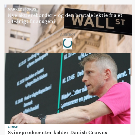
MARKEDSFOKUS
Nye aktierekorder – og den brutale lektie fra et
24-årigt finansgeni
Loading...
Annonce
GRISE
Svineproducenter kalder Danish Crowns