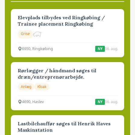
Elevplads tilbydes ved Ringkøbing /
Trainee placement Ringkøbing
Grise
6950, Ringkøbing
06. aug.
NY
Rørlægger / håndmand søges til
dræn/entreprenørarbejde.
Anlæg
Kloak
4690, Haslev
06. aug.
NY
Lastbilchauffør søges til Henrik Haves
Maskinstation