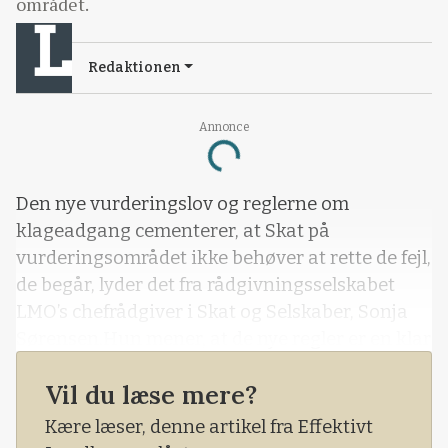
området.
Redaktionen
Annonce
Loading...
Den nye vurderingslov og reglerne om
klageadgang cementerer, at Skat på
vurderingsområdet ikke behøver at rette de fejl,
de begår, lyder det fra rådgivningsselskabet
LMO’s chefrådgiver i Skat og Selskaber, Sonja
Sørensen.Hun mener, at de nye regler er en klar
forringelse i forhold til i dag, hvor
Vil du læse mere?
landmændene ofte får medhold i deres klager
over ejendomsvurderingerne.- Det ser ud til, at
Kære læser, denne artikel fra Effektivt
det primære formål med lovændringen er at