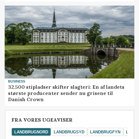
BUSINESS
32.500 stipladser skifter slagteri: En af landets
største producenter sender nu grisene til
Danish Crown
FRA VORES UGEAVISER
LANDBRUGNORD
LANDBRUGSYD
LANDBRUGFYN
LAND