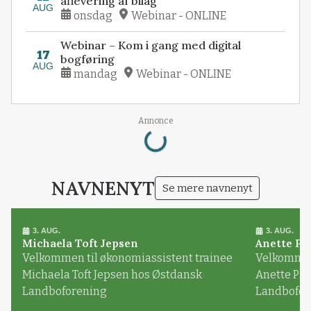
aflevering af bilag
AUG
onsdag
Webinar - ONLINE
Webinar – Kom i gang med digital
17
bogføring
AUG
mandag
Webinar - ONLINE
Loading...
Annonce
NAVNENYT
Se mere navnenyt
3. AUG.
3. AUG.
Michaela Toft Jepsen
Anette Pl
Velkommen til økonomiassistent trainee
Velkommen 
Michaela Toft Jepsen hos Østdansk
Anette Pl
Landboforening
Landbofor