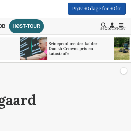
Prøv 30 dage for 30 kr.
OB
HØST-TOUR
SØG
LOGIN
MENU
Svineproducenter kalder
Danish Crowns pris en
katastrofe
gaard