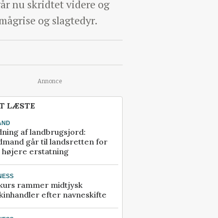
år nu skridtet videre og
smågrise og slagtedyr.
Annonce
T LÆSTE
AND
ning af landbrugsjord:
mand går til landsretten for
å højere erstatning
NESS
kurs rammer midtjysk
inhandler efter navneskifte