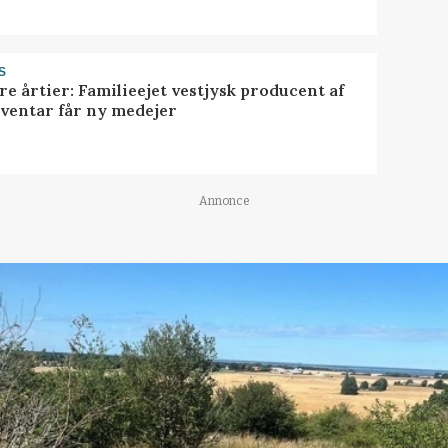
S
ire årtier: Familieejet vestjysk producent af
nventar får ny medejer
Annonce