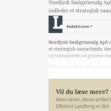
Nordjysk Smågrisesalg ApS 
indleder et strategisk sam
Redaktionen
Nordjysk Smågrisesalg ApS og
et strategisk samarbejde, de
og transporten af grisene 
Tilsammen formidler og tran
25.000 avlsdyr, to millioner
årligt.
Vil du læse mere?
Kære læser, denne artikel 
Effektivt Landbrug er låst.