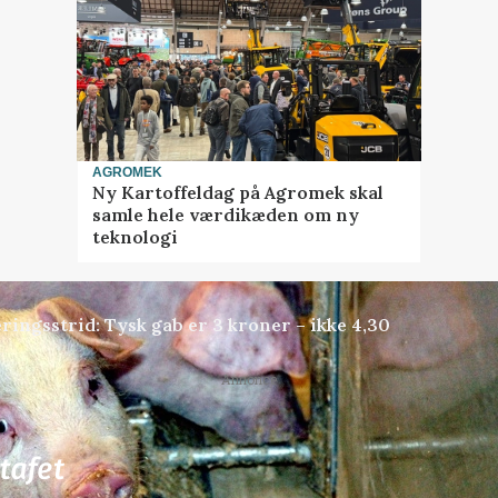
AGROMEK
Ny Kartoffeldag på Agromek skal
samle hele værdikæden om ny
teknologi
ringsstrid: Tysk gab er 3 kroner – ikke 4,30
Annonce
81
ledige stillinger