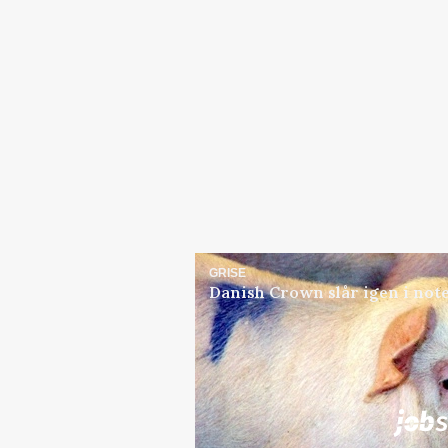
GRISE
Danish Crown slår igen i note
Jobs
i samarbejde med