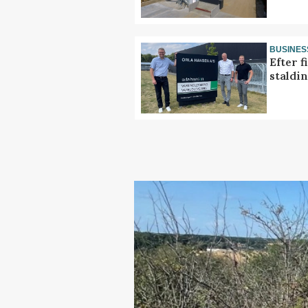
BUSINES
Efter f
staldi