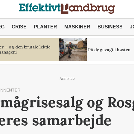
ÆG
GRISE
PLANTER
MASKINER
BUSINESS
J
r – og den brutale lektie
På døgnvagt i høsten
inansgeni
Annonce
ONNENTER
mågrisesalg og Ros
eres samarbejde