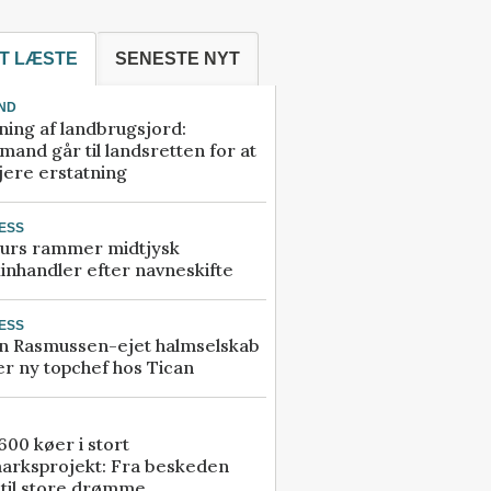
T LÆSTE
SENESTE NYT
ND
ning af landbrugsjord:
and går til landsretten for at
jere erstatning
ESS
urs rammer midtjysk
inhandler efter navneskifte
ESS
n Rasmussen-ejet halmselskab
r ny topchef hos Tican
00 køer i stort
arksprojekt: Fra beskeden
 til store drømme