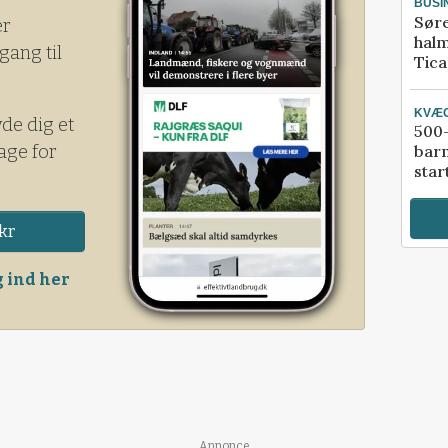
BUSI
Sør
er
halm
gang til
Tic
KVÆ
yde dig et
500-
age for
bar
star
kr
 ind her
Annonce