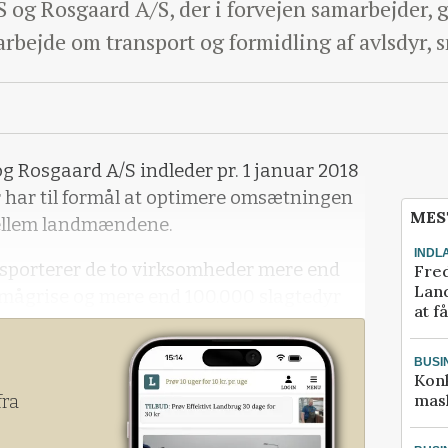
og Rosgaard A/S, der i forvejen samarbejder, g
arbejde om transport og formidling af avlsdyr, 
 Rosgaard A/S indleder pr. 1 januar 2018
r har til formål at optimere omsætningen
MES
mellem landmændene.
INDL
sporterer de to virksomheder mere end
Fred
Land
 smågrise og mere end 100.000 slagtedyr
at f
BUSI
Kon
mask
fra