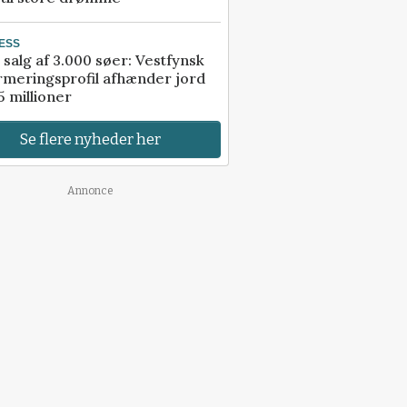
ESS
 salg af 3.000 søer: Vestfynsk
rmeringsprofil afhænder jord
5 millioner
Se flere nyheder her
Annonce