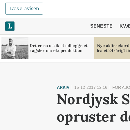
Læs e-avisen
SENESTE
KV
Det er en uskik at udlægge et
Nye aktierekorde
røgslør om økoproduktion
fra et 24-årigt f
ARKIV
15-12-2017 12:16
FOR AB
Nordjysk S
opruster d