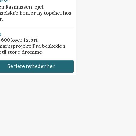
NESS
en Rasmussen-ejet
selskab henter ny topchef hos
an
G
600 køer i stort
marksprojekt: Fra beskeden
t til store drømme
Se flere nyheder her