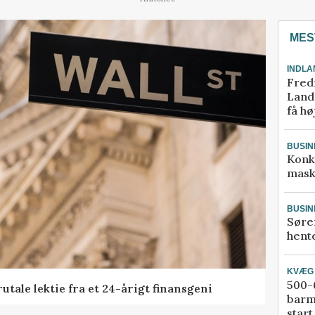
MES
INDLA
Fred
Landm
få hø
BUSIN
Konk
mask
BUSIN
Søre
hente
KVÆG
500-6
tale lektie fra et 24-årigt finansgeni
barm
start