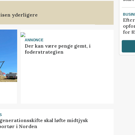
isen yderligere
BUSIN
Efter
opfo
for 8
ANNONCE
Der kan være penge gemt, i
foderstrategien
S
generationsskifte skal løfte midtjysk
portør i Norden