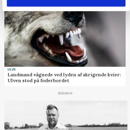
ULVE
Landmand vågnede ved lyden af skrigende kvier:
Ulven stod på foderbordet
Annonce
LEDER
Det er en uskik at udlægge et røgslør om
økoproduktion
Annonce