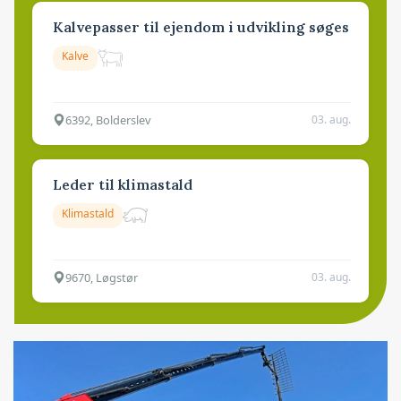
Kalvepasser til ejendom i udvikling søges
Kalve
6392, Bolderslev
03. aug.
Leder til klimastald
Klimastald
9670, Løgstør
03. aug.