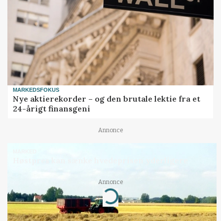
MARKEDSFOKUS
Nye aktierekorder – og den brutale lektie fra et
24-årigt finansgeni
Annonce
MARKED
Høstpres kan sænke hvedeprisen yderligere
Annonce
Loading...