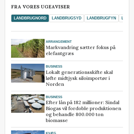
FRA VORES UGEAVISER
LANDBRUGNORD
LANDBRUGSYD
LANDBRUGFYN
LAND
ARRANGEMENT
Markvandring sætter fokus på
elefantgræs
BUSINESS
Lokalt generationsskifte skal
løfte midtjysk siloimportør i
Norden
BUSINESS
Efter lån på 182 millioner: Sindal
Biogas vil fordoble produktionen
og behandle 800.000 ton
biomasse
KVÆG