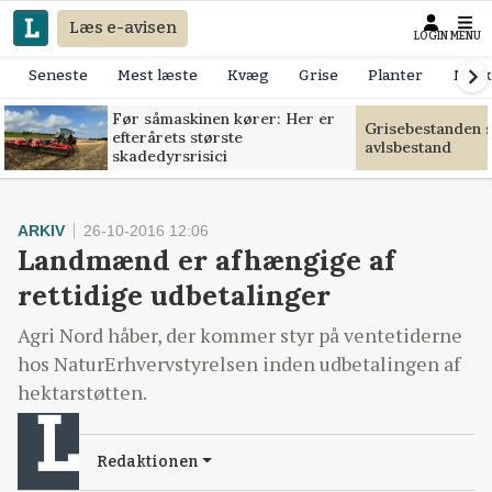
Læs e-avisen
LOGIN
MENU
Seneste
Mest læste
Kvæg
Grise
Planter
Mask
Før såmaskinen kører: Her er
Grisebestanden s
efterårets største
avlsbestand
skadedyrsrisici
ARKIV
26-10-2016 12:06
Landmænd er afhængige af
rettidige udbetalinger
Agri Nord håber, der kommer styr på ventetiderne
hos NaturErhvervstyrelsen inden udbetalingen af
hektarstøtten.
Redaktionen