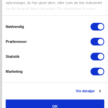
oplysninger, du har givet dem, eller som de har indsamlet
Loading...
fra din brug af deres tjenester. Du samtykker til vores
cookies, hvis du fortsætter med at anvende vores
hjemmeside.
Samtykkevalg
Nødvendig
Præferencer
Statistik
Marketing
MARKED
Uændret notering: Spæde lyspunkter i fortsat
presset marked for oksekød
Vis detaljer
Annonce
OK