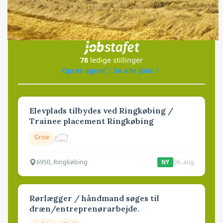
Jobs
i samarbejde med
78
ledige stillinger
Opret agent
Se alle jobs
Elevplads tilbydes ved Ringkøbing /
Trainee placement Ringkøbing
Grise
6950, Ringkøbing
06. aug.
NY
Rørlægger / håndmand søges til
dræn/entreprenørarbejde.