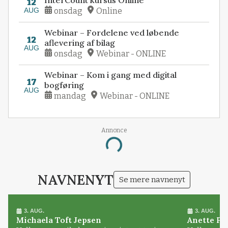
12
AUG
onsdag
Online
Webinar – Fordelene ved løbende
12
aflevering af bilag
AUG
onsdag
Webinar - ONLINE
Webinar – Kom i gang med digital
17
bogføring
AUG
mandag
Webinar - ONLINE
Annonce
Loading...
NAVNENYT
Se mere navnenyt
3. AUG.
3. AUG.
Michaela Toft Jepsen
Anette Pl