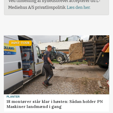
Ved tilmelding af nyhedsbrevet accepterer du L-
Mediehus A/S privatlivspolitik.
Læs den her.
HØST-TOUR
PLANTER
18 montører står klar i høsten: Sådan holder PN
Maskiner landmænd i gang