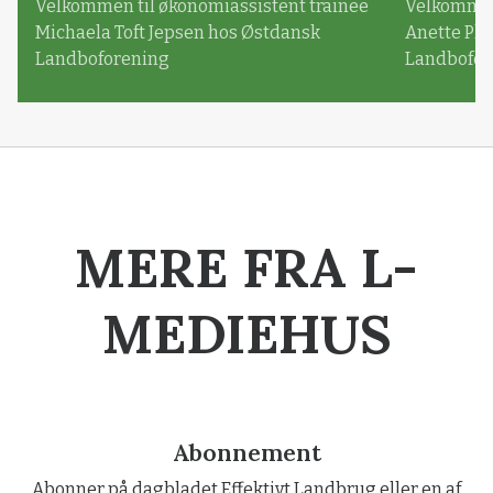
Velkommen til økonomiassistent trainee
Velkommen 
Michaela Toft Jepsen hos Østdansk
Anette Pl
Landboforening
Landbofor
MERE FRA L-
MEDIEHUS
Abonnement
Abonner på dagbladet Effektivt Landbrug eller en af