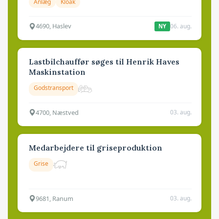
Anlæg
Kloak
4690, Haslev
06. aug.
NY
Lastbilchauffør søges til Henrik Haves
Maskinstation
Godstransport
4700, Næstved
03. aug.
Medarbejdere til griseproduktion
Grise
9681, Ranum
03. aug.