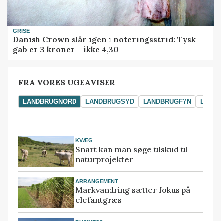
GRISE
Danish Crown slår igen i noteringsstrid: Tysk
gab er 3 kroner – ikke 4,30
FRA VORES UGEAVISER
LANDBRUGNORD
LANDBRUGSYD
LANDBRUGFYN
LAND
KVÆG
Snart kan man søge tilskud til
naturprojekter
ARRANGEMENT
Markvandring sætter fokus på
elefantgræs