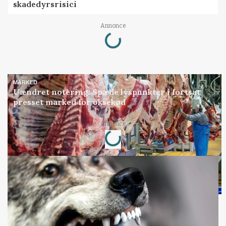
skadedyrsrisici
Loading...
Annonce
MARKED
Uændret notering: Spæde lyspunkter i fortsat
presset marked for oksekød
Loading...
Annonce