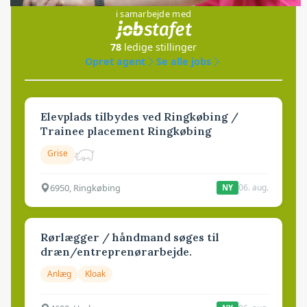
i samarbejde med
78
ledige stillinger
Opret agent
Se alle jobs
Elevplads tilbydes ved Ringkøbing /
Trainee placement Ringkøbing
Grise
6950, Ringkøbing
06. aug.
NY
Rørlægger / håndmand søges til
dræn/entreprenørarbejde.
Anlæg
Kloak