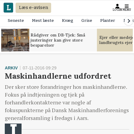
Læs e-avisen
LOGIN
MENU
Seneste
Mest læste
Kvæg
Grise
Planter
Mask
Rådgiver om DB-Tjek: Små
Ejer eller medej
justeringer kan give store
landbrugets ejer
besparelser
ARKIV
07-11-2016 09:29
Maskinhandlerne udfordret
Der sker store forandringer hos maskinhandlerne.
Fokus på indtjeningen og tjek på
forhandlerkontakterne var nogle af
fokuspunkterne på Dansk Maskinhandlerforenings
generalforsamling i fredags i Aars.