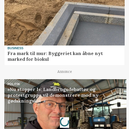
BUSINESS
Fra mark til mur: Byggeriet kan åbne nyt
marked for biokul
Annonce
POLITIK
»Nu stopper I«: Landbrugsdebattør og
protestgruppe vil demonstrere mod ny
gødskningslov
Loading...
Annonce