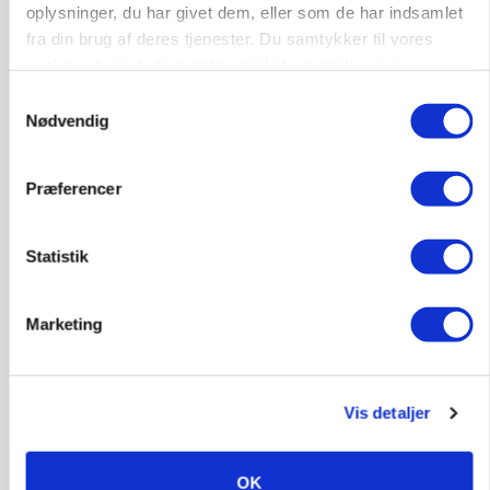
Kalve
oplysninger, du har givet dem, eller som de har indsamlet
fra din brug af deres tjenester. Du samtykker til vores
cookies, hvis du fortsætter med at anvende vores
6392, Bolderslev
03. aug.
hjemmeside.
Samtykkevalg
Nødvendig
Leder til klimastald
Præferencer
Klimastald
Statistik
9670, Løgstør
03. aug.
Marketing
Vis detaljer
OK