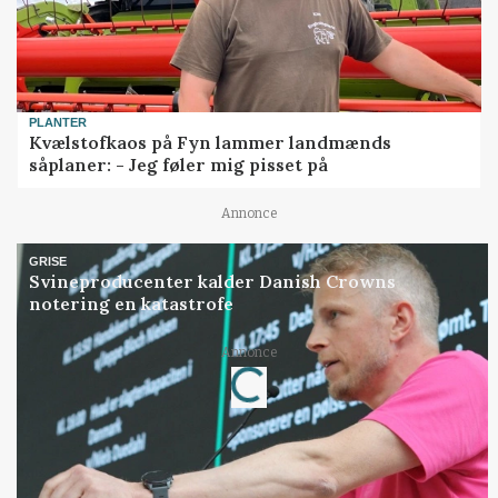
PLANTER
Kvælstofkaos på Fyn lammer landmænds
såplaner: - Jeg føler mig pisset på
Annonce
GRISE
Svineproducenter kalder Danish Crowns
notering en katastrofe
Annonce
Loading...
Jobs