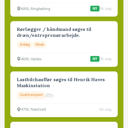
6950, Ringkøbing
06. aug.
NY
Rørlægger / håndmand søges til
dræn/entreprenørarbejde.
Anlæg
Kloak
4690, Haslev
06. aug.
NY
Lastbilchauffør søges til Henrik Haves
Maskinstation
Godstransport
4700, Næstved
03. aug.