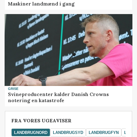
Maskiner landmænd i gang
GRISE
Svineproducenter kalder Danish Crowns
notering en katastrofe
FRA VORES UGEAVISER
LANDBRUGNORD
LANDBRUGSYD
LANDBRUGFYN
LAND