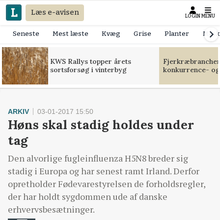
Læs e-avisen
LOGIN
MENU
Seneste
Mest læste
Kvæg
Grise
Planter
Mask
KWS Rallys topper årets
Fjerkræbranchen:
sortsforsøg i vinterbyg
konkurrence- og
ARKIV
03-01-2017 15:50
Høns skal stadig holdes under
tag
Den alvorlige fugleinfluenza H5N8 breder sig
stadig i Europa og har senest ramt Irland. Derfor
opretholder Fødevarestyrelsen de forholdsregler,
der har holdt sygdommen ude af danske
erhvervsbesætninger.