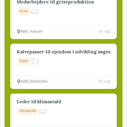
Medarbejdere til griseproduktion
Grise
9681, Ranum
03. aug.
Kalvepasser til ejendom i udvikling søges
Kalve
6392, Bolderslev
03. aug.
Leder til klimastald
Klimastald