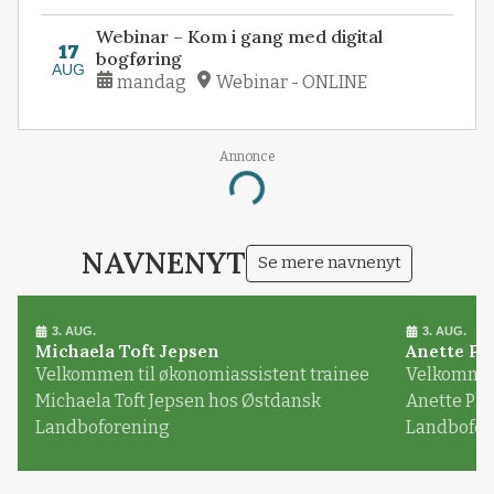
Webinar – Kom i gang med digital
17
bogføring
AUG
mandag
Webinar - ONLINE
Annonce
Loading...
NAVNENYT
Se mere navnenyt
3. AUG.
3. AUG.
Michaela Toft Jepsen
Anette Pl
Velkommen til økonomiassistent trainee
Velkommen 
Michaela Toft Jepsen hos Østdansk
Anette Pl
Landboforening
Landbofor