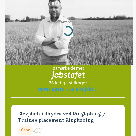
Det er en uskik at udlægge et røgslør om
økoproduktion
Annonce
Loading...
Jobs
i samarbejde med
76
ledige stillinger
Opret agent
Se alle jobs
Elevplads tilbydes ved Ringkøbing /
Trainee placement Ringkøbing
Grise