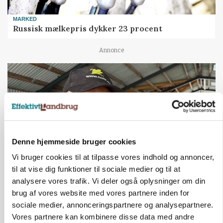
MARKED
Russisk mælkepris dykker 23 procent
Annonce
Denne hjemmeside bruger cookies
Vi bruger cookies til at tilpasse vores indhold og annoncer,
til at vise dig funktioner til sociale medier og til at
analysere vores trafik. Vi deler også oplysninger om din
POLITIK
brug af vores website med vores partnere inden for
»Nu stopper I«: Landbrugsdebattør og
protestgruppe vil demonstrere mod ny
sociale medier, annonceringspartnere og analysepartnere.
gødskningslov
Vores partnere kan kombinere disse data med andre