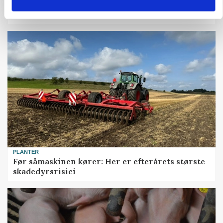
KVÆG
Snart kan man søge tilskud til naturprojekter
PLANTER
Før såmaskinen kører: Her er efterårets største
skadedyrsrisici