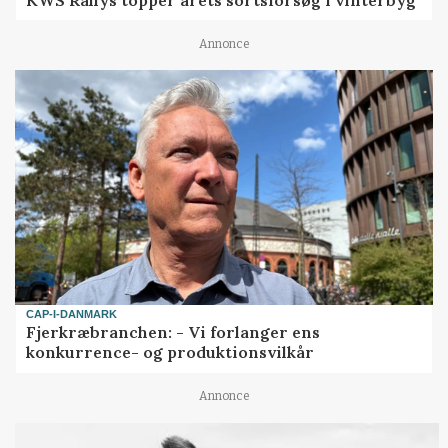
KWS Rallys topper årets sortsforsøg i vinterbyg
Annonce
CAP-I-DANMARK
Fjerkræbranchen: - Vi forlanger ens
konkurrence- og produktionsvilkår
Annonce
LEDER