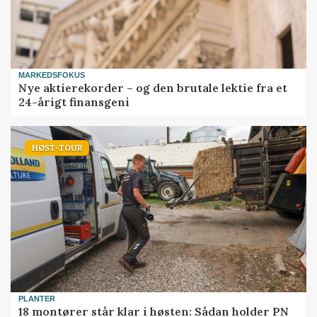
MARKEDSFOKUS
Nye aktierekorder – og den brutale lektie fra et
24-årigt finansgeni
HØST-TOUR
PLANTER
18 montører står klar i høsten: Sådan holder PN