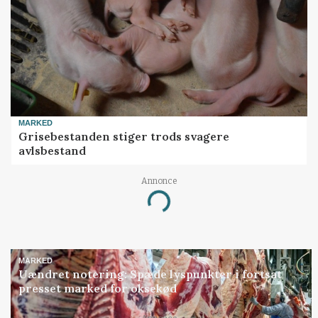
MARKED
Grisebestanden stiger trods svagere
avlsbestand
Annonce
Loading...
MARKED
Uændret notering: Spæde lyspunkter i fortsat
presset marked for oksekød