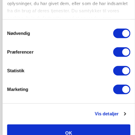
oplysninger, du har givet dem, eller som de har indsamlet
Annonce
fra din brug af deres tjenester. Du samtykker til vores
cookies, hvis du fortsætter med at anvende vores
POLITIK
hjemmeside.
Folketinget behandler ny gødskningslov: Sådan
Samtykkevalg
kan den ændre din bedrift fra 2027
Nødvendig
Annonce
Præferencer
Loading...
Statistik
Marketing
Vis detaljer
OK