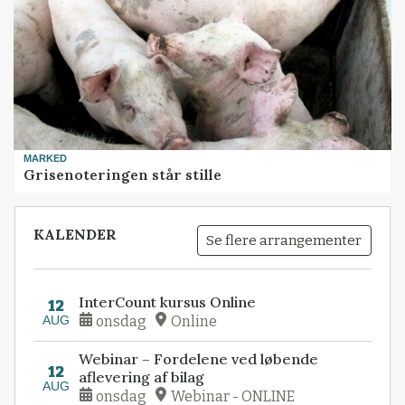
MARKED
Grisenoteringen står stille
KALENDER
Se flere arrangementer
InterCount kursus Online
12
AUG
onsdag
Online
Webinar – Fordelene ved løbende
12
aflevering af bilag
AUG
onsdag
Webinar - ONLINE