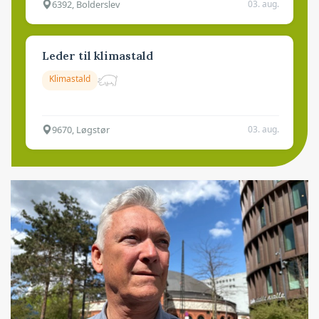
6392, Bolderslev
03. aug.
Leder til klimastald
Klimastald
9670, Løgstør
03. aug.