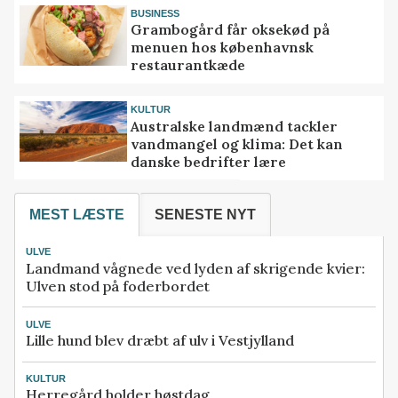
BUSINESS
Grambogård får oksekød på
menuen hos københavnsk
restaurantkæde
KULTUR
Australske landmænd tackler
vandmangel og klima: Det kan
danske bedrifter lære
MEST LÆSTE
SENESTE NYT
ULVE
Landmand vågnede ved lyden af skrigende kvier:
Ulven stod på foderbordet
ULVE
Lille hund blev dræbt af ulv i Vestjylland
KULTUR
Herregård holder høstdag