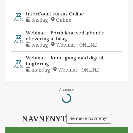
InterCount kursus Online
12
AUG
onsdag
Online
Webinar – Fordelene ved løbende
12
aflevering af bilag
AUG
onsdag
Webinar - ONLINE
Webinar – Kom i gang med digital
17
bogføring
AUG
mandag
Webinar - ONLINE
Loading...
Annonce
NAVNENYT
Se mere navnenyt