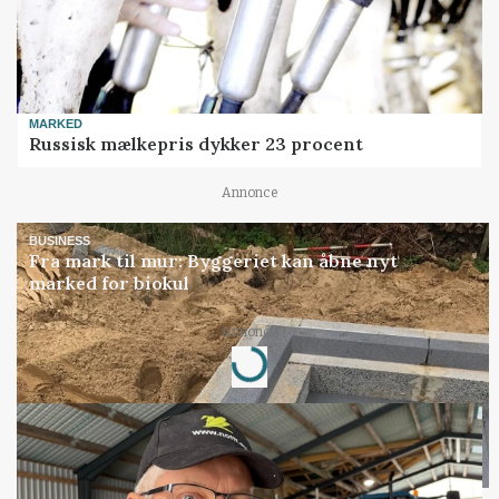
MARKED
Russisk mælkepris dykker 23 procent
Annonce
BUSINESS
Fra mark til mur: Byggeriet kan åbne nyt
marked for biokul
Loading...
Annonce