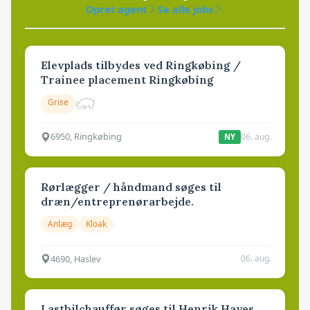
Opret agent
Se alle jobs
Elevplads tilbydes ved Ringkøbing /
Trainee placement Ringkøbing
Grise
6950, Ringkøbing
06. aug.
NY
Rørlægger / håndmand søges til
dræn/entreprenørarbejde.
Anlæg
Kloak
4690, Haslev
06. aug.
Lastbilchauffør søges til Henrik Haves