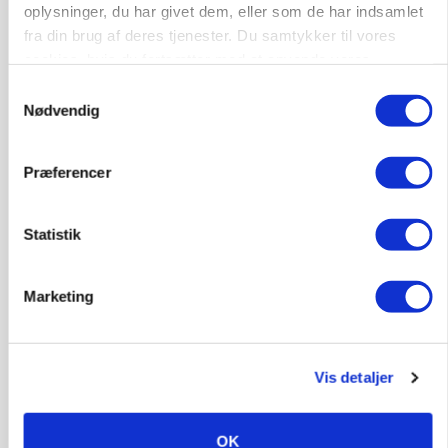
oplysninger, du har givet dem, eller som de har indsamlet
fra din brug af deres tjenester. Du samtykker til vores
cookies, hvis du fortsætter med at anvende vores
hjemmeside.
Samtykkevalg
Nødvendig
Præferencer
Statistik
MARKEDSFOKUS
Prisgab på 20 kroner pr. kg vokser: Polsk kylling
presser markedet
Marketing
Loading...
Annonce
Vis detaljer
OK