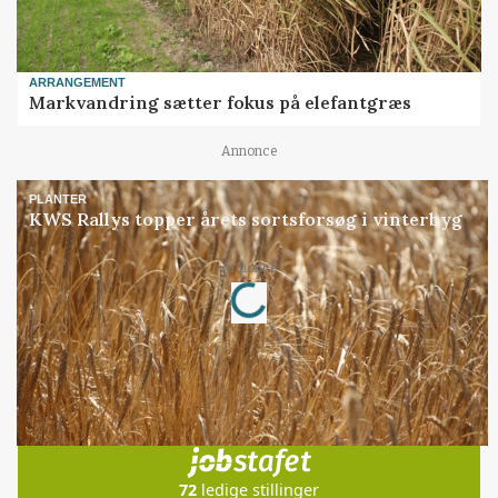
ARRANGEMENT
Markvandring sætter fokus på elefantgræs
Annonce
PLANTER
KWS Rallys topper årets sortsforsøg i vinterbyg
Loading...
Annonce
Jobs
i samarbejde med
72
ledige stillinger