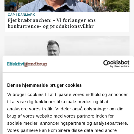
CAP-I-DANMARK
Fjerkræbranchen: - Vi forlanger ens
konkurrence- og produktionsvilkår
Denne hjemmeside bruger cookies
Vi bruger cookies til at tilpasse vores indhold og annoncer,
til at vise dig funktioner til sociale medier og til at
analysere vores trafik. Vi deler også oplysninger om din
LEDER
Kun landbruget selv kan beslutte, om man vil
brug af vores website med vores partnere inden for
kæmpe juridisk for sin eksistens
sociale medier, annonceringspartnere og analysepartnere.
Vores partnere kan kombinere disse data med andre