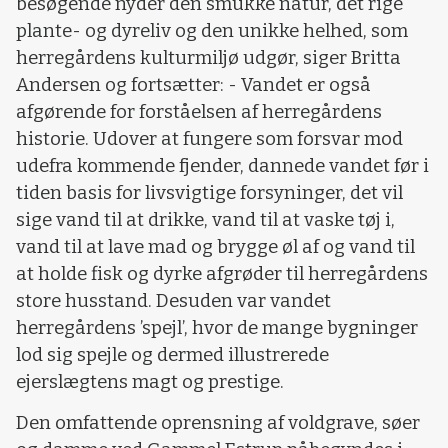
besøgende nyder den smukke natur, det rige
plante- og dyreliv og den unikke helhed, som
herregårdens kulturmiljø udgør, siger Britta
Andersen og fortsætter: - Vandet er også
afgørende for forståelsen af herregårdens
historie. Udover at fungere som forsvar mod
udefra kommende fjender, dannede vandet før i
tiden basis for livsvigtige forsyninger, det vil
sige vand til at drikke, vand til at vaske tøj i,
vand til at lave mad og brygge øl af og vand til
at holde fisk og dyrke afgrøder til herregårdens
store husstand. Desuden var vandet
herregårdens ’spejl’, hvor de mange bygninger
lod sig spejle og dermed illustrerede
ejerslægtens magt og prestige.
Den omfattende oprensning af voldgrave, søer