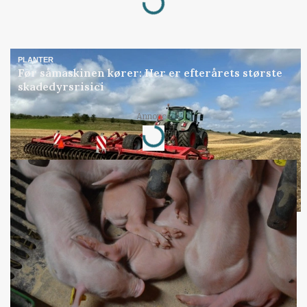
PLANTER
Før såmaskinen kører: Her er efterårets største
skadedyrsrisici
Loading...
Annonce