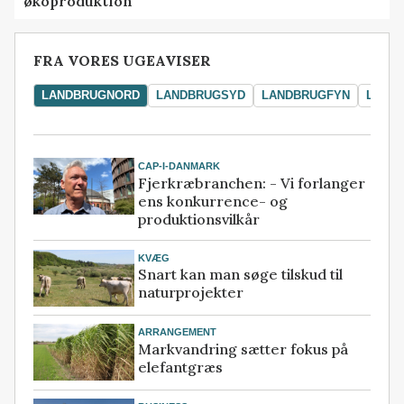
økoproduktion
FRA VORES UGEAVISER
LANDBRUGNORD
LANDBRUGSYD
LANDBRUGFYN
LAND
CAP-I-DANMARK
Fjerkræbranchen: - Vi forlanger
ens konkurrence- og
produktionsvilkår
KVÆG
Snart kan man søge tilskud til
naturprojekter
ARRANGEMENT
Markvandring sætter fokus på
elefantgræs