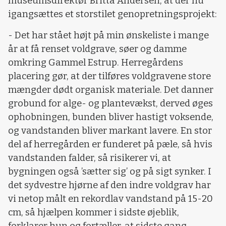
museumsdirektør Britta Andersen, at der nu
igangsættes et storstilet genopretningsprojekt:
- Det har stået højt på min ønskeliste i mange
år at få renset voldgrave, søer og damme
omkring Gammel Estrup. Herregårdens
placering gør, at der tilføres voldgravene store
mængder dødt organisk materiale. Det danner
grobund for alge- og plantevækst, derved øges
ophobningen, bunden bliver hastigt voksende,
og vandstanden bliver markant lavere. En stor
del af herregården er funderet på pæle, så hvis
vandstanden falder, så risikerer vi, at
bygningen også ’sætter sig’ og på sigt synker. I
det sydvestre hjørne af den indre voldgrav har
vi netop målt en rekordlav vandstand på 15-20
cm, så hjælpen kommer i sidste øjeblik,
forklarer hun og fortæller, at sidste gang