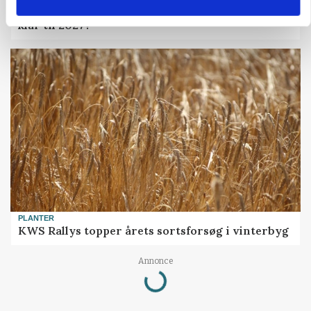
KvægrådgivningDanmark: Er gyllekapaciteten
klar til 2027?
PLANTER
KWS Rallys topper årets sortsforsøg i vinterbyg
Loading...
Annonce