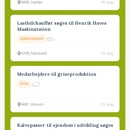
4690, Haslev
06. aug.
Lastbilchauffør søges til Henrik Haves
Maskinstation
Godstransport
4700, Næstved
03. aug.
Medarbejdere til griseproduktion
Grise
9681, Ranum
03. aug.
Kalvepasser til ejendom i udvikling søges