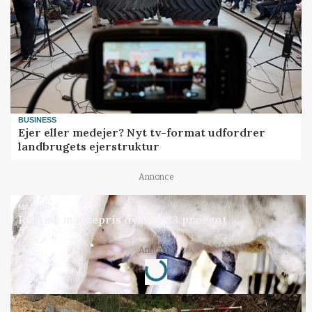
BUSINESS
Ejer eller medejer? Nyt tv-format udfordrer
landbrugets ejerstruktur
Annonce
MARKED
Russisk mælkepris dykker 23 procent
Loading...
Annonce