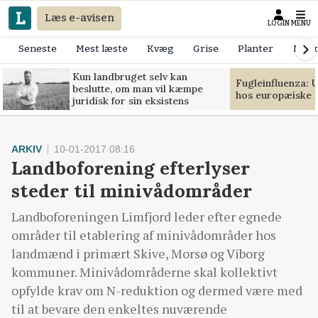
Læs e-avisen
LOGIN
MENU
Seneste
Mest læste
Kvæg
Grise
Planter
Mask
Kun landbruget selv kan
Fugleinfluenza: 
beslutte, om man vil kæmpe
hos europæiske 
juridisk for sin eksistens
ARKIV
10-01-2017 08:16
Landboforening efterlyser
steder til minivådområder
Landboforeningen Limfjord leder efter egnede
områder til etablering af minivådområder hos
landmænd i primært Skive, Morsø og Viborg
kommuner. Minivådområderne skal kollektivt
opfylde krav om N-reduktion og dermed være med
til at bevare den enkeltes nuværende