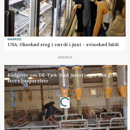
MARKED
USA: Oksekød steg i værdi i juni – svinekød faldt
Annonce
GRISE
Rådgiver om DB-Tjek: Små justeringer kan give
store besparelser
Annonce
Loading...
Jobs