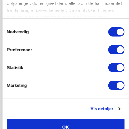
oplysninger, du har givet dem, eller som de har indsamlet
fra din brug af deres tjenester. Du samtykker til vores
cookies, hvis du fortsætter med at anvende vores
hjemmeside.
Samtykkevalg
Nødvendig
BUSINESS
Grambogård får oksekød på menuen hos
københavnsk restaurantkæde
Præferencer
Statistik
Marketing
Vis detaljer
OK
KVÆG