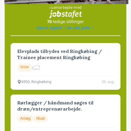
i samarbejde med
70
ledige stillinger
Opret agent
Se alle jobs
Elevplads tilbydes ved Ringkøbing /
Trainee placement Ringkøbing
Grise
6950, Ringkøbing
06. aug.
Rørlægger / håndmand søges til
dræn/entreprenørarbejde.
Anlæg
Kloak