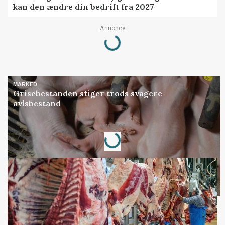
kan den ændre din bedrift fra 2027
Loading...
Annonce
MARKED
Grisebestanden stiger trods svagere
avlsbestand
Loading...
Annonce