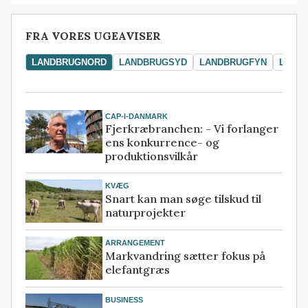
FRA VORES UGEAVISER
LANDBRUGNORD
LANDBRUGSYD
LANDBRUGFYN
LAND
CAP-I-DANMARK
Fjerkræbranchen: - Vi forlanger
ens konkurrence- og
produktionsvilkår
KVÆG
Snart kan man søge tilskud til
naturprojekter
ARRANGEMENT
Markvandring sætter fokus på
elefantgræs
BUSINESS