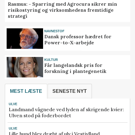
Rasmus: - Sparring med Agrocura sikrer min
risikostyring og virksomhedens fremtidige
strategi
NAVNESTOF
Dansk professor hædret for
Power-to-X-arbejde
KULTUR
Får langelandsk pris for
forskning i plantegenetik
MEST LÆSTE
SENESTE NYT
ULVE
Landmand vågnede ved lyden af skrigende kvier:
Ulven stod på foderbordet
ULVE
Lille hund blev dræbt af ulv i Vestjylland