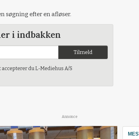
en søgning efter en afløser.
der i indbakken
Tilmeld
t accepterer du L-Mediehus A/S
Annonce
MES