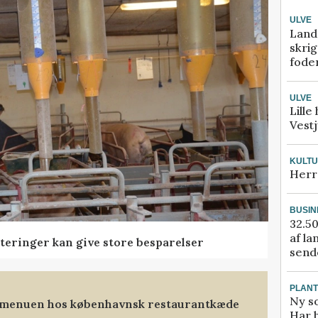
ULVE
Land
skrig
fode
ULVE
Lille
Vestj
KULT
Herr
BUSIN
32.50
af la
teringer kan give store besparelser
sende
PLAN
Ny so
 menuen hos københavnsk restaurantkæde
Har 