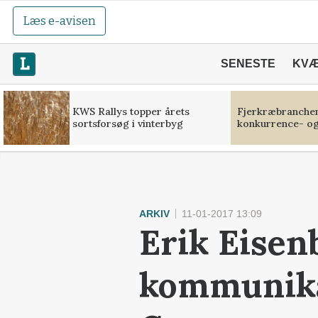
Læs e-avisen
SENESTE
KV
KWS Rallys topper årets
Fjerkræbranchen:
sortsforsøg i vinterbyg
konkurrence- og
ARKIV
11-01-2017 13:09
Erik Eisen
kommunika