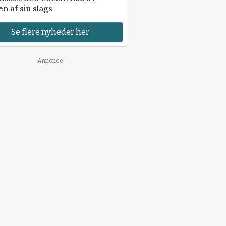
n af sin slags
Se flere nyheder her
Annonce