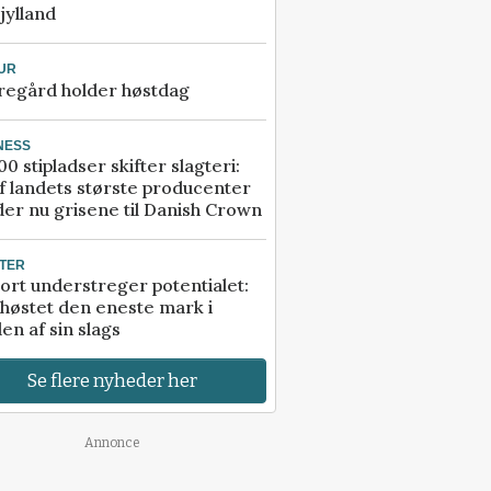
jylland
UR
regård holder høstdag
NESS
00 stipladser skifter slagteri:
f landets største producenter
er nu grisene til Danish Crown
TER
ort understreger potentialet:
høstet den eneste mark i
en af sin slags
Se flere nyheder her
Annonce