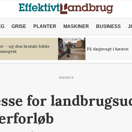
ÆG
GRISE
PLANTER
MASKINER
BUSINESS
J
r – og den brutale lektie
På døgnvagt i høsten
inansgeni
Annonce
esse for landbrugs
erforløb