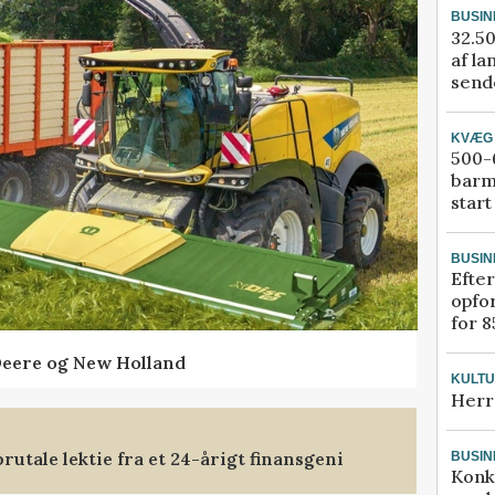
BUSIN
32.50
af la
sende
KVÆG
500-6
barm
start
BUSIN
Efter
opfo
for 8
Deere og New Holland
KULT
Herr
rutale lektie fra et 24-årigt finansgeni
BUSIN
Konk