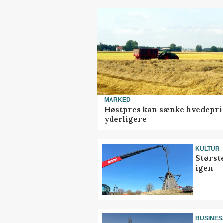
MARKED
Høstpres kan sænke hvedepri
yderligere
KULTUR
Størst
igen
BUSINES