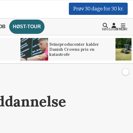
Prøv 30 dage for 30 kr.
OB
HØST-TOUR
SØG
LOGIN
MENU
Svineproducenter kalder
Danish Crowns pris en
katastrofe
uddannelse