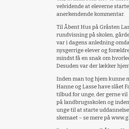
velvidende at eleverne start
anerkendende kommentar.
Til Åbent Hus på Gråsten L
rundvisning på skolen, gårde
var i dagens anledning omda
nysgerrige elever og forældr
mindst få en snak om hvorl
Desuden var der lækker hjem
Inden man tog hjem kunne ma
Hanne og Lasse have slået F
tilbud for unge, der gerne vil
på landbrugsskolen og indenf
unge til at starte uddannels
skemaet – se mere på www.gl