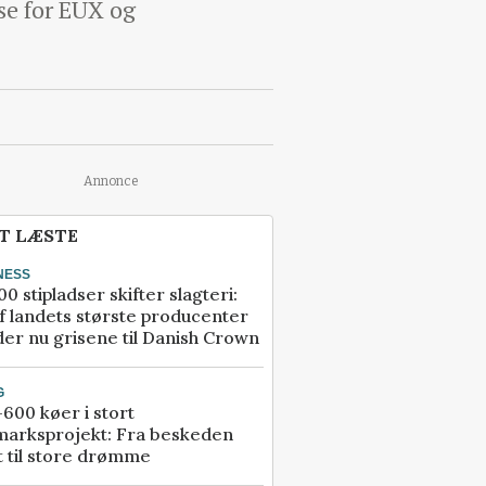
se for EUX og
Annonce
T LÆSTE
NESS
00 stipladser skifter slagteri:
f landets største producenter
er nu grisene til Danish Crown
G
600 køer i stort
marksprojekt: Fra beskeden
t til store drømme