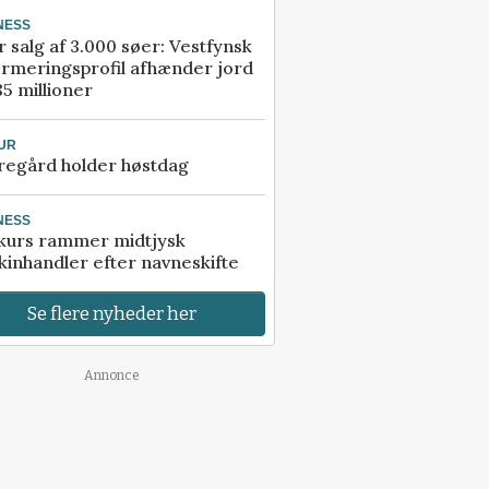
NESS
r salg af 3.000 søer: Vestfynsk
rmeringsprofil afhænder jord
85 millioner
UR
regård holder høstdag
NESS
kurs rammer midtjysk
inhandler efter navneskifte
Se flere nyheder her
Annonce