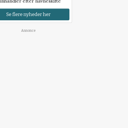
inhandler efter navneskifte
Se flere nyheder her
Annonce