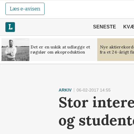
Læs e-avisen
SENESTE
KV
Det er en uskik at udlægge et
Nye aktierekorde
røgslør om økoproduktion
fra et 24-årigt f
ARKIV
06-02-2017 14:55
Stor inter
og student