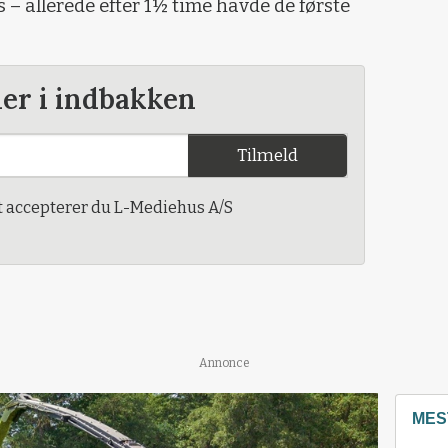
– allerede efter 1½ time havde de første
der i indbakken
Tilmeld
t accepterer du L-Mediehus A/S
Annonce
MES