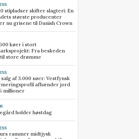
ESS
0 stipladser skifter slagteri: En
ndets største producenter
r nu grisene til Danish Crown
00 køer i stort
arksprojekt: Fra beskeden
 til store drømme
ESS
 salg af 3.000 søer: Vestfynsk
rmeringsprofil afhænder jord
5 millioner
UR
egård holder høstdag
ESS
urs rammer midtjysk