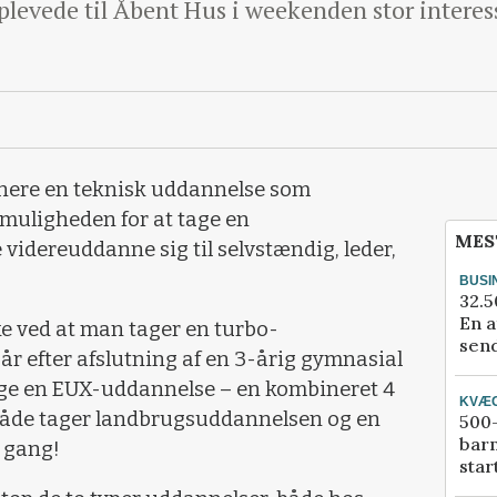
levede til Åbent Hus i weekenden stor interes
nere en teknisk uddannelse som
uligheden for at tage en
MES
idereuddanne sig til selvstændig, leder,
BUSI
32.5
En a
 ved at man tager en turbo-
send
r efter afslutning af en 3-årig gymnasial
age en EUX-uddannelse – en kombineret 4
KVÆ
både tager landbrugsuddannelsen og en
500-
bar
 gang!
star