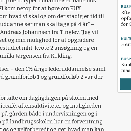
etop de to typer uddannelser, både hos
BUSI
”Vi kom netop for at høre om EUX
Efte
 om hvad vi skal og om der stadig er tid til
opfo
for 
 2 uddannelser man skal tage på 4 år” –
Andreas Johannsen fra Tinglev. ”Jeg vil
KULT
et og min mulighed for at opgradere
Her
estudiet mht. kvote 2 ansøgning og en
amilla Jørgensen fra Kolding.
BUSI
Kon
ser – den 1½ årige lederuddannelse samt
mask
d grundforløb 1 og grundforløb 2 var der
fortalte om dagligdagen på skolen med
iecafé, aftensaktiviteter og muligheden
 på gården både i undervisningen og i
n på landbrugsskolen har en forventning
iøs og velforberedt og gør hvad man kan,