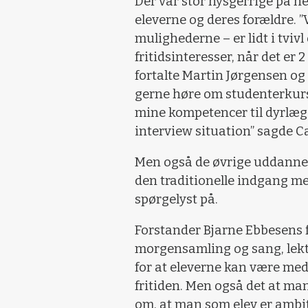
Der var stor nysgerrige på n
eleverne og deres forældre. 
mulighederne – er lidt i tvivl
fritidsinteresser, når det er
fortalte Martin Jørgensen og 
gerne høre om studenterkurs
mine kompetencer til dyrlæg
interview situation” sagde C
Men også de øvrige uddannel
den traditionelle indgang me
spørgelyst på.
Forstander Bjarne Ebbesens 
morgensamling og sang, lekt
for at eleverne kan være med
fritiden. Men også det at ma
om, at man som elev er ambit