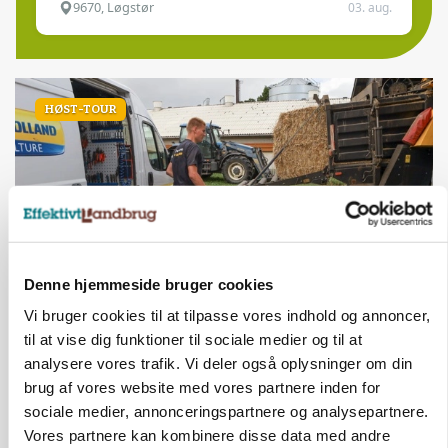
9670, Løgstør
03. aug.
HØST-TOUR
Denne hjemmeside bruger cookies
Vi bruger cookies til at tilpasse vores indhold og annoncer,
PLANTER
18 montører står klar i høsten: Sådan holder PN
til at vise dig funktioner til sociale medier og til at
Maskiner landmænd i gang
analysere vores trafik. Vi deler også oplysninger om din
brug af vores website med vores partnere inden for
sociale medier, annonceringspartnere og analysepartnere.
Vores partnere kan kombinere disse data med andre