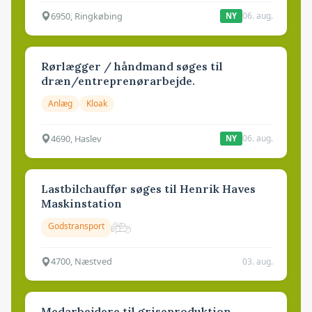
6950, Ringkøbing
06. aug.
NY
Rørlægger / håndmand søges til
dræn/entreprenørarbejde.
Anlæg
Kloak
4690, Haslev
06. aug.
NY
Lastbilchauffør søges til Henrik Haves
Maskinstation
Godstransport
4700, Næstved
03. aug.
Medarbejdere til griseproduktion