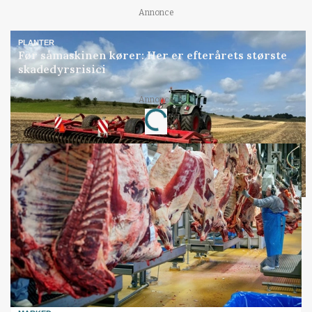
Annonce
PLANTER
Før såmaskinen kører: Her er efterårets største
skadedyrsrisici
Loading...
Annonce