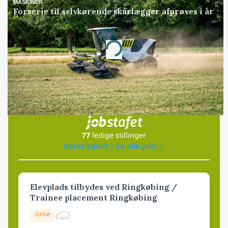
MASKINER
Forserie til selvkørende skårlægger afprøves i år
Annonce
Loading...
Jobs
i samarbejde med
77
ledige stillinger
Opret agent
Se alle jobs
Elevplads tilbydes ved Ringkøbing /
Trainee placement Ringkøbing
Grise