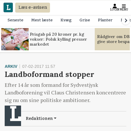
Læs e-avisen
LOGIN
MENU
Seneste
Mest læste
Kvæg
Grise
Planter
Mask
Prisgab på 20 kroner pr. kg
Rådgiver om DB-
vokser: Polsk kylling presser
give store bespa
markedet
ARKIV
07-02-2017 11:57
Landboformand stopper
Efter 14 år som formand for Sydvestjysk
Landboforening vil Claus Christensen koncentrere
sig nu om sine politiske ambitioner.
Redaktionen