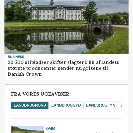
BUSINESS
32.500 stipladser skifter slagteri: En af landets
største producenter sender nu grisene til
Danish Crown
FRA VORES UGEAVISER
LANDBRUGNORD
LANDBRUGSYD
LANDBRUGFYN
LAND
KVÆG