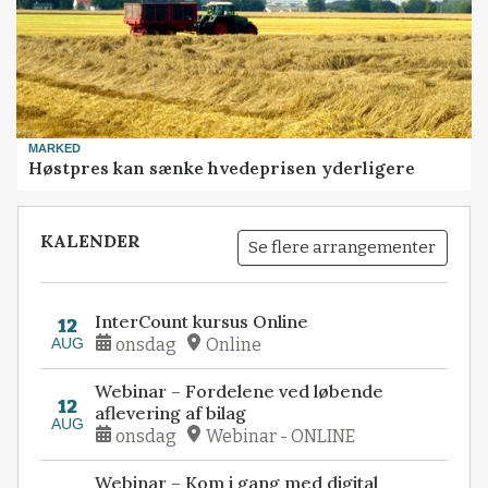
MARKED
Høstpres kan sænke hvedeprisen yderligere
KALENDER
Se flere arrangementer
InterCount kursus Online
12
AUG
onsdag
Online
Webinar – Fordelene ved løbende
12
aflevering af bilag
AUG
onsdag
Webinar - ONLINE
Webinar – Kom i gang med digital