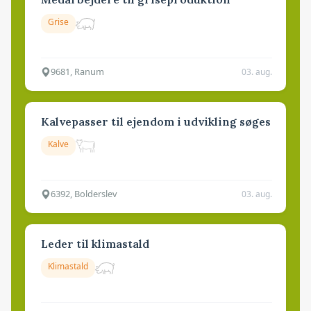
Grise
9681, Ranum
03. aug.
Kalvepasser til ejendom i udvikling søges
Kalve
6392, Bolderslev
03. aug.
Leder til klimastald
Klimastald