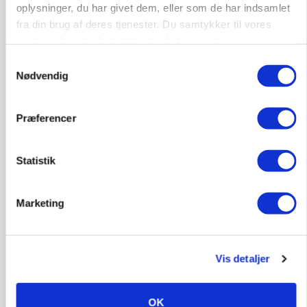
oplysninger, du har givet dem, eller som de har indsamlet
fra din brug af deres tjenester. Du samtykker til vores
cookies, hvis du fortsætter med at anvende vores
hjemmeside.
Samtykkevalg
Nødvendig
Præferencer
MARKEDSFOKUS
Prisgab på 20 kroner pr. kg vokser: Polsk kylling
presser markedet
Statistik
Marketing
Vis detaljer
OK