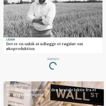
LEDER
Det er en uskik at udlægge et røgslør om
økoproduktion
Loading...
Annonce
MARKEDSFOKUS
Nye aktierekorder – og den brutale lektie fra et
24-årigt finansgeni
Annonce