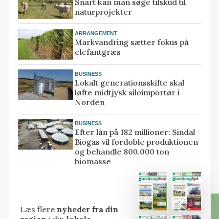
Snart kan man søge tilskud til
naturprojekter
ARRANGEMENT
Markvandring sætter fokus på
elefantgræs
BUSINESS
Lokalt generationsskifte skal
løfte midtjysk siloimportør i
Norden
BUSINESS
Efter lån på 182 millioner: Sindal
Biogas vil fordoble produktionen
og behandle 800.000 ton
biomasse
Læs flere
nyheder fra din
region
i din
lokale