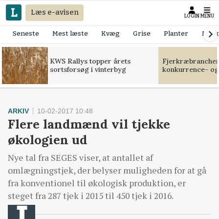
Læs e-avisen
LOGIN
MENU
Seneste
Mest læste
Kvæg
Grise
Planter
Mask
KWS Rallys topper årets
Fjerkræbranchen:
sortsforsøg i vinterbyg
konkurrence- og
ARKIV
10-02-2017 10:48
Flere landmænd vil tjekke
økologien ud
Nye tal fra SEGES viser, at antallet af
omlægningstjek, der belyser muligheden for at gå
fra konventionel til økologisk produktion, er
steget fra 287 tjek i 2015 til 450 tjek i 2016.