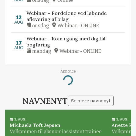
onsdag
Online
Webinar – Fordelene ved løbende
12
aflevering af bilag
AUG
onsdag
Webinar - ONLINE
Webinar – Kom i gang med digital
17
bogføring
AUG
mandag
Webinar - ONLINE
Annonce
Loading...
NAVNENYT
Se mere navnenyt
3. AUG.
3. AUG.
Michaela Toft Jepsen
Anette Pl
Velkommen til økonomiassistent trainee
Velkommen 