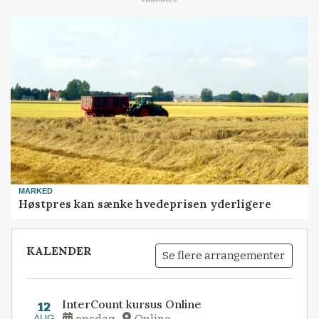
MARKED
Høstpres kan sænke hvedeprisen yderligere
KALENDER
Se flere arrangementer
InterCount kursus Online
12
AUG