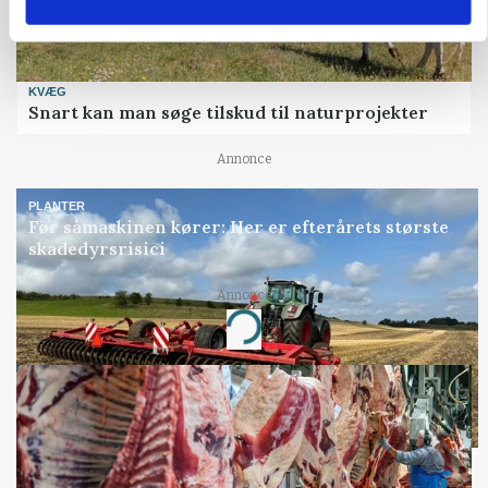
KVÆG
Snart kan man søge tilskud til naturprojekter
Annonce
PLANTER
Før såmaskinen kører: Her er efterårets største
skadedyrsrisici
Annonce
Loading...