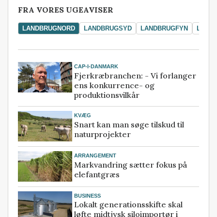
FRA VORES UGEAVISER
LANDBRUGNORD
LANDBRUGSYD
LANDBRUGFYN
LAND
CAP-I-DANMARK
Fjerkræbranchen: - Vi forlanger
ens konkurrence- og
produktionsvilkår
KVÆG
Snart kan man søge tilskud til
naturprojekter
ARRANGEMENT
Markvandring sætter fokus på
elefantgræs
BUSINESS
Lokalt generationsskifte skal
løfte midtjysk siloimportør i