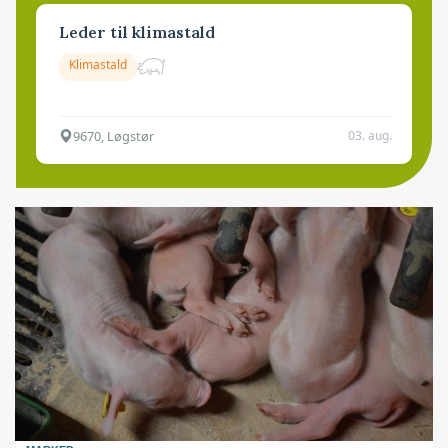
Leder til klimastald
Klimastald
9670, Løgstør
03. aug.