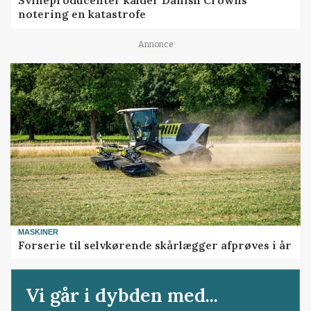
Svineproducenter kalder Danish Crowns
notering en katastrofe
Annonce
MASKINER
Forserie til selvkørende skårlægger afprøves i år
Vi går i dybden med...