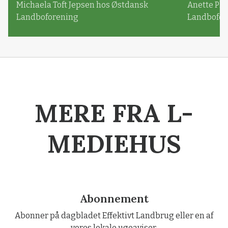
Michaela Toft Jepsen hos Østdansk
Anette Pl
Landboforening
Landbofor
MERE FRA L-
MEDIEHUS
Abonnement
Abonner på dagbladet Effektivt Landbrug eller en af
vores lokale ugeaviser.