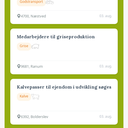
Godstransport
4700, Næstved
03. aug.
Medarbejdere til griseproduktion
Grise
9681, Ranum
03. aug.
Kalvepasser til ejendom i udvikling søges
Kalve
6392, Bolderslev
03. aug.