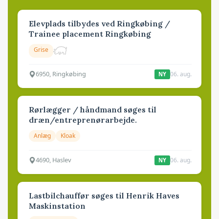
Elevplads tilbydes ved Ringkøbing /
Trainee placement Ringkøbing
Grise
6950, Ringkøbing
06. aug.
NY
Rørlægger / håndmand søges til
dræn/entreprenørarbejde.
Anlæg
Kloak
4690, Haslev
06. aug.
NY
Lastbilchauffør søges til Henrik Haves
Maskinstation