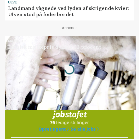
ULVE
Landmand vågnede ved lyden af skrigende kvier:
Ulven stod på foderbordet
Annonce
MARKED
Russisk mælkepris dykker 23 procent
Annonce
Loading...
Jobs
i samarbejde med
76
ledige stillinger
Opret agent
Se alle jobs