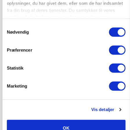
oplysninger, du har givet dem, eller som de har indsamlet
fra din brug af deres tjenester. Du samtykker til vores
cookies, hvis du fortsætter med at anvende vores
hjemmeside.
Samtykkevalg
Nødvendig
POLITIK
Præferencer
»Nu stopper I«: Landbrugsdebattør og
protestgruppe vil demonstrere mod ny
gødskningslov
Statistik
Annonce
Marketing
Vis detaljer
OK