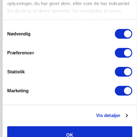
oplysninger, du har givet dem, eller som de har indsamlet
Annonce
fra din brug af deres tjenester. Du samtykker til vores
cookies, hvis du fortsætter med at anvende vores
PLANTER
Før såmaskinen kører: Her er efterårets største
hjemmeside.
Samtykkevalg
skadedyrsrisici
Nødvendig
Loading...
Annonce
Præferencer
Statistik
Marketing
Vis detaljer
OK
MARKED