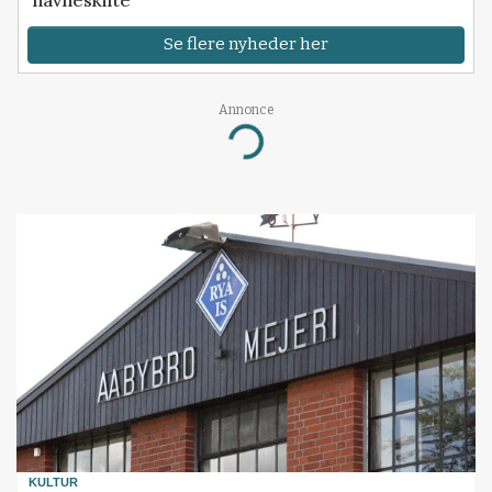
navneskifte
Se flere nyheder her
Annonce
Loading...
KULTUR