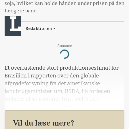
soja, hvilket kan holde hånden under prisen på den
længere bane.
Redaktionen
Annonce
Loading...
Et overraskende stort produktionsestimat for
Brasilien i rapporten over den globale
afgrødeforsyning fra det amerikanske
landbrugsministerium, USDA, fik forleden
sælgere af sojabønner til at vælte ud i
markedet, med et kraftigt prisfald til følge.
Vil du læse mere?