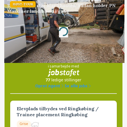
PLANTER
HØST-TOUR
18 montører står klar i høsten: Sådan holder PN
Maskiner landmænd i gang
Annonce
Loading...
Jobs
i samarbejde med
77
ledige stillinger
Opret agent
Se alle jobs
Elevplads tilbydes ved Ringkøbing /
Trainee placement Ringkøbing
Grise