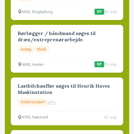
6950, Ringkøbing
06. aug.
NY
Rørlægger / håndmand søges til
dræn/entreprenørarbejde.
Anlæg
Kloak
4690, Haslev
06. aug.
NY
Lastbilchauffør søges til Henrik Haves
Maskinstation
Godstransport
4700, Næstved
03. aug.