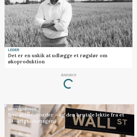
LEDER
Det er en uskik at udlægge et røgslør om
økoproduktion
Loading...
Annonce
MARKEDSFOKUS
Nye aktierekorder – og den brutale lektie fra et
24-årigt finansgeni
Loading...
Annonce