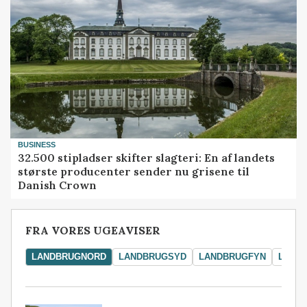
BUSINESS
32.500 stipladser skifter slagteri: En af landets
største producenter sender nu grisene til
Danish Crown
FRA VORES UGEAVISER
LANDBRUGNORD
LANDBRUGSYD
LANDBRUGFYN
LAND