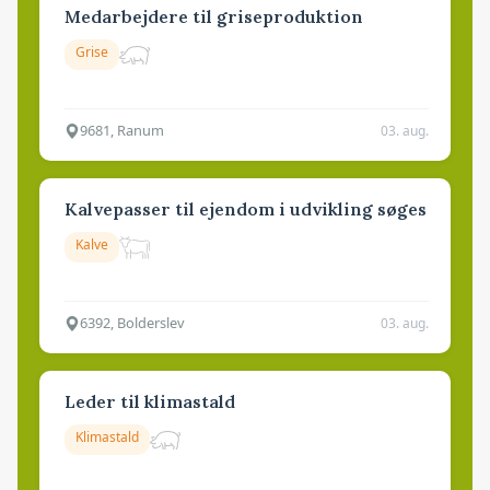
Medarbejdere til griseproduktion
Grise
9681, Ranum
03. aug.
Kalvepasser til ejendom i udvikling søges
Kalve
6392, Bolderslev
03. aug.
Leder til klimastald
Klimastald