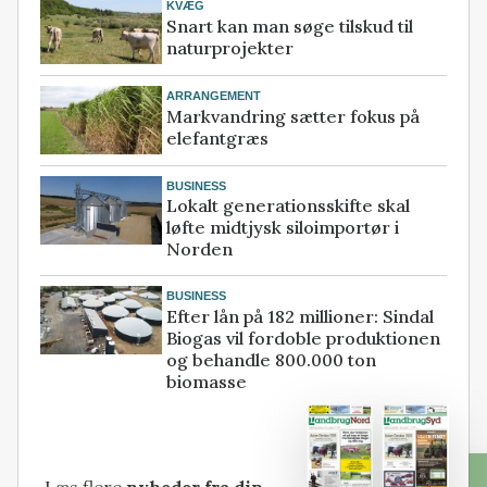
KVÆG
Snart kan man søge tilskud til
naturprojekter
ARRANGEMENT
Markvandring sætter fokus på
elefantgræs
BUSINESS
Lokalt generationsskifte skal
løfte midtjysk siloimportør i
Norden
BUSINESS
Efter lån på 182 millioner: Sindal
Biogas vil fordoble produktionen
og behandle 800.000 ton
biomasse
Læs flere
nyheder fra din