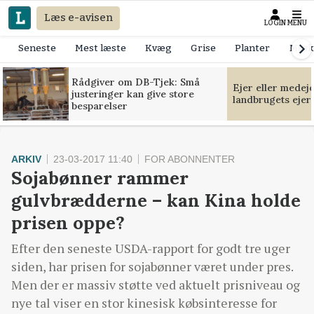
Læs e-avisen
LOGIN
MENU
Seneste
Mest læste
Kvæg
Grise
Planter
Mask
Rådgiver om DB-Tjek: Små
Ejer eller medej
justeringer kan give store
landbrugets ejer
besparelser
ARKIV
23-03-2017 11:40
FOR ABONNENTER
Sojabønner rammer
gulvbrædderne – kan Kina holde
prisen oppe?
Efter den seneste USDA-rapport for godt tre uger
siden, har prisen for sojabønner været under pres.
Men der er massiv støtte ved aktuelt prisniveau og
nye tal viser en stor kinesisk købsinteresse for