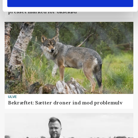
Uændret notering: Spæde lyspunkter i fortsat
presset marked for oksekød
ULVE
Bekræftet: Sætter droner ind mod problemulv