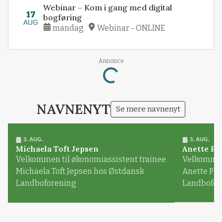
Webinar – Kom i gang med digital
17
bogføring
AUG
mandag
Webinar - ONLINE
Loading...
Annonce
NAVNENYT
Se mere navnenyt
3. AUG.
3. AUG.
Michaela Toft Jepsen
Anette Pl
Velkommen til økonomiassistent trainee
Velkommen 
Michaela Toft Jepsen hos Østdansk
Anette Pl
Landboforening
Landbofor