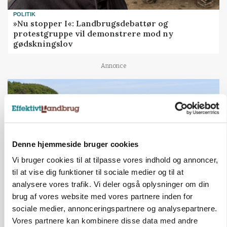
POLITIK
»Nu stopper I«: Landbrugsdebattør og
protestgruppe vil demonstrere mod ny
gødskningslov
Annonce
Denne hjemmeside bruger cookies
Vi bruger cookies til at tilpasse vores indhold og annoncer,
til at vise dig funktioner til sociale medier og til at
analysere vores trafik. Vi deler også oplysninger om din
brug af vores website med vores partnere inden for
KVÆG
sociale medier, annonceringspartnere og analysepartnere.
Snart kan man søge tilskud til naturprojekter
Vores partnere kan kombinere disse data med andre