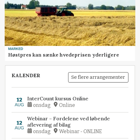
MARKED
Høstpres kan sænke hvedeprisen yderligere
KALENDER
Se flere arrangementer
InterCount kursus Online
12
AUG
onsdag
Online
Webinar – Fordelene ved løbende
12
aflevering af bilag
AUG
onsdag
Webinar - ONLINE