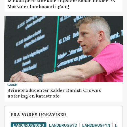
18 montører står klar i høsten: Sådan holder PN
Maskiner landmænd i gang
GRISE
Svineproducenter kalder Danish Crowns
notering en katastrofe
FRA VORES UGEAVISER
LANDBRUGNORD
LANDBRUGSYD
LANDBRUGFYN
LAND