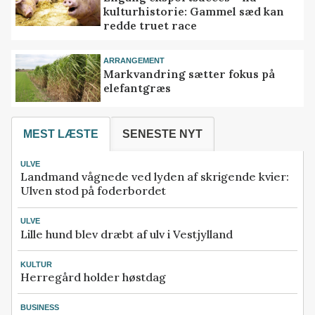
kulturhistorie: Gammel sæd kan
redde truet race
ARRANGEMENT
Markvandring sætter fokus på
elefantgræs
MEST LÆSTE
SENESTE NYT
ULVE
Landmand vågnede ved lyden af skrigende kvier:
Ulven stod på foderbordet
ULVE
Lille hund blev dræbt af ulv i Vestjylland
KULTUR
Herregård holder høstdag
BUSINESS