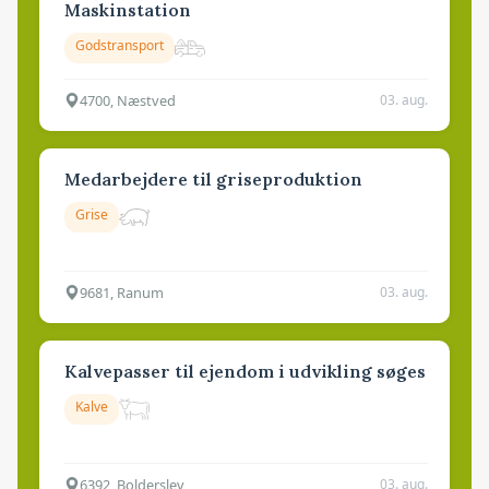
Maskinstation
Godstransport
4700, Næstved
03. aug.
Medarbejdere til griseproduktion
Grise
9681, Ranum
03. aug.
Kalvepasser til ejendom i udvikling søges
Kalve
6392, Bolderslev
03. aug.