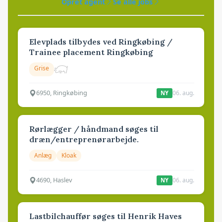
Opret agent
Se alle jobs
Elevplads tilbydes ved Ringkøbing /
Trainee placement Ringkøbing
Grise
6950, Ringkøbing
06. aug.
NY
Rørlægger / håndmand søges til
dræn/entreprenørarbejde.
Anlæg
Kloak
4690, Haslev
06. aug.
NY
Lastbilchauffør søges til Henrik Haves