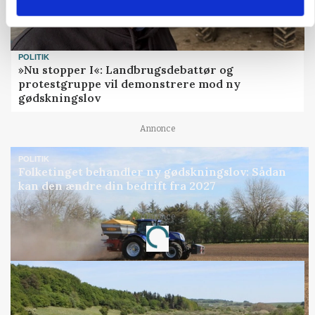
POLITIK
»Nu stopper I«: Landbrugsdebattør og
protestgruppe vil demonstrere mod ny
gødskningslov
Annonce
POLITIK
Folketinget behandler ny gødskningslov: Sådan
kan den ændre din bedrift fra 2027
Annonce
Loading...