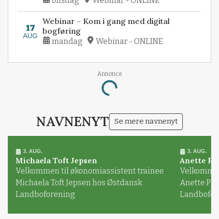
onsdag
Webinar - ONLINE
Webinar – Kom i gang med digital
17
bogføring
AUG
mandag
Webinar - ONLINE
Annonce
Loading...
NAVNENYT
Se mere navnenyt
3. AUG.
3. AUG.
Michaela Toft Jepsen
Anette Pl
Velkommen til økonomiassistent trainee
Velkommen 
Michaela Toft Jepsen hos Østdansk
Anette Pl
Landboforening
Landbofor