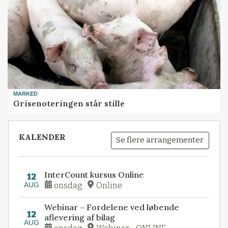
MARKED
Grisenoteringen står stille
KALENDER
Se flere arrangementer
InterCount kursus Online
12
AUG
onsdag
Online
Webinar – Fordelene ved løbende
12
aflevering af bilag
AUG