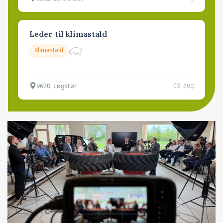
Leder til klimastald
Klimastald
9670, Løgstør
03. aug.