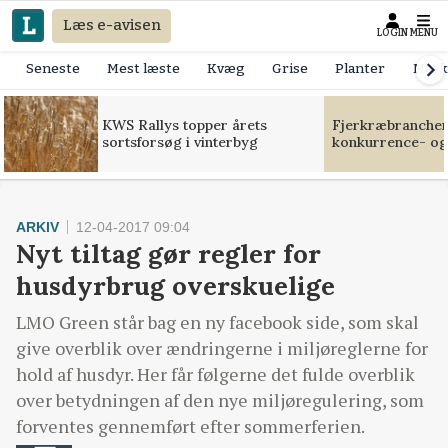
Læs e-avisen
LOGIN
MENU
Seneste
Mest læste
Kvæg
Grise
Planter
Mask
KWS Rallys topper årets
Fjerkræbranchen:
sortsforsøg i vinterbyg
konkurrence- og
ARKIV
12-04-2017 09:04
Nyt tiltag gør regler for
husdyrbrug overskuelige
LMO Green står bag en ny facebook side, som skal
give overblik over ændringerne i miljøreglerne for
hold af husdyr. Her får følgerne det fulde overblik
over betydningen af den nye miljøregulering, som
forventes gennemført efter sommerferien.