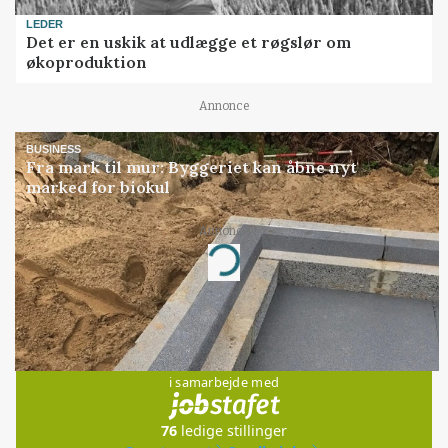
LEDER
Det er en uskik at udlægge et røgslør om
økoproduktion
Annonce
BUSINESS
Fra mark til mur: Byggeriet kan åbne nyt
marked for biokul
Annonce
Loading...
Jobs
i samarbejde med
76
ledige stillinger