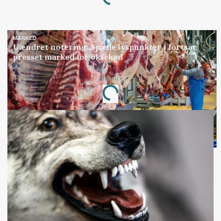
MARKED
Uændret notering: Spæde lyspunkter i fortsat
presset marked for oksekød
Annonce
Loading...