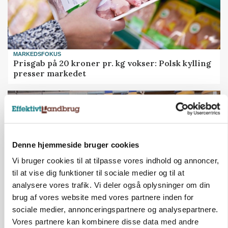
MARKEDSFOKUS
Prisgab på 20 kroner pr. kg vokser: Polsk kylling
presser markedet
Denne hjemmeside bruger cookies
Vi bruger cookies til at tilpasse vores indhold og annoncer,
til at vise dig funktioner til sociale medier og til at
analysere vores trafik. Vi deler også oplysninger om din
brug af vores website med vores partnere inden for
sociale medier, annonceringspartnere og analysepartnere.
GRISE
Vores partnere kan kombinere disse data med andre
Rådgiver om DB-Tjek: Små justeringer kan give