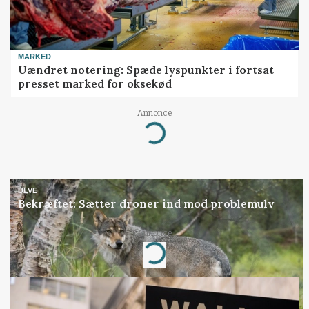
MARKED
Uændret notering: Spæde lyspunkter i fortsat
presset marked for oksekød
Annonce
Loading...
ULVE
Bekræftet: Sætter droner ind mod problemulv
Annonce
Loading...