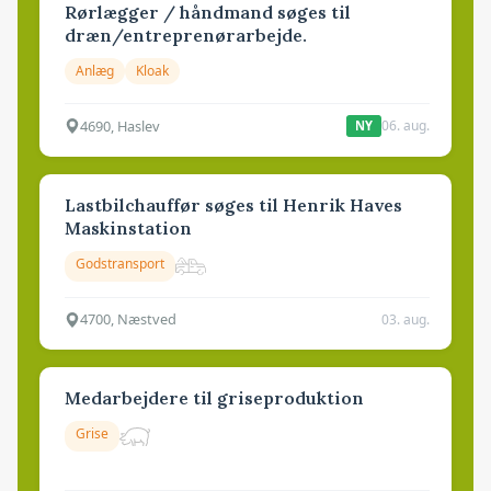
Rørlægger / håndmand søges til
dræn/entreprenørarbejde.
Anlæg
Kloak
4690, Haslev
06. aug.
NY
Lastbilchauffør søges til Henrik Haves
Maskinstation
Godstransport
4700, Næstved
03. aug.
Medarbejdere til griseproduktion
Grise