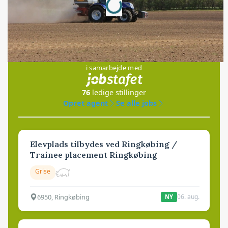
Jobs
i samarbejde med
76
ledige stillinger
Opret agent
Se alle jobs
Elevplads tilbydes ved Ringkøbing /
Trainee placement Ringkøbing
Grise
6950, Ringkøbing
06. aug.
NY