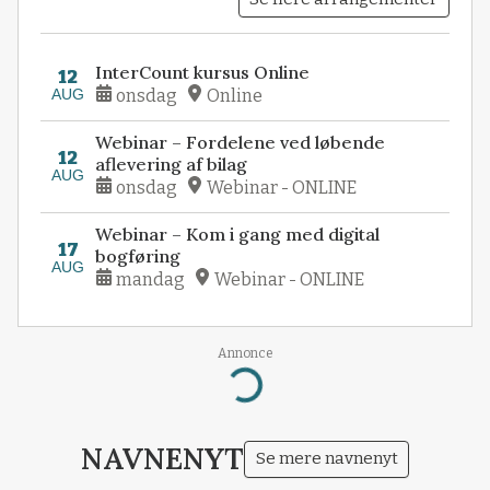
InterCount kursus Online
12
AUG
onsdag
Online
Webinar – Fordelene ved løbende
12
aflevering af bilag
AUG
onsdag
Webinar - ONLINE
Webinar – Kom i gang med digital
17
bogføring
AUG
mandag
Webinar - ONLINE
Annonce
Loading...
NAVNENYT
Se mere navnenyt