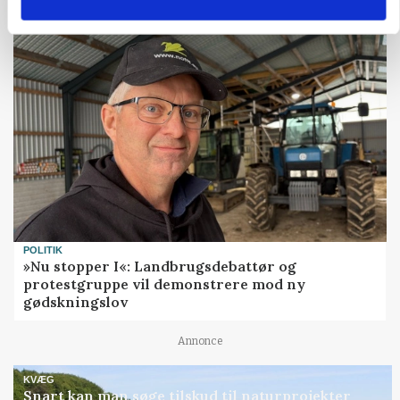
Annonce
POLITIK
»Nu stopper I«: Landbrugsdebattør og
protestgruppe vil demonstrere mod ny
gødskningslov
Annonce
KVÆG
Snart kan man søge tilskud til naturprojekter