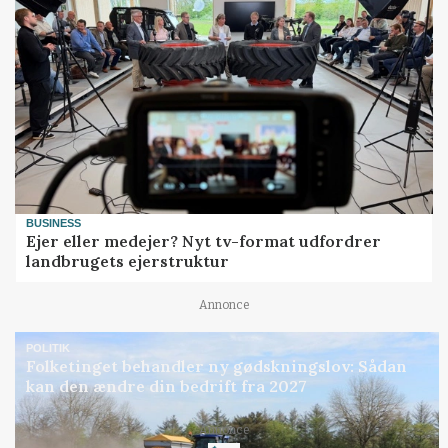
BUSINESS
Ejer eller medejer? Nyt tv-format udfordrer
landbrugets ejerstruktur
Annonce
POLITIK
Folketinget behandler ny gødskningslov: Sådan
kan den ændre din bedrift fra 2027
Loading...
Annonce