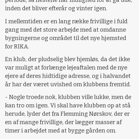
periode, så hestene har mulighed for at gå ude,
inden det bliver efterår og vinter igen.
I mellemtiden er en lang række frivillige i fuld
gang med det store arbejde med at omdanne
bygningerne og området til det nye hjemsted
for RIKA.
En klub, der pludselig blev hjemløs, da det ikke
var muligt at forlænge lejeaftalen med de nye
ejere af deres hidtidige adresse, og i halvandet
år har der været uvished om klubbens fremtid.
- Nogle troede nok, klubben ville lukke, men de
kan tro om igen. Vi skal have klubben op at stå
herude, lyder det fra Flemming Nørskov, der er
en af mange frivillige, der lægger masser af
timer i arbejdet med at bygge gården om.