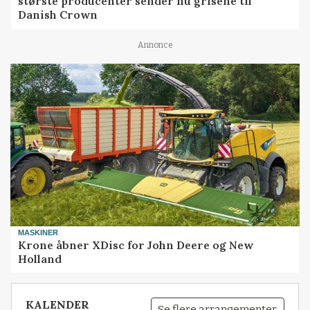
største producenter sender nu grisene til
Danish Crown
Annonce
MASKINER
Krone åbner XDisc for John Deere og New
Holland
KALENDER
Se flere arrangementer