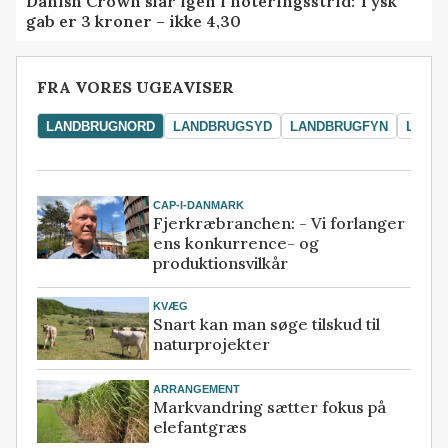
Danish Crown slår igen i noteringsstrid: Tysk
gab er 3 kroner – ikke 4,30
FRA VORES UGEAVISER
LANDBRUGNORD
LANDBRUGSYD
LANDBRUGFYN
LAND
CAP-I-DANMARK
Fjerkræbranchen: - Vi forlanger
ens konkurrence- og
produktionsvilkår
KVÆG
Snart kan man søge tilskud til
naturprojekter
ARRANGEMENT
Markvandring sætter fokus på
elefantgræs