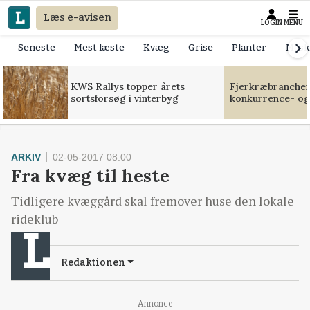
Læs e-avisen
LOGIN
MENU
Seneste
Mest læste
Kvæg
Grise
Planter
Mask
KWS Rallys topper årets
Fjerkræbranchen:
sortsforsøg i vinterbyg
konkurrence- og
ARKIV
02-05-2017 08:00
Fra kvæg til heste
Tidligere kvæggård skal fremover huse den lokale
rideklub
Redaktionen
Loading...
Annonce