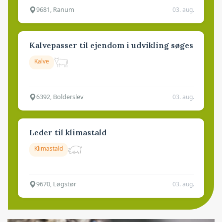
9681, Ranum
03. aug.
Kalvepasser til ejendom i udvikling søges
Kalve
6392, Bolderslev
03. aug.
Leder til klimastald
Klimastald
9670, Løgstør
03. aug.