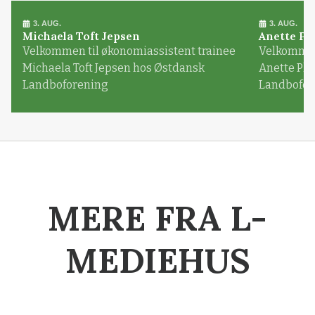
3. AUG.
3. AUG.
Michaela Toft Jepsen
Anette Pl
Velkommen til økonomiassistent trainee
Velkommen 
Michaela Toft Jepsen hos Østdansk
Anette Pl
Landboforening
Landbofor
MERE FRA L-
MEDIEHUS