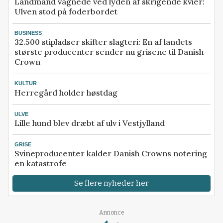
Landmand vågnede ved lyden af skrigende kvier:
Ulven stod på foderbordet
BUSINESS
32.500 stipladser skifter slagteri: En af landets
største producenter sender nu grisene til Danish
Crown
KULTUR
Herregård holder høstdag
ULVE
Lille hund blev dræbt af ulv i Vestjylland
GRISE
Svineproducenter kalder Danish Crowns notering
en katastrofe
Se flere nyheder her
Loading...
Annonce