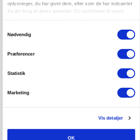
store besparelser
oplysninger, du har givet dem, eller som de har indsamlet
fra din brug af deres tjenester. Du samtykker til vores
Annonce
cookies, hvis du fortsætter med at anvende vores
Loading...
hjemmeside.
Samtykkevalg
Nødvendig
Præferencer
Statistik
Marketing
Vis detaljer
MARKED
Russisk mælkepris dykker 23 procent
OK