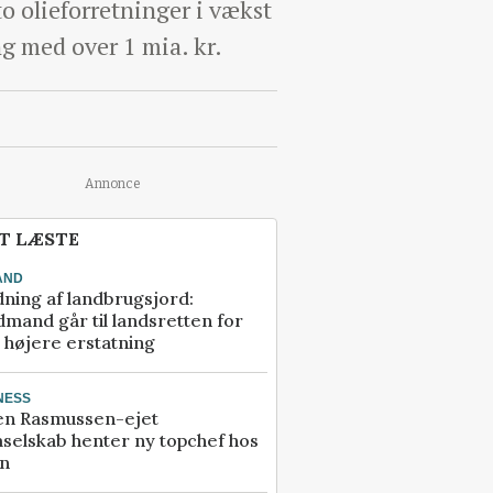
o olieforretninger i vækst
g med over 1 mia. kr.
Annonce
T LÆSTE
AND
ning af landbrugsjord:
mand går til landsretten for
å højere erstatning
NESS
en Rasmussen-ejet
selskab henter ny topchef hos
an