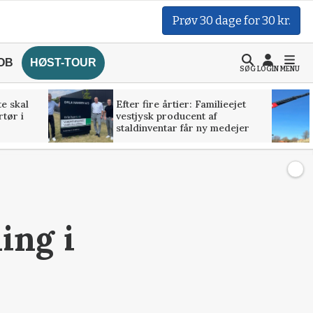
Prøv 30 dage for 30 kr.
OB
HØST-TOUR
SØG
LOGIN
MENU
te skal
Efter fire årtier: Familieejet
rtør i
vestjysk producent af
staldinventar får ny medejer
ing i