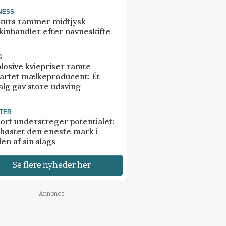
NESS
kurs rammer midtjysk
inhandler efter navneskifte
G
losive kviepriser ramte
artet mælkeproducent: Ét
alg gav store udsving
TER
ort understreger potentialet:
høstet den eneste mark i
en af sin slags
Se flere nyheder her
Annonce