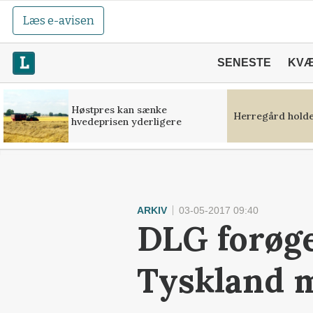
Læs e-avisen
SENESTE
KV
Høstpres kan sænke
Herregård holde
hvedeprisen yderligere
ARKIV
03-05-2017 09:40
DLG forøge
Tyskland m