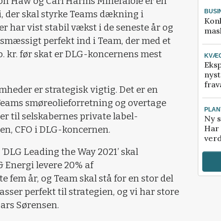
on Haw og Carl Harms Mineralöle er en
BUSI
i, der skal styrke Teams dækning i
Kon
 har vist stabil vækst i de seneste år og
mask
smæssigt perfekt ind i Team, der med et
o. kr. før skat er DLG-koncernens mest
KVÆ
Eksp
nyst
frav
mheder er strategisk vigtig. Det er en
 Teams smøreolieforretning og overtage
PLAN
r til selskabernes private label-
Ny s
Har 
sen, CFO i DLG-koncernen.
verd
i ’DLG Leading the Way 2021’ skal
 Energi levere 20% af
 fem år, og Team skal stå for en stor del
sser perfekt til strategien, og vi har store
 Lars Sørensen.