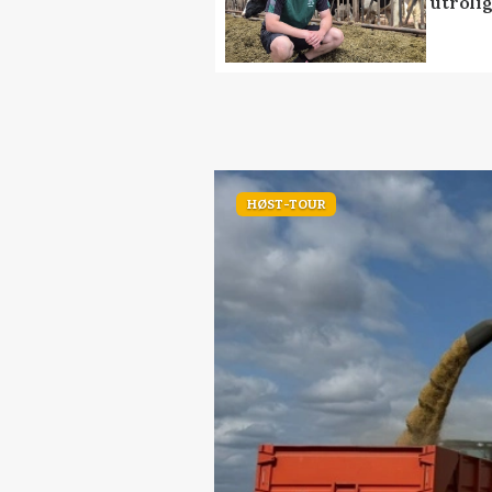
utrolig
HØST-TOUR