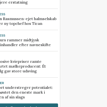
jere erstatning
ESS
n Rasmussen-ejet halmselskab
r ny topchef hos Tican
ESS
urs rammer midtjysk
inhandler efter navneskifte
osive kviepriser ramte
artet mælkeproducent: Ét
lg gav store udsving
TER
rt understreger potentialet:
høstet den eneste mark i
n af sin slags