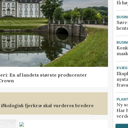
få hø
BUSIN
Søre
hente
BUSIN
Konk
mask
KVÆG
Ekspl
teri: En af landets største producenter
nyst
 Crown
frava
PLAN
Ny so
 Økologisk fjerkræ skal vurderes bredere
Har 
verde