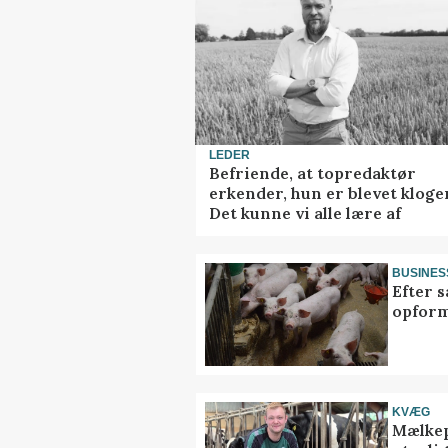
LEDER
Befriende, at topredaktør
erkender, hun er blevet kloge
Det kunne vi alle lære af
BUSINES
Efter s
opform
KVÆG
Mælkep