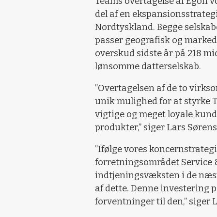
Teams overtagelse af Egon v
del af en ekspansionsstrateg
Nordtyskland. Begge selskaber
passer geografisk og marked
overskud sidste år på 218 mi
lønsomme datterselskab.
”Overtagelsen af de to virkso
unik mulighed for at styrke
vigtige og meget loyale kunde
produkter,” siger Lars Søren
”Ifølge vores koncernstrateg
forretningsområdet Service &
indtjeningsvæksten i de næste
af dette. Denne investering pa
forventninger til den,” siger