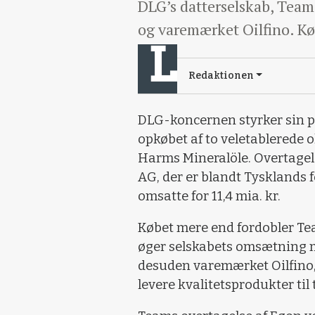
DLG’s datterselskab, Team
og varemærket Oilfino. Kø
Redaktionen
DLG-koncernen styrker sin p
opkøbet af to veletablerede 
Harms Mineralöle. Overtage
AG, der er blandt Tysklands f
omsatte for 11,4 mia. kr.
Købet mere end fordobler Te
øger selskabets omsætning m
desuden varemærket Oilfino, 
levere kvalitetsprodukter til