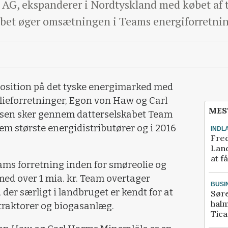
 AG, ekspanderer i Nordtyskland med købet af t
bet øger omsætningen i Teams energiforretnin
osition på det tyske energimarked med
olieforretninger, Egon von Haw og Carl
MES
lsen sker gennem datterselskabet Team
em største energidistributører og i 2016
INDL
Fred
Land
at f
ams forretning inden for smøreolie og
ed over 1 mia. kr. Team overtager
BUSI
der særligt i landbruget er kendt for at
Sør
halm
 traktorer og biogasanlæg.
Tic