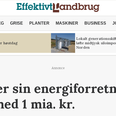
ÆG
GRISE
PLANTER
MASKINER
BUSINESS
J
Lokalt generationsskif
r høstdag
løfte midtjysk siloimpo
Norden
Annonce
r sin energiforretn
ed 1 mia. kr.