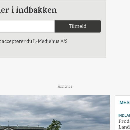
der i indbakken
Tilmeld
t accepterer du L-Mediehus A/S
Annonce
MES
INDLA
Fred
Landm