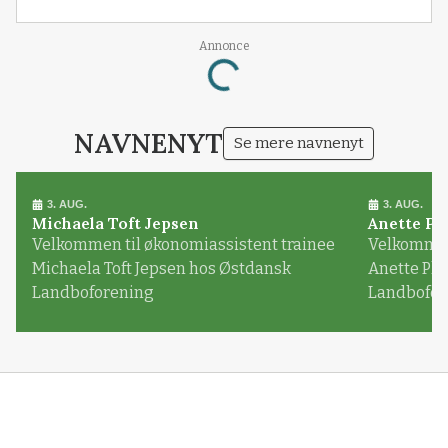
Loading...
Annonce
NAVNENYT
Se mere navnenyt
3. AUG.
3. AUG.
Michaela Toft Jepsen
Anette Pl
Velkommen til økonomiassistent trainee
Velkommen 
Michaela Toft Jepsen hos Østdansk
Anette Pl
Landboforening
Landbofor