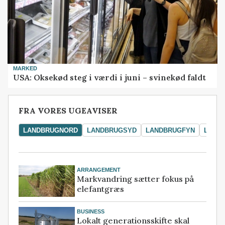
MARKED
USA: Oksekød steg i værdi i juni – svinekød faldt
FRA VORES UGEAVISER
LANDBRUGNORD
LANDBRUGSYD
LANDBRUGFYN
LAND
ARRANGEMENT
Markvandring sætter fokus på
elefantgræs
BUSINESS
Lokalt generationsskifte skal