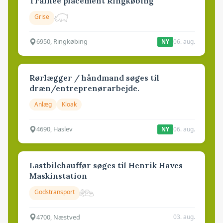
Trainee placement Ringkøbing
Grise
6950, Ringkøbing
06. aug.
NY
Rørlægger / håndmand søges til
dræn/entreprenørarbejde.
Anlæg
Kloak
4690, Haslev
06. aug.
NY
Lastbilchauffør søges til Henrik Haves
Maskinstation
Godstransport
4700, Næstved
03. aug.