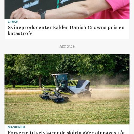
GRISE
Svineproducenter kalder Danish Crowns pris en
katastrofe
Annonce
MASKINER
Forserie til selvkørende skårlægger afprøves i år