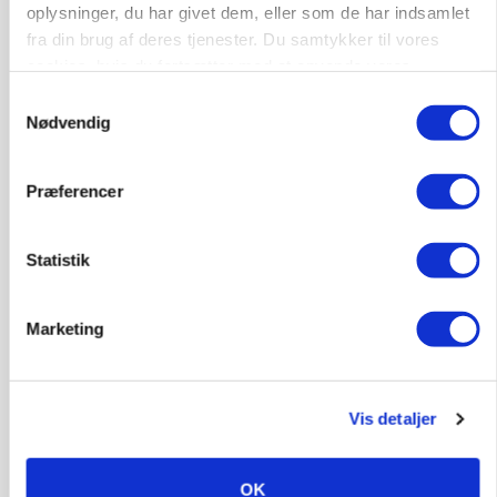
GRISE
oplysninger, du har givet dem, eller som de har indsamlet
Danish Crown slår igen i noteringsstrid: Tysk
fra din brug af deres tjenester. Du samtykker til vores
gab er 3 kroner – ikke 4,30
cookies, hvis du fortsætter med at anvende vores
hjemmeside.
Samtykkevalg
Nødvendig
Præferencer
Statistik
Marketing
MARKED
Grisenoteringen står stille
Vis detaljer
OK