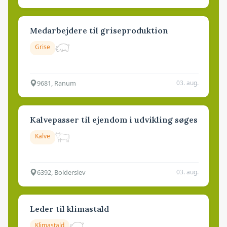
Medarbejdere til griseproduktion
Grise
9681, Ranum
03. aug.
Kalvepasser til ejendom i udvikling søges
Kalve
6392, Bolderslev
03. aug.
Leder til klimastald
Klimastald