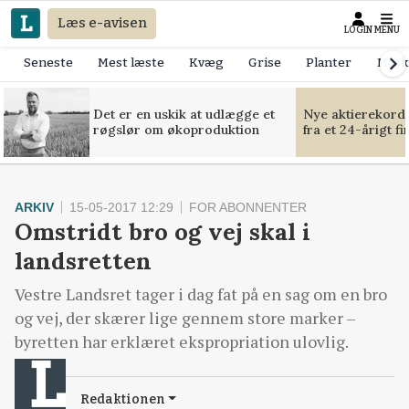
Læs e-avisen
LOGIN
MENU
Seneste
Mest læste
Kvæg
Grise
Planter
Mask
Det er en uskik at udlægge et
Nye aktierekorde
røgslør om økoproduktion
fra et 24-årigt f
ARKIV
15-05-2017 12:29
FOR ABONNENTER
Omstridt bro og vej skal i
landsretten
Vestre Landsret tager i dag fat på en sag om en bro
og vej, der skærer lige gennem store marker –
byretten har erklæret ekspropriation ulovlig.
Redaktionen