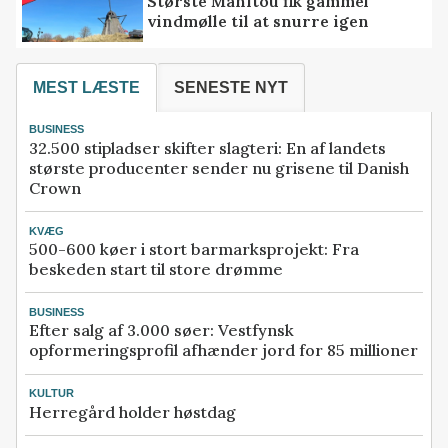
Største Manitou fik gammel
vindmølle til at snurre igen
MEST LÆSTE
SENESTE NYT
BUSINESS
32.500 stipladser skifter slagteri: En af landets
største producenter sender nu grisene til Danish
Crown
KVÆG
500-600 køer i stort barmarksprojekt: Fra
beskeden start til store drømme
BUSINESS
Efter salg af 3.000 søer: Vestfynsk
opformeringsprofil afhænder jord for 85 millioner
KULTUR
Herregård holder høstdag