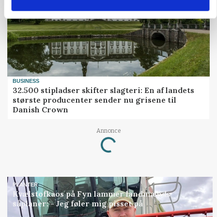
BUSINESS
32.500 stipladser skifter slagteri: En af landets
største producenter sender nu grisene til
Danish Crown
Loading...
Annonce
PLANTER
Kvælstofkaos på Fyn lammer landmænds
såplaner: - Jeg føler mig pisset på