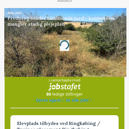
Annonce
INDLAND
Fredning binder landmands jord – kommunen
mangler stadig plejeplan
Annonce
Loading...
Jobs
i samarbejde med
80
ledige stillinger
Opret agent
Se alle jobs
Elevplads tilbydes ved Ringkøbing /