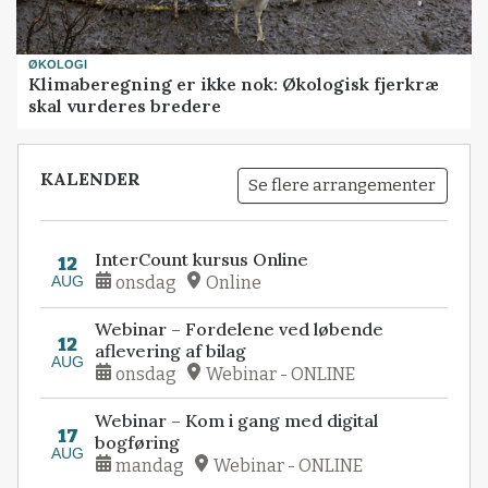
ØKOLOGI
Klimaberegning er ikke nok: Økologisk fjerkræ
skal vurderes bredere
KALENDER
Se flere arrangementer
InterCount kursus Online
12
AUG
onsdag
Online
Webinar – Fordelene ved løbende
12
aflevering af bilag
AUG
onsdag
Webinar - ONLINE
Webinar – Kom i gang med digital
17
bogføring
AUG
mandag
Webinar - ONLINE