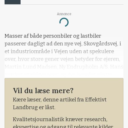
Annonce
Loading...
Masser af både personbiler og lastbiler
passerer dagligt ad den nye vej, Skovgårdsvej, i
et industriområde i Vejen uden at spekulere
over, hvor store gener vejen betyder for ejeren,
Martin Lund Madsen, Ny Endrupholm A/S. Hans
marker er skåret over, og det betyder ekstra
arbejde og samtidig værditab.
Vil du læse mere?
Kære læser, denne artikel fra Effektivt
Landbrug er låst.
Kvalitetsjournalistik kræver research,
ekspertise og adgang til relevante kilder.