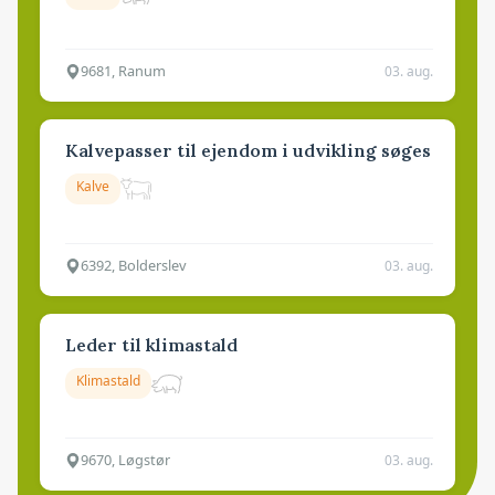
9681, Ranum
03. aug.
Kalvepasser til ejendom i udvikling søges
Kalve
6392, Bolderslev
03. aug.
Leder til klimastald
Klimastald
9670, Løgstør
03. aug.