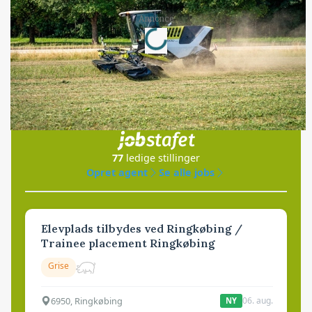
Loading...
Annonce
Jobs
i samarbejde med
77
ledige stillinger
Opret agent
Se alle jobs
Elevplads tilbydes ved Ringkøbing /
Trainee placement Ringkøbing
Grise
6950, Ringkøbing
06. aug.
NY