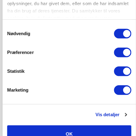
»Nu stopper I«: Landbrugsdebattør og
oplysninger, du har givet dem, eller som de har indsamlet
protestgruppe vil demonstrere mod ny
fra din brug af deres tjenester. Du samtykker til vores
gødskningslov
cookies, hvis du fortsætter med at anvende vores
hjemmeside.
Samtykkevalg
Annonce
Nødvendig
Præferencer
Statistik
Marketing
KVÆG
Vis detaljer
Snart kan man søge tilskud til naturprojekter
Annonce
OK