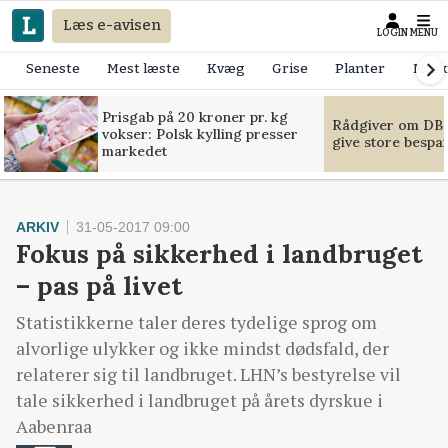
Læs e-avisen
LOGIN
MENU
Seneste
Mest læste
Kvæg
Grise
Planter
Mask
Prisgab på 20 kroner pr. kg
Rådgiver om DB-
vokser: Polsk kylling presser
give store bespa
markedet
ARKIV
31-05-2017 09:00
Fokus på sikkerhed i landbruget
– pas på livet
Statistikkerne taler deres tydelige sprog om
alvorlige ulykker og ikke mindst dødsfald, der
relaterer sig til landbruget. LHN’s bestyrelse vil
tale sikkerhed i landbruget på årets dyrskue i
Aabenraa