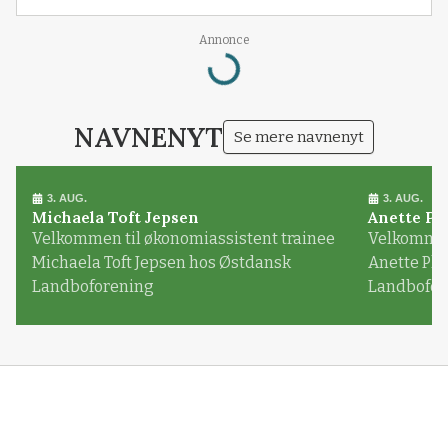
Annonce
Loading...
NAVNENYT
Se mere navnenyt
3. AUG.
3. AUG.
Michaela Toft Jepsen
Anette Pl
Velkommen til økonomiassistent trainee
Velkommen 
Michaela Toft Jepsen hos Østdansk
Anette Pl
Landboforening
Landbofor