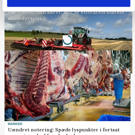
PLANTER
Før såmaskinen kører: Her er efterårets største
skadedyrsrisici
Annonce
Loading...
MARKED
Uændret notering: Spæde lyspunkter i fortsat