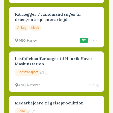
Rørlægger / håndmand søges til
dræn/entreprenørarbejde.
Anlæg
Kloak
4690, Haslev
06. aug.
NY
Lastbilchauffør søges til Henrik Haves
Maskinstation
Godstransport
4700, Næstved
03. aug.
Medarbejdere til griseproduktion
Grise