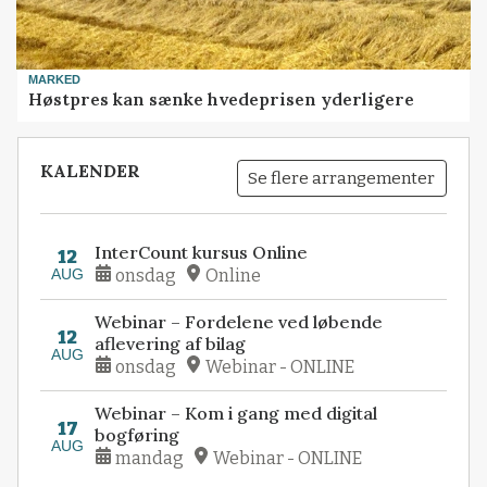
MARKED
Høstpres kan sænke hvedeprisen yderligere
KALENDER
Se flere arrangementer
InterCount kursus Online
12
AUG
onsdag
Online
Webinar – Fordelene ved løbende
12
aflevering af bilag
AUG
onsdag
Webinar - ONLINE
Webinar – Kom i gang med digital
17
bogføring
AUG
mandag
Webinar - ONLINE