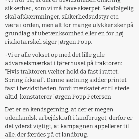
-Vi tror på, at det er bevidstheden omkring
sikkerhed, som vi må have skærpet. Selvfølgelig
skal afskærmninger, sikkerhedsudstyr etc.
være i orden, men alt for mange ulykker sker på
grundlag af ubetænksomhed eller en for høj
risikotærskel, siger Jørgen Popp.
-Vi er alle vokset op med det lille gule
advarselsmærkat i førerhuset på traktoren:
”Hvis traktoren vælter hold da fast i rattet.
Spring ikke af”. Denne sætning sidder printet
fast i bevidstheden, fordi mærkatet er til stede
altid, konstaterer Jørgen Popp Petersen
Det er en kendsgerning, at der er megen
udenlandsk arbejdskraft i landbruget, derfor er
det yderst vigtigt, at kampagnen appellerer til
alle, der færdes på et landbrug.