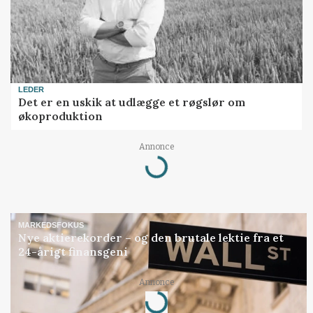
LEDER
Det er en uskik at udlægge et røgslør om
økoproduktion
Annonce
Loading...
MARKEDSFOKUS
Nye aktierekorder – og den brutale lektie fra et
24-årigt finansgeni
Annonce
Loading...