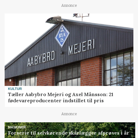
Annonce
KULTUR
Tæller Aabybro Mejeri og Axel Månsson: 21
fødevareproducenter indstillet til pris
Annonce
MASKINER
Forserie til selvkørende skårlægger afprøves i år