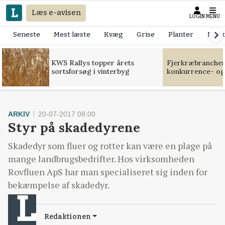
Læs e-avisen
LOGIN
MENU
Seneste
Mest læste
Kvæg
Grise
Planter
Mask
KWS Rallys topper årets
Fjerkræbranchen:
sortsforsøg i vinterbyg
konkurrence- og
ARKIV
20-07-2017 08:00
Styr på skadedyrene
Skadedyr som fluer og rotter kan være en plage på
mange landbrugsbedrifter. Hos virksomheden
Rovfluen ApS har man specialiseret sig inden for
bekæmpelse af skadedyr.
Redaktionen