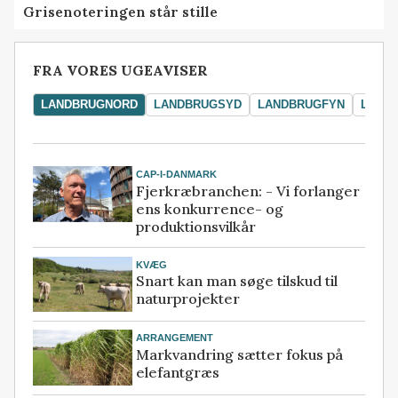
Grisenoteringen står stille
FRA VORES UGEAVISER
LANDBRUGNORD
LANDBRUGSYD
LANDBRUGFYN
LAND
CAP-I-DANMARK
Fjerkræbranchen: - Vi forlanger
ens konkurrence- og
produktionsvilkår
KVÆG
Snart kan man søge tilskud til
naturprojekter
ARRANGEMENT
Markvandring sætter fokus på
elefantgræs