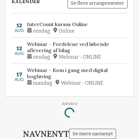
KALENDER
Se flere arrangementer
InterCount kursus Online
12
AUG
onsdag
Online
Webinar – Fordelene ved løbende
12
aflevering af bilag
AUG
onsdag
Webinar - ONLINE
Webinar – Kom i gang med digital
17
bogføring
AUG
mandag
Webinar - ONLINE
Annonce
Loading...
NAVNENYT
Se mere navnenyt