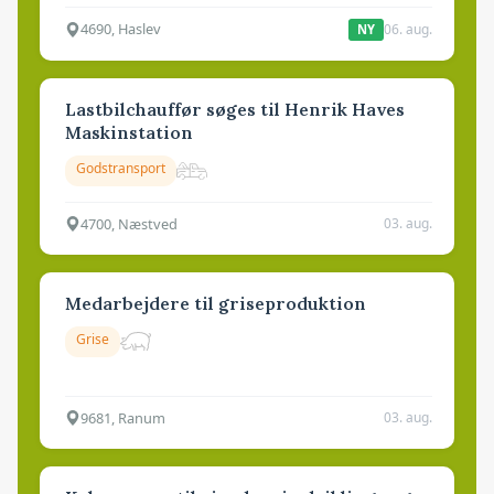
4690, Haslev
06. aug.
NY
Lastbilchauffør søges til Henrik Haves
Maskinstation
Godstransport
4700, Næstved
03. aug.
Medarbejdere til griseproduktion
Grise
9681, Ranum
03. aug.