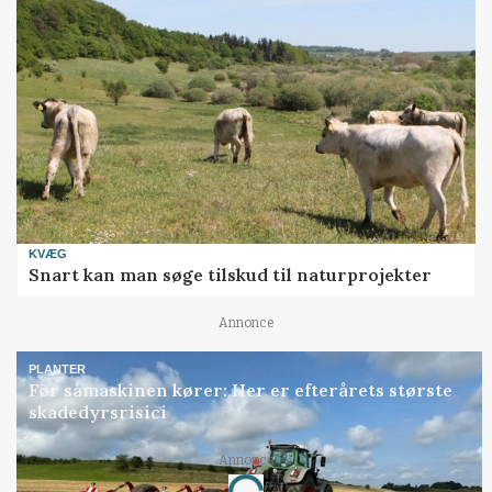
KVÆG
Snart kan man søge tilskud til naturprojekter
Annonce
PLANTER
Før såmaskinen kører: Her er efterårets største
skadedyrsrisici
Annonce