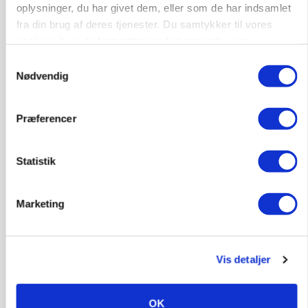
oplysninger, du har givet dem, eller som de har indsamlet
MARKEDSFOKUS
Prisgab på 20 kroner pr. kg vokser: Polsk kylling
fra din brug af deres tjenester. Du samtykker til vores
presser markedet
cookies, hvis du fortsætter med at anvende vores
hjemmeside.
Samtykkevalg
Nødvendig
Præferencer
Statistik
Marketing
GRISE
Rådgiver om DB-Tjek: Små justeringer kan give
store besparelser
Vis detaljer
Annonce
Loading...
OK