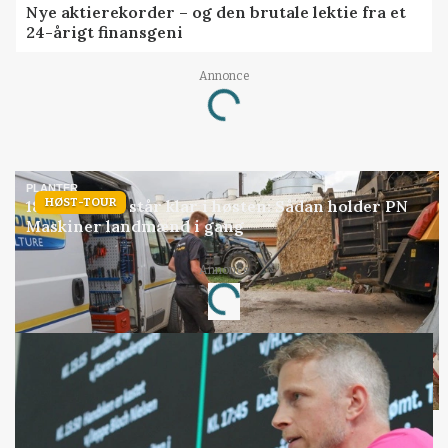
Nye aktierekorder – og den brutale lektie fra et
24-årigt finansgeni
Annonce
Loading...
PLANTER
HØST-TOUR
18 montører står klar i høsten: Sådan holder PN
Maskiner landmænd i gang
Annonce
Loading...