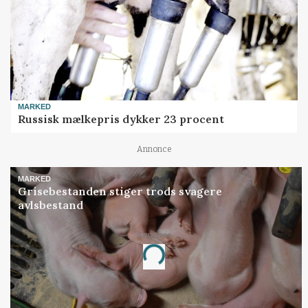
MARKED
Russisk mælkepris dykker 23 procent
Annonce
MARKED
Grisebestanden stiger trods svagere
avlsbestand
Annonce
Loading...