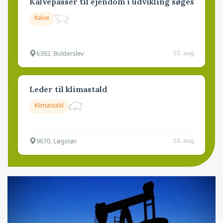
Kalvepasser til ejendom i udvikling søges
Kalve
6392, Bolderslev
03. aug.
Leder til klimastald
Klimastald
9670, Løgstør
03. aug.