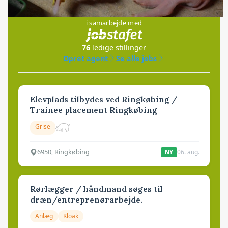
Jobs
i samarbejde med
76
ledige stillinger
Opret agent
Se alle jobs
Elevplads tilbydes ved Ringkøbing /
Trainee placement Ringkøbing
Grise
6950, Ringkøbing
06. aug.
NY
Rørlægger / håndmand søges til
dræn/entreprenørarbejde.
Anlæg
Kloak