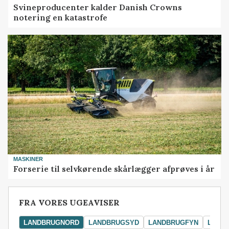
Svineproducenter kalder Danish Crowns
notering en katastrofe
MASKINER
Forserie til selvkørende skårlægger afprøves i år
FRA VORES UGEAVISER
LANDBRUGNORD
LANDBRUGSYD
LANDBRUGFYN
LAND