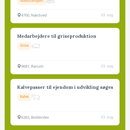
Godstransport
4700, Næstved
03. aug.
Medarbejdere til griseproduktion
Grise
9681, Ranum
03. aug.
Kalvepasser til ejendom i udvikling søges
Kalve
6392, Bolderslev
03. aug.