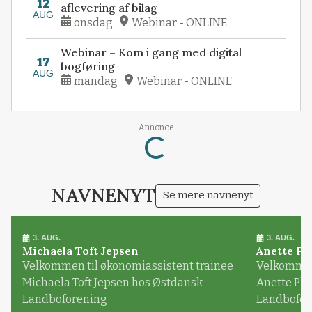
12
aflevering af bilag
AUG
onsdag
Webinar - ONLINE
Webinar – Kom i gang med digital
17
bogføring
AUG
mandag
Webinar - ONLINE
Annonce
Loading...
NAVNENYT
Se mere navnenyt
3. AUG.
3. AUG.
Michaela Toft Jepsen
Anette Pl
Velkommen til økonomiassistent trainee
Velkommen 
Michaela Toft Jepsen hos Østdansk
Anette Pl
Landboforening
Landbofor