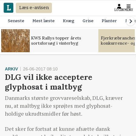
Læs e-avisen
LOGIN
MENU
Seneste
Mest læste
Kvæg
Grise
Planter
Mask
KWS Rallys topper årets
Fjerkræbranchen:
sortsforsøg i vinterbyg
konkurrence- og
ARKIV
26-06-2017 08:10
DLG vil ikke acceptere
glyphosat i maltbyg
Danmarks største grovvareselskab, DLG, kræver
nu, at maltbyg ikke sprøjtes med glyphosat-
holdige ukrudtsmidler før høst.
Det sker for fortsat at kunne afsætte dansk