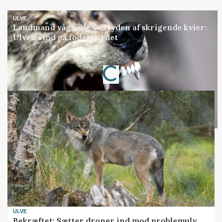
ULVE
Landmand vågnede ved lyden af skrigende kvier:
Ulven stod på foderbordet
Annonce
Loading...
ULVE
Bekræftet: Sætter droner ind mod problemulv