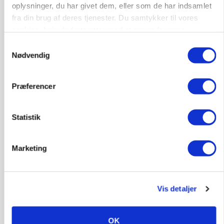
oplysninger, du har givet dem, eller som de har indsamlet
fra din brug af deres tjenester. Du samtykker til vores
cookies, hvis du fortsætter med at anvende vores
hjemmeside.
Samtykkevalg
Nødvendig
MARKED
Præferencer
Russisk mælkepris dykker 23 procent
Annonce
Statistik
Marketing
Vis detaljer
OK