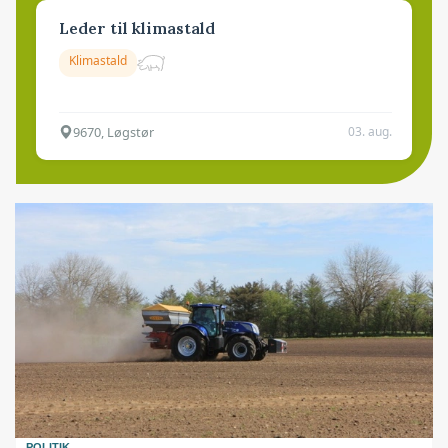
Leder til klimastald
Klimastald
9670, Løgstør
03. aug.
POLITIK