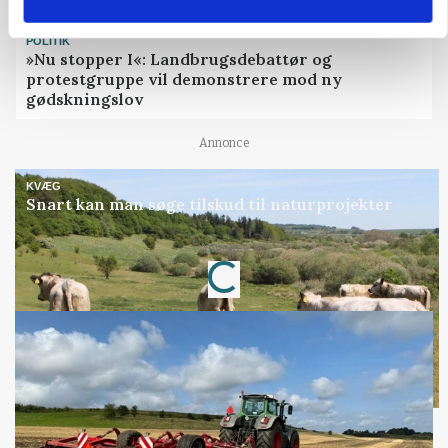
POLITIK
»Nu stopper I«: Landbrugsdebattør og
protestgruppe vil demonstrere mod ny
gødskningslov
Annonce
KVÆG
Snart kan man søge tilskud til naturprojekter
Annonce
Loading...