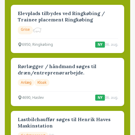
Elevplads tilbydes ved Ringkøbing /
Trainee placement Ringkøbing
Grise
6950, Ringkøbing
06. aug.
NY
Rørlægger / håndmand søges til
dræn/entreprenørarbejde.
Anlæg
Kloak
4690, Haslev
06. aug.
NY
Lastbilchauffør søges til Henrik Haves
Maskinstation