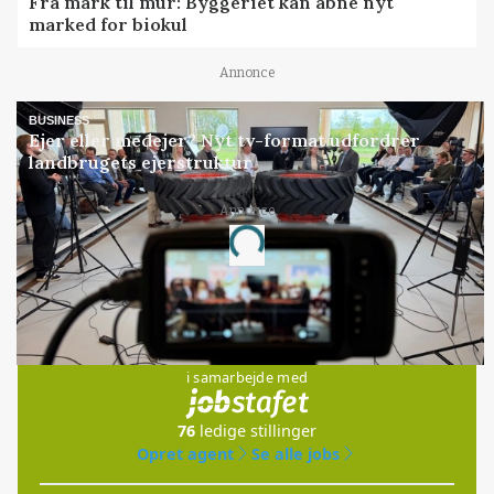
Fra mark til mur: Byggeriet kan åbne nyt
marked for biokul
Annonce
BUSINESS
Ejer eller medejer? Nyt tv-format udfordrer
landbrugets ejerstruktur
Annonce
Loading...
Jobs
i samarbejde med
76
ledige stillinger
Opret agent
Se alle jobs