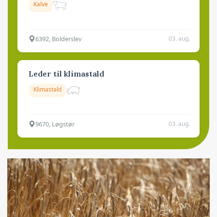
Kalve
6392, Bolderslev
03. aug.
Leder til klimastald
Klimastald
9670, Løgstør
03. aug.