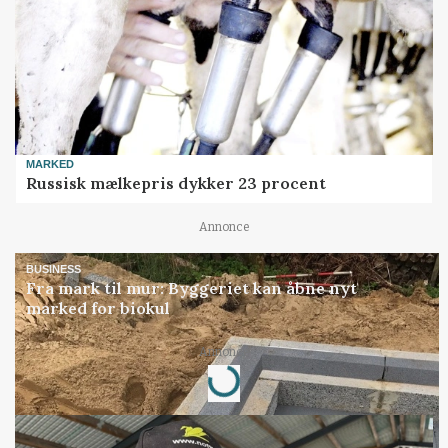
MARKED
Russisk mælkepris dykker 23 procent
Annonce
BUSINESS
Fra mark til mur: Byggeriet kan åbne nyt
marked for biokul
Annonce
Loading...