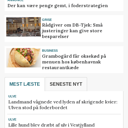
ANNONCE
Der kan være penge gemt, i foderstrategien
GRISE
Rådgiver om DB-Tjek: Små
justeringer kan give store
besparelser
BUSINESS
Grambogård får oksekød på
menuen hos københavnsk
restaurantkæde
MEST LÆSTE
SENESTE NYT
ULVE
Landmand vågnede ved lyden af skrigende kvier:
Ulven stod på foderbordet
ULVE
Lille hund blev dræbt af ulv i Vestjylland