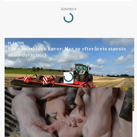
Annonce
Loading...
PLANTER
Før såmaskinen kører: Her er efterårets største
skadedyrsrisici
Annonce
Loading...