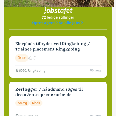
i samarbejde med
72
ledige stillinger
Opret agent
Se alle jobs
Elevplads tilbydes ved Ringkøbing /
Trainee placement Ringkøbing
Grise
6950, Ringkøbing
06. aug.
Rørlægger / håndmand søges til
dræn/entreprenørarbejde.
Anlæg
Kloak
4690, Haslev
06. aug.