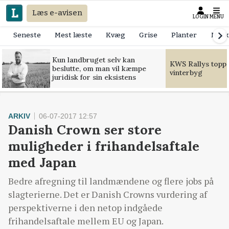
Læs e-avisen
LOGIN
MENU
Seneste
Mest læste
Kvæg
Grise
Planter
Mask
Kun landbruget selv kan
KWS Rallys toppe
beslutte, om man vil kæmpe
vinterbyg
juridisk for sin eksistens
ARKIV
06-07-2017 12:57
Danish Crown ser store
muligheder i frihandelsaftale
med Japan
Bedre afregning til landmændene og flere jobs på
slagterierne. Det er Danish Crowns vurdering af
perspektiverne i den netop indgåede
frihandelsaftale mellem EU og Japan.