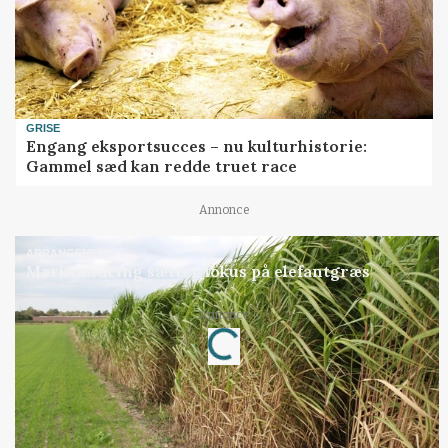
GRISE
Engang eksportsucces – nu kulturhistorie:
Gammel sæd kan redde truet race
Annonce
ARRANGEMENT
Markvandring sætter fokus på elefantgræs
Loading...
Annonce
Jobs