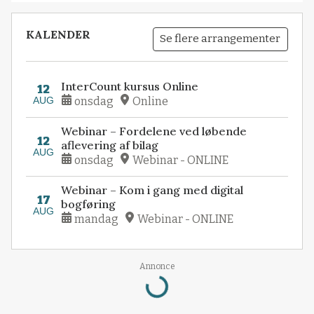
KALENDER
Se flere arrangementer
InterCount kursus Online
12
AUG
onsdag
Online
Webinar – Fordelene ved løbende
12
aflevering af bilag
AUG
onsdag
Webinar - ONLINE
Webinar – Kom i gang med digital
17
bogføring
AUG
mandag
Webinar - ONLINE
Annonce
Loading...