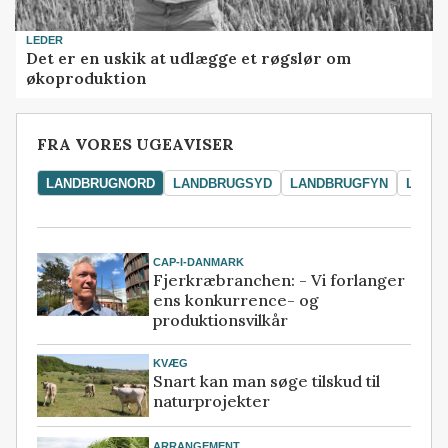
LEDER
Det er en uskik at udlægge et røgslør om
økoproduktion
FRA VORES UGEAVISER
LANDBRUGNORD
LANDBRUGSYD
LANDBRUGFYN
LAND
CAP-I-DANMARK
Fjerkræbranchen: - Vi forlanger
ens konkurrence- og
produktionsvilkår
KVÆG
Snart kan man søge tilskud til
naturprojekter
ARRANGEMENT