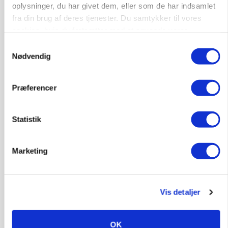
konkurrence- og produktionsvilkår
oplysninger, du har givet dem, eller som de har indsamlet
fra din brug af deres tjenester. Du samtykker til vores
cookies, hvis du fortsætter med at anvende vores
hjemmeside.
Samtykkevalg
Nødvendig
Præferencer
Statistik
MARKEDSFOKUS
Marketing
Prisgab på 20 kroner pr. kg vokser: Polsk kylling
presser markedet
Annonce
Vis detaljer
Loading...
OK