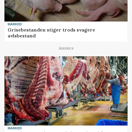
MARKED
Grisebestanden stiger trods svagere
avlsbestand
Annonce
MARKED