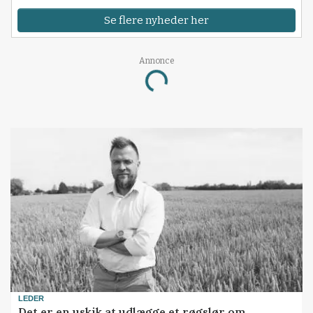
Se flere nyheder her
Annonce
Loading...
LEDER
Det er en uskik at udlægge et røgslør om