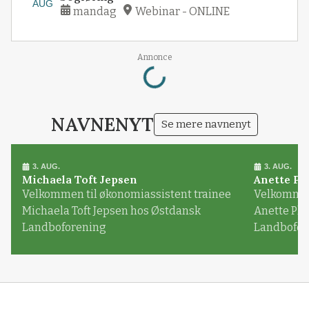
AUG
mandag
Webinar - ONLINE
Loading...
Annonce
NAVNENYT
Se mere navnenyt
3. AUG.
3. AUG.
Michaela Toft Jepsen
Anette Pl
Velkommen til økonomiassistent trainee
Velkommen 
Michaela Toft Jepsen hos Østdansk
Anette Pl
Landboforening
Landbofor