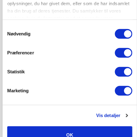
PLANTER
oplysninger, du har givet dem, eller som de har indsamlet
Før såmaskinen kører: Her er efterårets største
fra din brug af deres tjenester. Du samtykker til vores
skadedyrsrisici
cookies, hvis du fortsætter med at anvende vores
hjemmeside.
Samtykkevalg
Nødvendig
Præferencer
Statistik
Marketing
MARKED
Grisebestanden stiger trods svagere
avlsbestand
Vis detaljer
OK