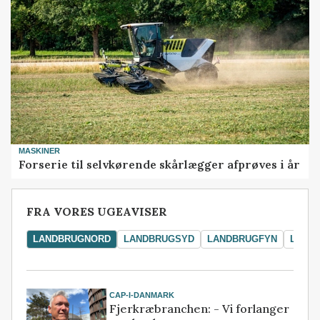
MASKINER
Forserie til selvkørende skårlægger afprøves i år
FRA VORES UGEAVISER
LANDBRUGNORD
LANDBRUGSYD
LANDBRUGFYN
LAND
CAP-I-DANMARK
Fjerkræbranchen: - Vi forlanger