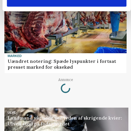
MARKED
Uændret notering: Spæde lyspunkter i fortsat
presset marked for oksekød
Loading...
Annonce
ULVE
Landmand vågnede ved lyden af skrigende kvier:
Ulven stod på foderbordet