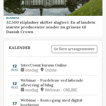
BUSINESS
32.500 stipladser skifter slagteri: En af landets
største producenter sender nu grisene til
Danish Crown
KALENDER
Se flere arrangementer
InterCount kursus Online
12
AUG
onsdag
Online
Webinar – Fordelene ved løbende
12
aflevering af bilag
AUG
onsdag
Webinar - ONLINE
Webinar – Kom i gang med digital
17
bogføring