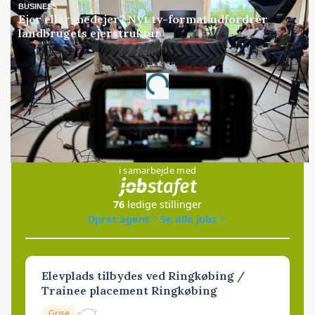
BUSINESS
Ejer eller medejer? Nyt tv-format udfordrer
landbrugets ejerstruktur
Annonce
Loading...
Jobs
i samarbejde med
76
ledige stillinger
Opret agent
Se alle jobs
Elevplads tilbydes ved Ringkøbing /
Trainee placement Ringkøbing
Grise