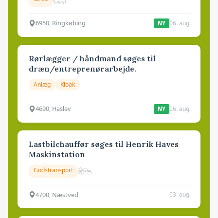
6950, Ringkøbing
06. aug.
NY
Rørlægger / håndmand søges til
dræn/entreprenørarbejde.
Anlæg
Kloak
4690, Haslev
06. aug.
NY
Lastbilchauffør søges til Henrik Haves
Maskinstation
Godstransport
4700, Næstved
03. aug.