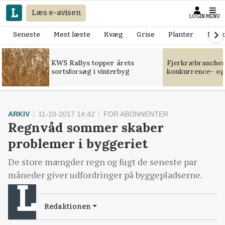
Læs e-avisen
LOGIN
MENU
Seneste
Mest læste
Kvæg
Grise
Planter
Mask
KWS Rallys topper årets
Fjerkræbranchen:
sortsforsøg i vinterbyg
konkurrence- og
ARKIV
11-10-2017 14:42
FOR ABONNENTER
Regnvåd sommer skaber
problemer i byggeriet
De store mængder regn og fugt de seneste par
måneder giver udfordringer på byggepladserne.
Redaktionen