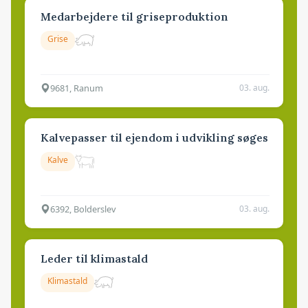
Medarbejdere til griseproduktion
Grise
9681, Ranum
03. aug.
Kalvepasser til ejendom i udvikling søges
Kalve
6392, Bolderslev
03. aug.
Leder til klimastald
Klimastald