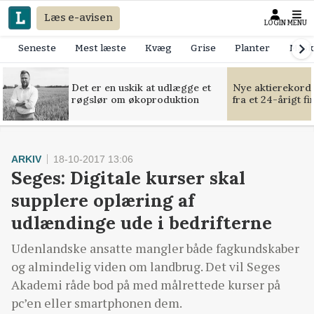
Læs e-avisen
LOGIN
MENU
Seneste
Mest læste
Kvæg
Grise
Planter
Mask
Det er en uskik at udlægge et
Nye aktierekorde
røgslør om økoproduktion
fra et 24-årigt f
ARKIV
18-10-2017 13:06
Seges: Digitale kurser skal
supplere oplæring af
udlændinge ude i bedrifterne
Udenlandske ansatte mangler både fagkundskaber
og almindelig viden om landbrug. Det vil Seges
Akademi råde bod på med målrettede kurser på
pc’en eller smartphonen dem.