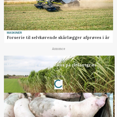
MASKINER
Forserie til selvkørende skårlægger afprøves i år
Annonce
ARRANGEMENT
Markvandring sætter fokus på elefantgræs
Loading...
Annonce