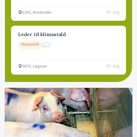
6392, Bolderslev
03. aug.
Leder til klimastald
Klimastald
9670, Løgstør
03. aug.