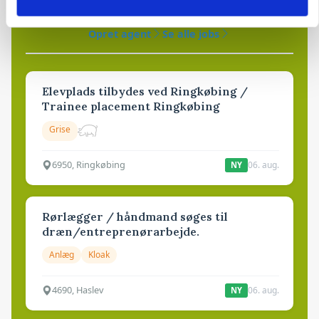
81
ledige stillinger
Opret agent
Se alle jobs
Elevplads tilbydes ved Ringkøbing /
Trainee placement Ringkøbing
Grise
6950, Ringkøbing
06. aug.
NY
Rørlægger / håndmand søges til
dræn/entreprenørarbejde.
Anlæg
Kloak
4690, Haslev
06. aug.
NY