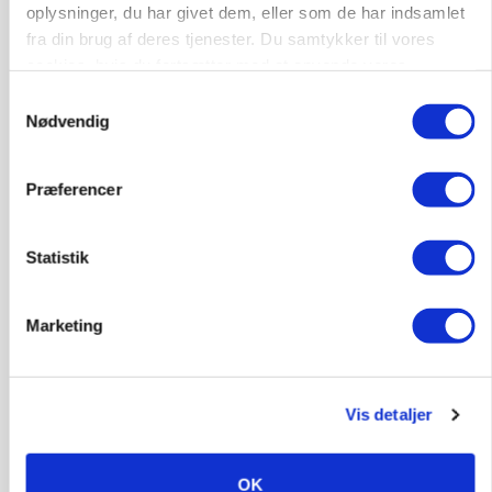
oplysninger, du har givet dem, eller som de har indsamlet
fra din brug af deres tjenester. Du samtykker til vores
cookies, hvis du fortsætter med at anvende vores
INDLAND
hjemmeside.
Fredning binder landmands jord – kommunen
Samtykkevalg
mangler stadig plejeplan
Nødvendig
Annonce
Præferencer
AGROMEK
Ny Kartoffeldag på Agromek skal samle hele
værdikæden om ny teknologi
Statistik
Loading...
Annonce
Marketing
Vis detaljer
Jobs
i samarbejde med
OK