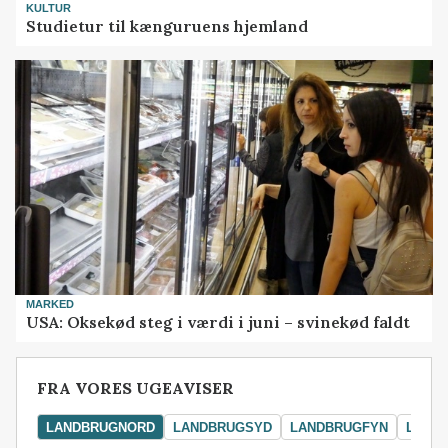
KULTUR
Studietur til kænguruens hjemland
MARKED
USA: Oksekød steg i værdi i juni – svinekød faldt
FRA VORES UGEAVISER
LANDBRUGNORD
LANDBRUGSYD
LANDBRUGFYN
LAND