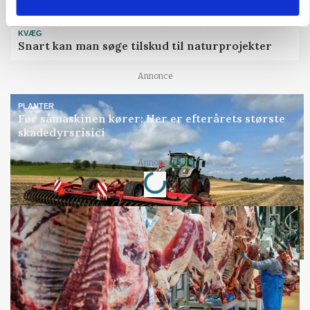
KVÆG
Snart kan man søge tilskud til naturprojekter
Annonce
PLANTER
Før såmaskinen kører: Her er efterårets største
skadedyrsrisici
Loading...
Annonce