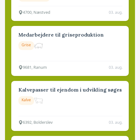
4700, Næstved
03. aug.
Medarbejdere til griseproduktion
Grise
9681, Ranum
03. aug.
Kalvepasser til ejendom i udvikling søges
Kalve
6392, Bolderslev
03. aug.