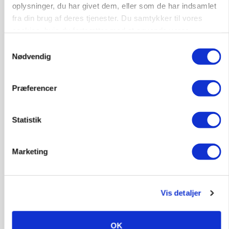
oplysninger, du har givet dem, eller som de har indsamlet
fra din brug af deres tjenester. Du samtykker til vores
cookies, hvis du fortsætter med at anvende vores
hjemmeside.
Samtykkevalg
Nødvendig
POLITIK
»Nu stopper I«: Landbrugsdebattør og
protestgruppe vil demonstrere mod ny
Præferencer
gødskningslov
Annonce
Statistik
Marketing
Vis detaljer
OK