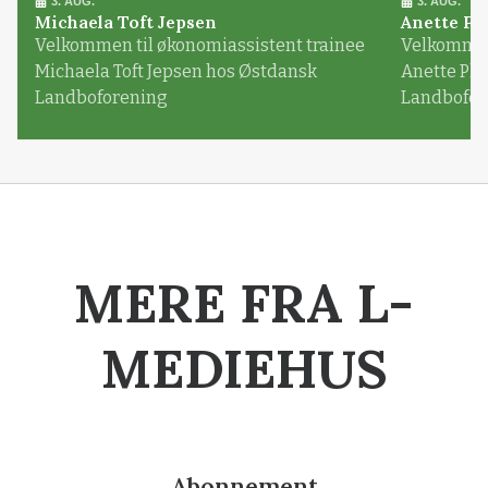
3. AUG.
3. AUG.
Michaela Toft Jepsen
Anette Pl
Velkommen til økonomiassistent trainee
Velkommen 
Michaela Toft Jepsen hos Østdansk
Anette Pl
Landboforening
Landbofor
MERE FRA L-
MEDIEHUS
Abonnement