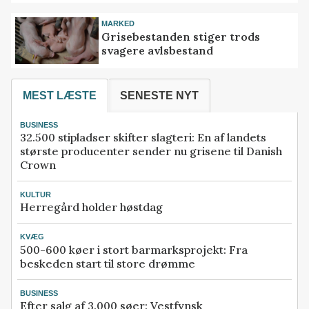
MARKED
Grisebestanden stiger trods
svagere avlsbestand
MEST LÆSTE
SENESTE NYT
BUSINESS
32.500 stipladser skifter slagteri: En af landets
største producenter sender nu grisene til Danish
Crown
KULTUR
Herregård holder høstdag
KVÆG
500-600 køer i stort barmarksprojekt: Fra
beskeden start til store drømme
BUSINESS
Efter salg af 3.000 søer: Vestfynsk