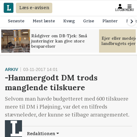
Læs e-avisen
LOGIN
MENU
Seneste
Mest læste
Kvæg
Grise
Planter
Mask
Rådgiver om DB-Tjek: Små
Ejer eller medej
justeringer kan give store
landbrugets ejer
besparelser
ARKIV
03-11-2017 14:01
-Hammergodt DM trods
manglende tilskuere
Selvom man havde budgetteret med 600 tilskuere
mere til DM i Pløjning, var det en tilfreds
stævneleder, der kunne se tilbage arrangementet.
Redaktionen