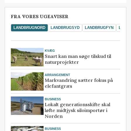
FRA VORES UGEAVISER
LANDBRUGNORD
LANDBRUGSYD
LANDBRUGFYN
LAND
KVÆG
Snart kan man søge tilskud til
naturprojekter
ARRANGEMENT
Markvandring sætter fokus på
elefantgræs
BUSINESS
Lokalt generationsskifte skal
løfte midtjysk siloimportør i
Norden
BUSINESS