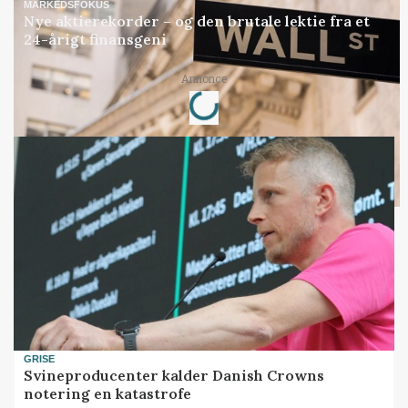
MARKEDSFOKUS
Nye aktierekorder – og den brutale lektie fra et
24-årigt finansgeni
Loading...
Annonce
GRISE
Svineproducenter kalder Danish Crowns
notering en katastrofe