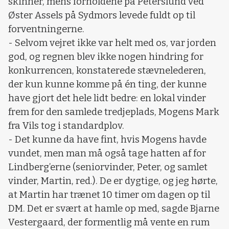
skinner, mens forholdene på Peterslund ved
Øster Assels på Sydmors levede fuldt op til
forventningerne.
- Selvom vejret ikke var helt med os, var jorden
god, og regnen blev ikke nogen hindring for
konkurrencen, konstaterede stævnelederen,
der kun kunne komme på én ting, der kunne
have gjort det hele lidt bedre: en lokal vinder
frem for den samlede tredjeplads, Mogens Mark
fra Vils tog i standardplov.
- Det kunne da have fint, hvis Mogens havde
vundet, men man må også tage hatten af for
Lindberg’erne (seniorvinder, Peter, og samlet
vinder, Martin, red.). De er dygtige, og jeg hørte,
at Martin har trænet 10 timer om dagen op til
DM. Det er svært at hamle op med, sagde Bjarne
Vestergaard, der formentlig må vente en rum