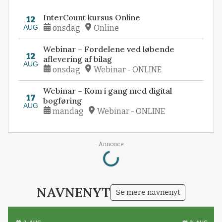
InterCount kursus Online
12
AUG
onsdag
Online
Webinar – Fordelene ved løbende
12
aflevering af bilag
AUG
onsdag
Webinar - ONLINE
Webinar – Kom i gang med digital
17
bogføring
AUG
mandag
Webinar - ONLINE
Loading...
Annonce
NAVNENYT
Se mere navnenyt