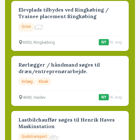
Elevplads tilbydes ved Ringkøbing /
Trainee placement Ringkøbing
Grise
6950, Ringkøbing
06. aug.
NY
Rørlægger / håndmand søges til
dræn/entreprenørarbejde.
Anlæg
Kloak
4690, Haslev
06. aug.
NY
Lastbilchauffør søges til Henrik Haves
Maskinstation
Godstransport