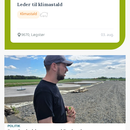
Leder til klimastald
Klimastald
9670, Løgstør
03. aug.
POLITIK