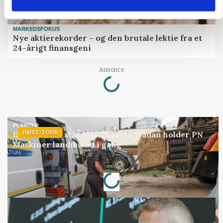
MARKEDSFOKUS
Nye aktierekorder – og den brutale lektie fra et
24-årigt finansgeni
Loading...
Annonce
PLANTER
HØST-TOUR
18 montører står klar i høsten: Sådan holder PN
Maskiner landmænd i gang
Loading...
Annonce