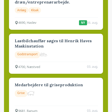
dræn/entreprenørarbejde.
Anlæg
Kloak
4690, Haslev
06. aug.
NY
Lastbilchauffør søges til Henrik Haves
Maskinstation
Godstransport
4700, Næstved
03. aug.
Medarbejdere til griseproduktion
Grise
9681, Ranum
03. aug.