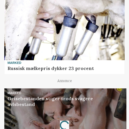
MARKED
Russisk mælkepris dykker 23 procent
Annonce
MARKED
Grisebestanden stiger trods svagere
avlsbestand
Annonce
Loading...