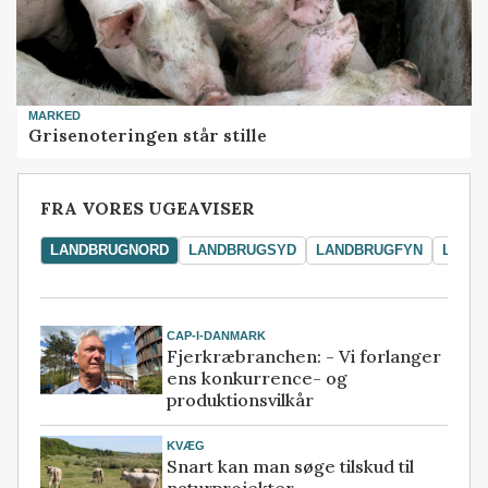
MARKED
Grisenoteringen står stille
FRA VORES UGEAVISER
LANDBRUGNORD
LANDBRUGSYD
LANDBRUGFYN
LAND
CAP-I-DANMARK
Fjerkræbranchen: - Vi forlanger
ens konkurrence- og
produktionsvilkår
KVÆG
Snart kan man søge tilskud til
naturprojekter