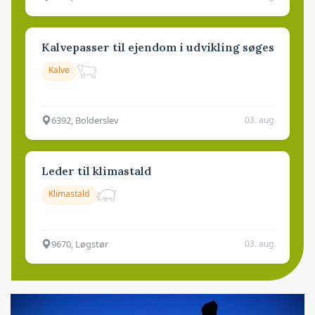
Kalvepasser til ejendom i udvikling søges
Kalve
6392, Bolderslev
03. aug.
Leder til klimastald
Klimastald
9670, Løgstør
03. aug.