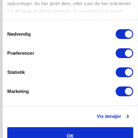
oplysninger, du har givet dem, eller som de har indsamlet
fra din brug af deres tjenester. Du samtykker til vores
cookies, hvis du fortsætter med at anvende vores
hjemmeside.
Samtykkevalg
Nødvendig
Præferencer
ULVE
Bekræftet: Sætter droner ind mod problemulv
Statistik
Marketing
Vis detaljer
OK