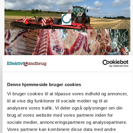
Loading...
Annonce
Denne hjemmeside bruger cookies
Vi bruger cookies til at tilpasse vores indhold og annoncer,
til at vise dig funktioner til sociale medier og til at
MARKED
Uændret notering: Spæde lyspunkter i fortsat
analysere vores trafik. Vi deler også oplysninger om din
presset marked for oksekød
brug af vores website med vores partnere inden for
sociale medier, annonceringspartnere og analysepartnere.
Vores partnere kan kombinere disse data med andre