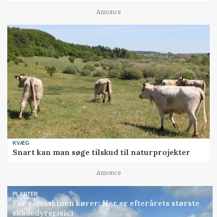
Annonce
KVÆG
Snart kan man søge tilskud til naturprojekter
Annonce
PLANTER
Før såmaskinen kører: Her er efterårets største
skadedyrsrisici