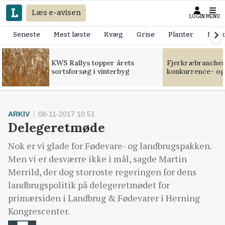
Læs e-avisen
LOGIN
MENU
Seneste
Mest læste
Kvæg
Grise
Planter
Mask
KWS Rallys topper årets
Fjerkræbranchen:
sortsforsøg i vinterbyg
konkurrence- og
ARKIV
08-11-2017 10:51
Delegeretmøde
Nok er vi glade for Fødevare- og landbrugspakken.
Men vi er desværre ikke i mål, sagde Martin
Merrild, der dog storroste regeringen for dens
landbrugspolitik på delegeretmødet for
primærsiden i Landbrug & Fødevarer i Herning
Kongrescenter.