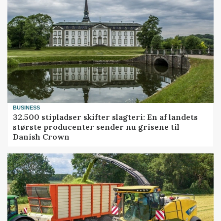
BUSINESS
32.500 stipladser skifter slagteri: En af landets
største producenter sender nu grisene til
Danish Crown