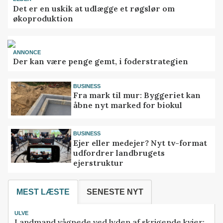
Det er en uskik at udlægge et røgslør om
økoproduktion
ANNONCE
Der kan være penge gemt, i foderstrategien
BUSINESS
Fra mark til mur: Byggeriet kan
åbne nyt marked for biokul
BUSINESS
Ejer eller medejer? Nyt tv-format
udfordrer landbrugets
ejerstruktur
MEST LÆSTE
SENESTE NYT
ULVE
Landmand vågnede ved lyden af skrigende kvier: