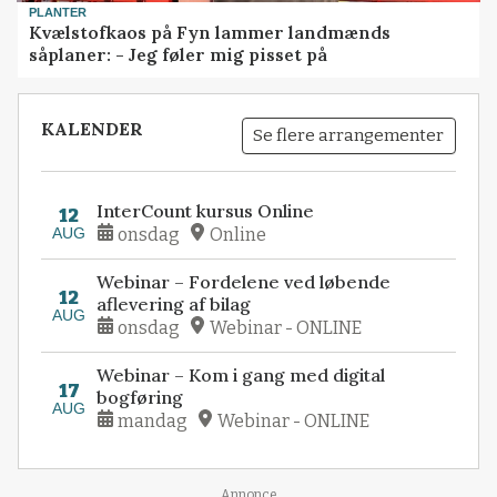
PLANTER
Kvælstofkaos på Fyn lammer landmænds
såplaner: - Jeg føler mig pisset på
KALENDER
Se flere arrangementer
InterCount kursus Online
12
AUG
onsdag
Online
Webinar – Fordelene ved løbende
12
aflevering af bilag
AUG
onsdag
Webinar - ONLINE
Webinar – Kom i gang med digital
17
bogføring
AUG
mandag
Webinar - ONLINE
Annonce