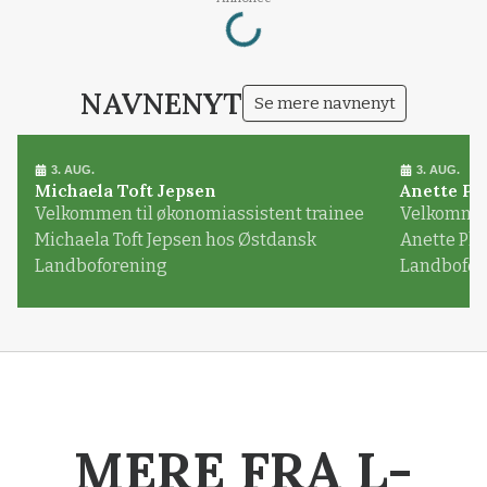
Loading...
NAVNENYT
Se mere navnenyt
3. AUG.
3. AUG.
Michaela Toft Jepsen
Anette Pl
Velkommen til økonomiassistent trainee
Velkommen 
Michaela Toft Jepsen hos Østdansk
Anette Pl
Landboforening
Landbofor
MERE FRA L-