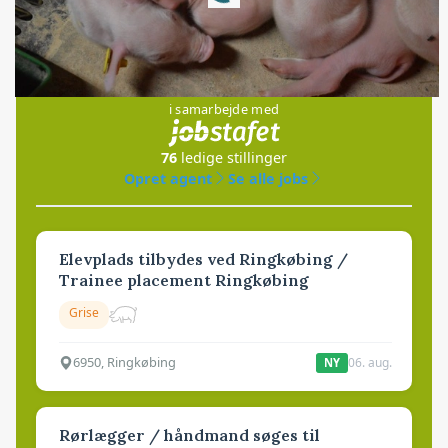
Jobs
i samarbejde med
76
ledige stillinger
Opret agent
Se alle jobs
Elevplads tilbydes ved Ringkøbing /
Trainee placement Ringkøbing
Grise
6950, Ringkøbing
06. aug.
NY
Rørlægger / håndmand søges til