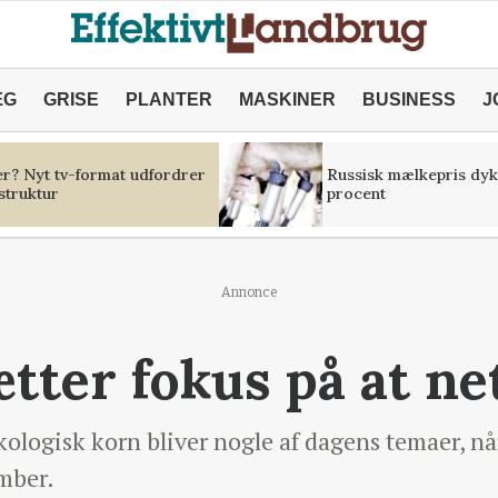
ÆG
GRISE
PLANTER
MASKINER
BUSINESS
J
er? Nyt tv-format udfordrer
Russisk mælkepris dyk
struktur
procent
Annonce
tter fokus på at n
ologisk korn bliver nogle af dagens temaer, nå
mber.