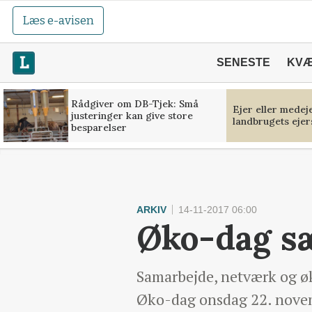
Læs e-avisen
SENESTE
KV
Rådgiver om DB-Tjek: Små
Ejer eller medej
justeringer kan give store
landbrugets ejer
besparelser
ARKIV
14-11-2017 06:00
Øko-dag sæ
Samarbejde, netværk og øk
Øko-dag onsdag 22. nove