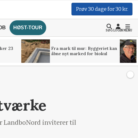
Prøv 30 dage for 30 kr.
OB
HØST-TOUR
SØG
LOGIN
MENU
ker 23
Fra mark til mur: Byggeriet kan
åbne nyt marked for biokul
etværke
r LandboNord inviterer til