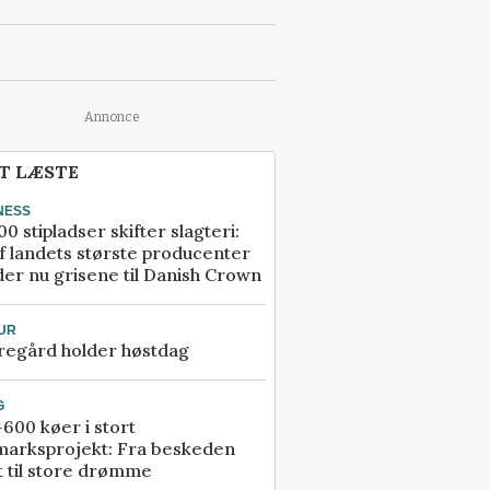
Annonce
T LÆSTE
NESS
00 stipladser skifter slagteri:
f landets største producenter
er nu grisene til Danish Crown
UR
regård holder høstdag
G
600 køer i stort
marksprojekt: Fra beskeden
t til store drømme