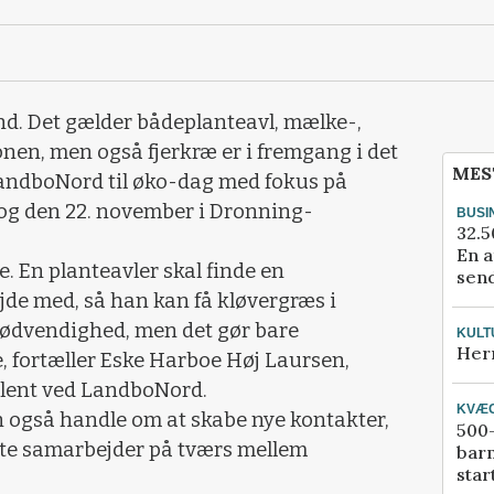
nd. Det gælder bådeplanteavl, mælke-,
nen, men også fjerkræ er i fremgang i det
MES
LandboNord til øko-dag med fokus på
og den 22. november i Dronning-
BUSI
32.5
En a
. En planteavler skal finde en
send
e med, så han kan få kløvergræs i
nødvendighed, men det gør bare
KULT
Her
fortæller Eske Harboe Høj Laursen,
ulent ved LandboNord.
KVÆ
en også handle om at skabe nye kontakter,
500-
te samarbejder på tværs mellem
bar
star