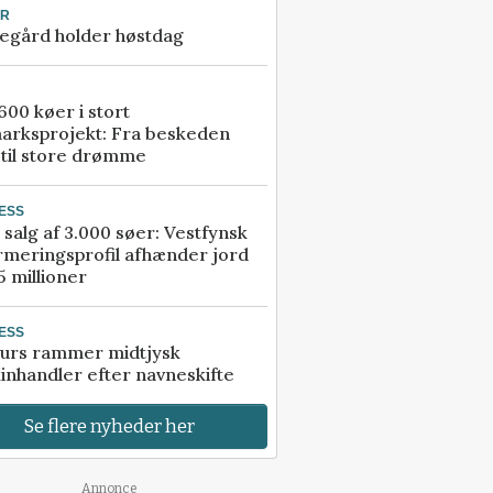
UR
egård holder høstdag
00 køer i stort
arksprojekt: Fra beskeden
 til store drømme
ESS
 salg af 3.000 søer: Vestfynsk
rmeringsprofil afhænder jord
5 millioner
ESS
urs rammer midtjysk
inhandler efter navneskifte
Se flere nyheder her
Annonce