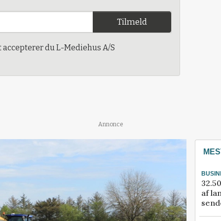
Tilmeld
t accepterer du L-Mediehus A/S
Annonce
MES
BUSIN
32.50
af la
sende