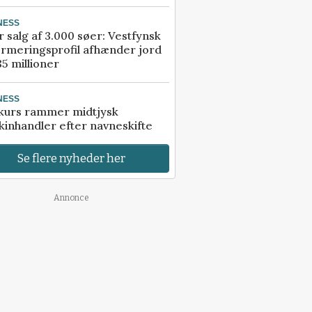
NESS
r salg af 3.000 søer: Vestfynsk
rmeringsprofil afhænder jord
85 millioner
NESS
kurs rammer midtjysk
inhandler efter navneskifte
Se flere nyheder her
Annonce