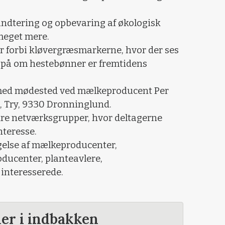
håndtering og opbevaring af økologisk
meget mere.
 forbi kløvergræsmarkerne, hvor der ses
 på om hestebønner er fremtidens
 med mødested ved mælkeproducent Per
, Try, 9330 Dronninglund.
dre netværksgrupper, hvor deltagerne
nteresse.
else af mælkeproducenter,
ducenter, planteavlere,
interesserede.
der i indbakken