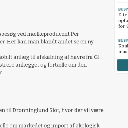
BUSI
Efte
opfo
for 
tsbesøg ved mælkeproducent Per
er. Her kan man blandt andet se en ny
BUSI
Kon
mask
obilt anlæg til afskalning af havre fra Gl.
strere anlægget og fortælle om den
.
en til Dronninglund Slot, hvor der vil være
tælle om markedet og import af økologisk