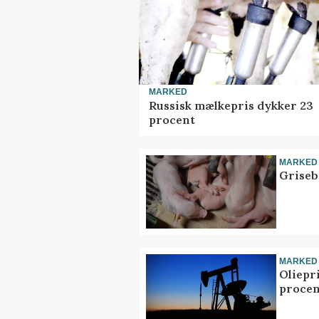
MARKED
Russisk mælkepris dykker 23
procent
MARKED
Griseb
MARKED
Oliepr
procen