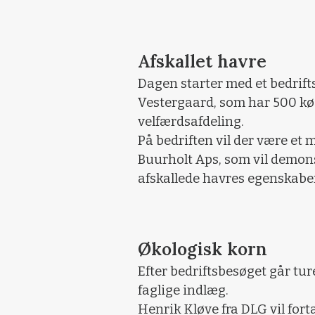
Afskallet havre
Dagen starter med et bedrif
Vestergaard, som har 500 kø
velfærdsafdeling.
På bedriften vil der være et m
Buurholt Aps, som vil demon
afskallede havres egenskaber
Økologisk korn
Efter bedriftsbesøget går tur
faglige indlæg.
Henrik Kløve fra DLG vil for