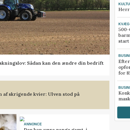
KULT
Herr
KVÆG
500-6
barm
start
BUSIN
Efter
skningslov: Sådan kan den ændre din bedrift
opfo
for 8
BUSIN
Konk
af skrigende kvier: Ulven stod på
mask
ANNONCE
Der kan være penge gemt, i