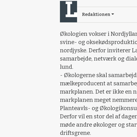
Redaktionen
Økologien vokser i Nordjylla
svine- og oksekødsproduktio
nordjyske. Derfor inviterer 
samarbejde, netværk og dial
lund.
- Økologerne skal samarbejde
mælkeproducent at samarbejd
markplanen. Det er ikke en 
markplanen meget nemmere, 
Planteavls- og Økologikons
Derfor vil en stor del af dag
møde andre økologer og star
driftsgrene.