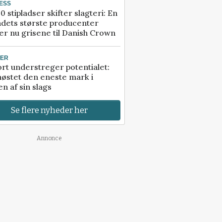
ESS
0 stipladser skifter slagteri: En
ndets største producenter
r nu grisene til Danish Crown
TER
rt understreger potentialet:
høstet den eneste mark i
n af sin slags
Se flere nyheder her
Annonce