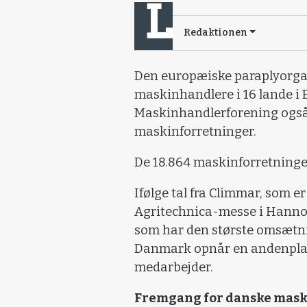
Redaktionen
Den europæiske paraplyorgan
maskinhandlere i 16 lande i
Maskinhandlerforening også
maskinforretninger.
De 18.864 maskinforretninge
Ifølge tal fra Climmar, som 
Agritechnica-messe i Hannov
som har den største omsætnin
Danmark opnår en andenplad
medarbejder.
Fremgang for danske mask