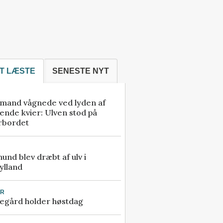
T LÆSTE
SENESTE NYT
mand vågnede ved lyden af
ende kvier: Ulven stod på
rbordet
 hund blev dræbt af ulv i
ylland
UR
egård holder høstdag