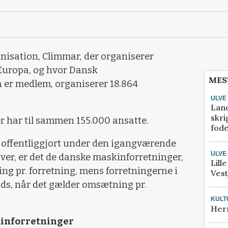
isation, Climmar, der organiserer
 Europa, og hvor Dansk
MES
 er medlem, organiserer 18.864
ULVE
Lan
skri
r har til sammen 155.000 ansatte.
fod
er offentliggjort under den igangværende
ULVE
er, er det de danske maskinforretninger,
Lill
g pr. forretning, mens forretningerne i
Vest
s, når det gælder omsætning pr.
KULT
Her
inforretninger