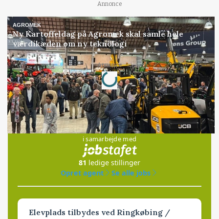
Annonce
AGROMEK
Ny Kartoffeldag på Agromek skal samle hele
værdikæden om ny teknologi
Loading...
Annonce
Jobs
i samarbejde med
81
ledige stillinger
Opret agent
Se alle jobs
Elevplads tilbydes ved Ringkøbing /