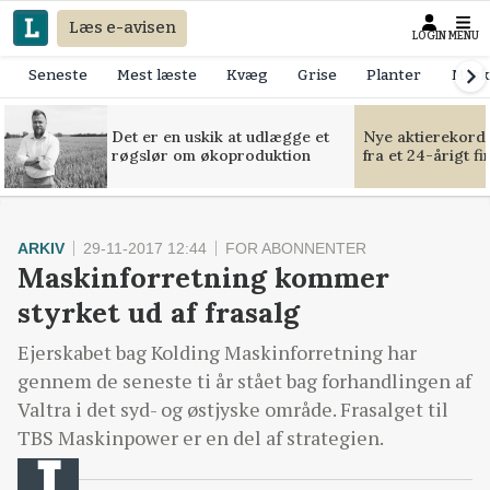
Læs e-avisen
LOGIN
MENU
Seneste
Mest læste
Kvæg
Grise
Planter
Mask
Det er en uskik at udlægge et
Nye aktierekorde
røgslør om økoproduktion
fra et 24-årigt f
ARKIV
29-11-2017 12:44
FOR ABONNENTER
Maskinforretning kommer
styrket ud af frasalg
Ejerskabet bag Kolding Maskinforretning har
gennem de seneste ti år stået bag forhandlingen af
Valtra i det syd- og østjyske område. Frasalget til
TBS Maskinpower er en del af strategien.