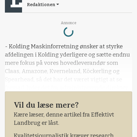
Redaktionen
Loading...
Annonce
- Kolding Maskinforretning ønsker at styrke
afdelingen i Kolding yderligere og sætte endnu
mere fokus på vores hovedleverandør som
Claas, Amazone, Kverneland, Köckerling og
Spearhead, så det har det været vigtigt at se
fremad, lyder det fra administrerende direktør
Henrik Thomsen i forbindelse med frasalget af
Vil du læse mere?
Valtec Kolding i Graven til TBS Maskinpower.
Kære læser, denne artikel fra Effektivt
Og Henrik Thomsen understreger, at frasalget
Landbrug er låst.
er en vigtig del af strategien for både Kolding
Maskinforretning og Valtec Kolding.
Kvalitetsjournalistik kræver research,