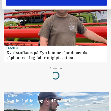
PLANTER
Kvælstofkaos på Fyn lammer landmænds
såplaner: - Jeg føler mig pisset på
Annonce
Loading...
POLITIK
Bønder holder vagt ved Rusland