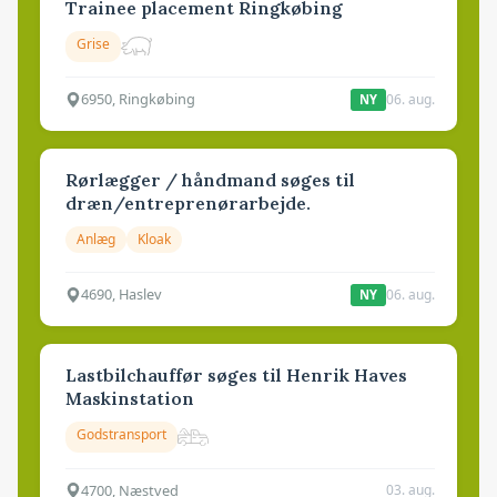
Trainee placement Ringkøbing
Grise
6950, Ringkøbing
06. aug.
NY
Rørlægger / håndmand søges til
dræn/entreprenørarbejde.
Anlæg
Kloak
4690, Haslev
06. aug.
NY
Lastbilchauffør søges til Henrik Haves
Maskinstation
Godstransport
4700, Næstved
03. aug.