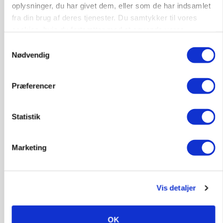
oplysninger, du har givet dem, eller som de har indsamlet
MARKED
Grisenoteringen står stille
fra din brug af deres tjenester. Du samtykker til vores
cookies, hvis du fortsætter med at anvende vores
hjemmeside.
Samtykkevalg
Nødvendig
Præferencer
Statistik
Marketing
BUSINESS
32.500 stipladser skifter slagteri: En af landets
største producenter sender nu grisene til
Danish Crown
Vis detaljer
OK