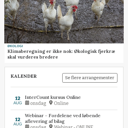
ØKOLOGI
Klimaberegning er ikke nok: Økologisk fjerkræ
skal vurderes bredere
KALENDER
Se flere arrangementer
InterCount kursus Online
12
AUG
onsdag
Online
Webinar – Fordelene ved løbende
12
aflevering af bilag
AUG
onsdag
Webinar - ONLINE