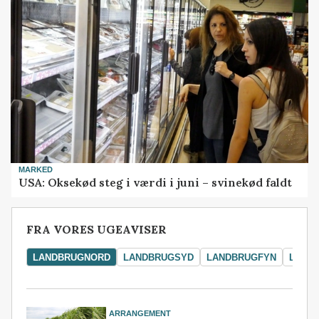
MARKED
USA: Oksekød steg i værdi i juni – svinekød faldt
FRA VORES UGEAVISER
LANDBRUGNORD
LANDBRUGSYD
LANDBRUGFYN
LAND
ARRANGEMENT