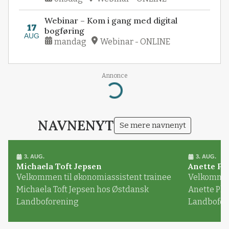
Webinar – Kom i gang med digital
17
bogføring
AUG
mandag
Webinar - ONLINE
Annonce
Loading...
NAVNENYT
Se mere navnenyt
3. AUG.
3. AUG.
Michaela Toft Jepsen
Anette Pl
Velkommen til økonomiassistent trainee
Velkommen 
Michaela Toft Jepsen hos Østdansk
Anette Pl
Landboforening
Landbofor