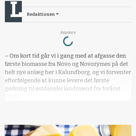
Redaktionen
Loading...
Annonce
– Om kort tid går vi i gang med at afgasse den
første biomasse fra Novo og Novozymes på det
helt nye anlæg her i Kalundborg, og vi forventer
efterfølgende at kunne levere det første
gødning til østdanske landmænd fra foråret
2018.
Det fortæller sælger og produktchef Anders
Schou, Bioman