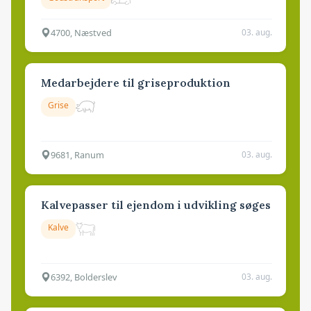
4700, Næstved
03. aug.
Medarbejdere til griseproduktion
Grise
9681, Ranum
03. aug.
Kalvepasser til ejendom i udvikling søges
Kalve
6392, Bolderslev
03. aug.