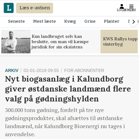
Læs e-avisen
LOGIN
MENU
Seneste
Mest læste
Kvæg
Grise
Planter
Mask
Kun landbruget selv kan
KWS Rallys toppe
beslutte, om man vil kæmpe
vinterbyg
juridisk for sin eksistens
ARKIV
02-01-2018 09:55
FOR ABONNENTER
Nyt biogasanlæg i Kalundborg
giver østdanske landmænd flere
valg på gødningshylden
300.000 tons gødning, fordelt på tre nye
gødningsprodukter, skal afsættes til østdanske
landmænd, når Kalundborg Bioenergi nu tages i
anvendelse.