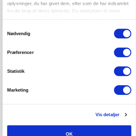
Folketinget behandler ny gødskningslov: Sådan
oplysninger, du har givet dem, eller som de har indsamlet
kan den ændre din bedrift fra 2027
fra din brug af deres tjenester. Du samtykker til vores
cookies, hvis du fortsætter med at anvende vores
hjemmeside.
Samtykkevalg
Nødvendig
Præferencer
Statistik
Marketing
KVÆG
Snart kan man søge tilskud til naturprojekter
Annonce
Vis detaljer
Loading...
OK