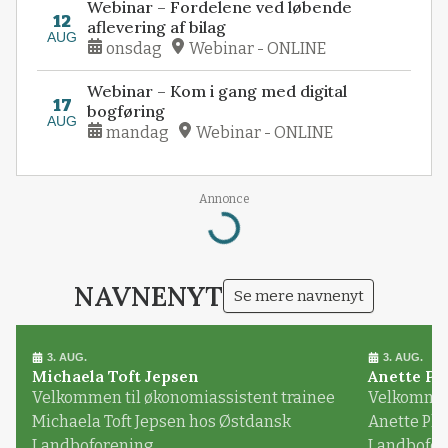
Webinar – Fordelene ved løbende
12
aflevering af bilag
AUG
onsdag
Webinar - ONLINE
Webinar – Kom i gang med digital
17
bogføring
AUG
mandag
Webinar - ONLINE
Annonce
Loading...
NAVNENYT
Se mere navnenyt
3. AUG.
3. AUG.
Michaela Toft Jepsen
Anette Pl
Velkommen til økonomiassistent trainee
Velkommen 
Michaela Toft Jepsen hos Østdansk
Anette Pl
Landboforening
Landbofor