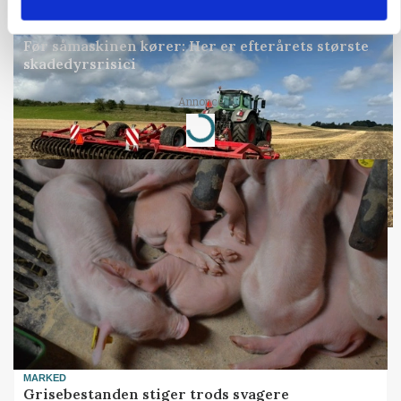
PLANTER
Før såmaskinen kører: Her er efterårets største
skadedyrsrisici
Annonce
Loading...
MARKED
Grisebestanden stiger trods svagere