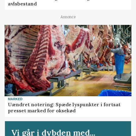
avlsbestand
Annonce
MARKED
Uændret notering: Spæde lyspunkter i fortsat
presset marked for oksekød
Vi går i dybden med...