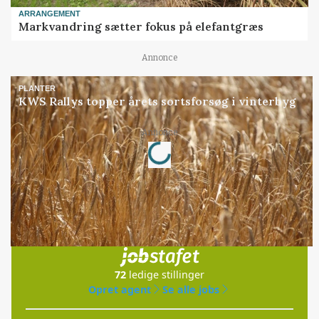
ARRANGEMENT
Markvandring sætter fokus på elefantgræs
Annonce
PLANTER
KWS Rallys topper årets sortsforsøg i vinterbyg
Loading...
Annonce
Jobs
i samarbejde med
72
ledige stillinger
Opret agent
Se alle jobs