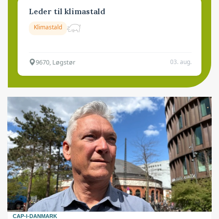
Leder til klimastald
Klimastald
9670, Løgstør
03. aug.
CAP-I-DANMARK