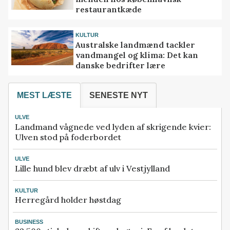
restaurantkæde
KULTUR
Australske landmænd tackler
vandmangel og klima: Det kan
danske bedrifter lære
MEST LÆSTE
SENESTE NYT
ULVE
Landmand vågnede ved lyden af skrigende kvier:
Ulven stod på foderbordet
ULVE
Lille hund blev dræbt af ulv i Vestjylland
KULTUR
Herregård holder høstdag
BUSINESS