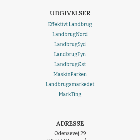
UDGIVELSER
Effektivt Landbrug
LandbrugNord
LandbrugSyd
LandbrugFyn
LandbrugØst
MaskinParken
Landbrugsmarkedet
MarkTing
ADRESSE
Odensevej 29