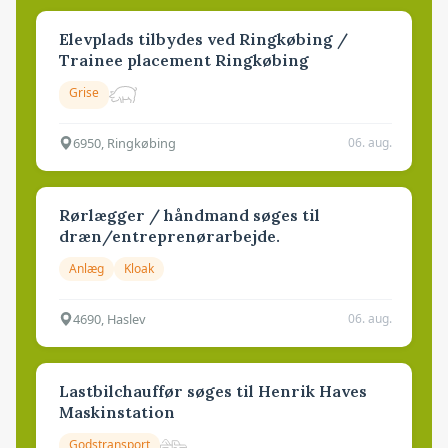
Elevplads tilbydes ved Ringkøbing /
Trainee placement Ringkøbing
Grise
6950, Ringkøbing
06. aug.
Rørlægger / håndmand søges til
dræn/entreprenørarbejde.
Anlæg
Kloak
4690, Haslev
06. aug.
Lastbilchauffør søges til Henrik Haves
Maskinstation
Godstransport