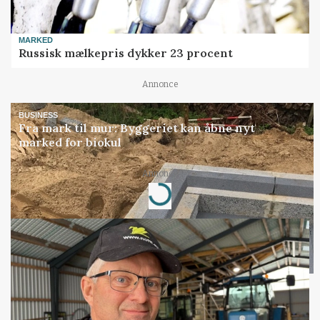
MARKED
Russisk mælkepris dykker 23 procent
Annonce
BUSINESS
Fra mark til mur: Byggeriet kan åbne nyt
marked for biokul
Annonce
Loading...