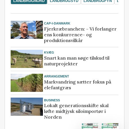
LANDBRUGNORD
LANDBRUGSYD
LANDBRUGFYN
LAND
CAP-I-DANMARK
Fjerkræbranchen: - Vi forlanger
ens konkurrence- og
produktionsvilkår
KVÆG
Snart kan man søge tilskud til
naturprojekter
ARRANGEMENT
Markvandring sætter fokus på
elefantgræs
BUSINESS
Lokalt generationsskifte skal
løfte midtjysk siloimportør i
Norden