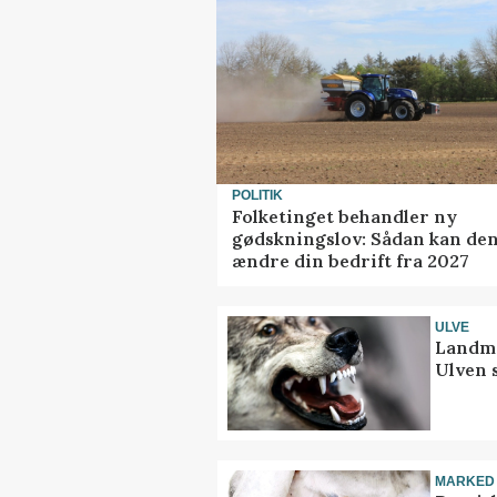
POLITIK
Folketinget behandler ny
gødskningslov: Sådan kan de
ændre din bedrift fra 2027
ULVE
Landma
Ulven 
MARKED