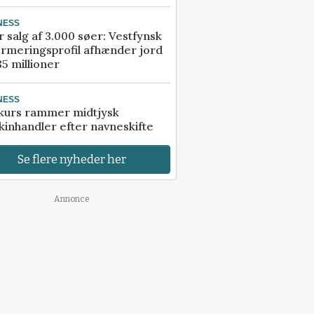
NESS
r salg af 3.000 søer: Vestfynsk
rmeringsprofil afhænder jord
85 millioner
NESS
kurs rammer midtjysk
inhandler efter navneskifte
Se flere nyheder her
Annonce