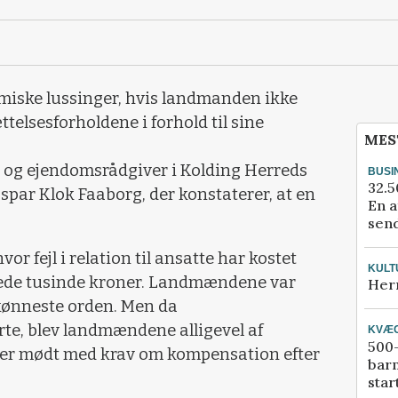
omiske lussinger, hvis landmanden ikke
telsesforholdene i forhold til sine
MES
st og ejendomsrådgiver i Kolding Herreds
BUSI
32.5
par Klok Faaborg, der konstaterer, at en
En a
send
vor fejl i relation til ansatte har kostet
KULT
rede tusinde kroner. Landmændene var
Her
 skønneste orden. Men da
te, blev landmændene alligevel af
KVÆ
500-
er mødt med krav om kompensation efter
bar
star