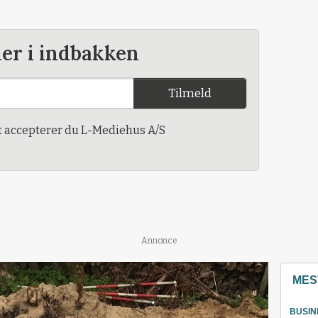
der i indbakken
Tilmeld
t accepterer du L-Mediehus A/S
Annonce
MES
BUSIN