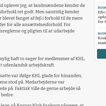
d oplever jeg, at landmændene kender de
BUSI
esforhold ret godt. Men samtidig kender
Efte
opfo
blevet fanget af fejl i forhold til de mere
for 
er for alle ansættelsesforhold. For
reglerne og pligten til at udarbejde
BUSI
Kon
mask
nylig haft to sager for medlemmer af KHL,
t udenlandsk arbejdskraft.
tte var ifølge KHL glade for hinanden,
ene stod på. Medarbejderne var
de på. Faktisk ville de gerne arbejde så
 bedre.
ve, så Kaspar Klok Faaborg påpeger, at