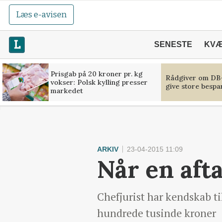
Læs e-avisen
SENESTE
KV
Prisgab på 20 kroner pr. kg
Rådgiver om DB-
vokser: Polsk kylling presser
give store bespa
markedet
ARKIV
23-04-2015 11:09
Når en afta
Chefjurist har kendskab til
hundrede tusinde kroner