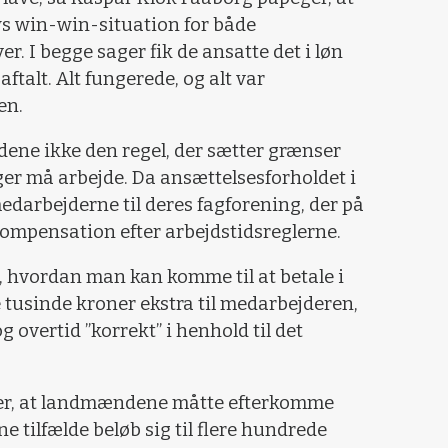
ys win-win-situation for både
. I begge sager fik de ansatte det i løn
ftalt. Alt fungerede, og alt var
en.
ne ikke den regel, der sætter grænser
ger må arbejde. Da ansættelsesforholdet i
edarbejderne til deres fagforening, der på
ompensation efter arbejdstidsreglerne.
k, hvordan man kan komme til at betale i
e tusinde kroner ekstra til medarbejderen,
g overtid ”korrekt” i henhold til det
rer, at landmændene måtte efterkomme
e tilfælde beløb sig til flere hundrede