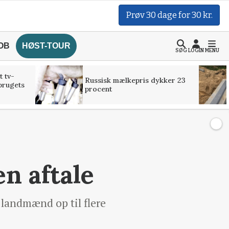
Prøv 30 dage for 30 kr.
OB
HØST-TOUR
SØG
LOGIN
MENU
t tv-
Russisk mælkepris dykker 23
brugets
procent
en aftale
t landmænd op til flere