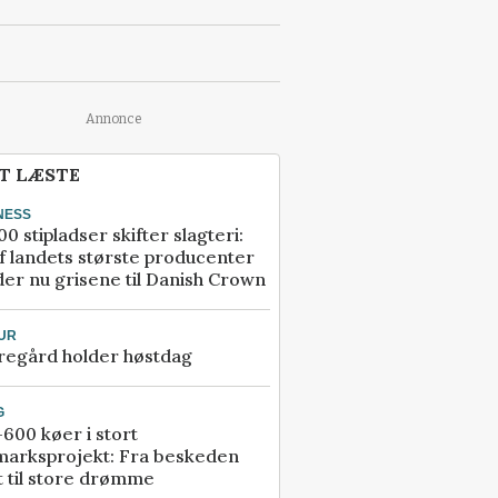
Annonce
T LÆSTE
NESS
00 stipladser skifter slagteri:
f landets største producenter
er nu grisene til Danish Crown
UR
regård holder høstdag
G
600 køer i stort
marksprojekt: Fra beskeden
t til store drømme