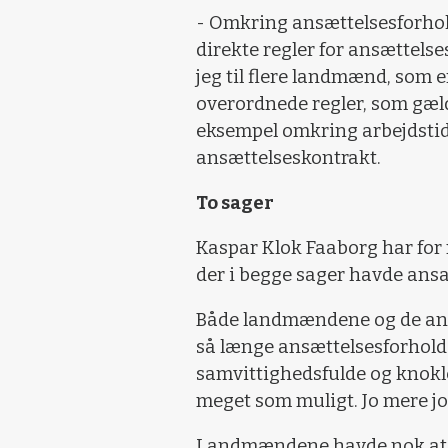
- Omkring ansættelsesforhol
direkte regler for ansættels
jeg til flere landmænd, som er 
overordnede regler, som gæld
eksempel omkring arbejdstids
ansættelseskontrakt.
To sager
Kaspar Klok Faaborg har for 
der i begge sager havde ansa
Både landmændene og de ansa
så længe ansættelsesforhold
samvittighedsfulde og knokle
meget som muligt. Jo mere jo
Landmændene havde nok at la