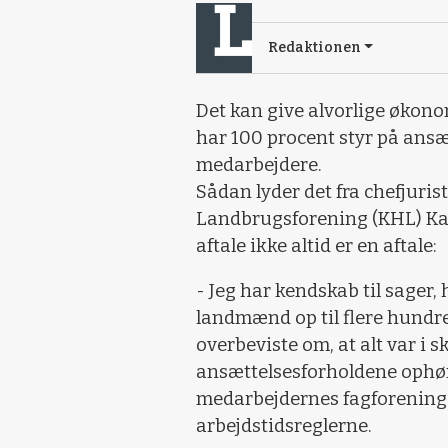
Redaktionen
Det kan give alvorlige økon
har 100 procent styr på ansæt
medarbejdere.
Sådan lyder det fra chefjuri
Landbrugsforening (KHL) Kas
aftale ikke altid er en aftale:
- Jeg har kendskab til sager, h
landmænd op til flere hund
overbeviste om, at alt var i
ansættelsesforholdene ophør
medarbejdernes fagforening
arbejdstidsreglerne.