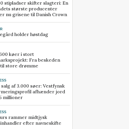
0 stipladser skifter slagteri: En
ndets største producenter
r nu grisene til Danish Crown
UR
egård holder høstdag
00 køer i stort
arksprojekt: Fra beskeden
 til store drømme
ESS
 salg af 3.000 søer: Vestfynsk
rmeringsprofil afhænder jord
5 millioner
ESS
urs rammer midtjysk
inhandler efter navneskifte