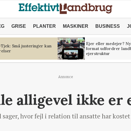
ÆG
GRISE
PLANTER
MASKINER
BUSINESS
J
Ejer eller medejer? Ny
Tjek: Små justeringer kan
format udfordrer land
relser
ejerstruktur
Annonce
le alligevel ikke er 
 sager, hvor fejl i relation til ansatte har koste