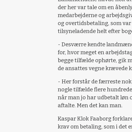
der her var tale om en åbenl
medarbejderne og arbejdsgiver
og overtidsbetaling, som var a
tilsyneladende helt efter bog
- Desværre kendte landmænde
for, hvor meget en arbejdsta
begge tilfælde ophørte, gik m
de ansattes vegne krævede k
- Her forstår de færreste no
nogle tilfælde flere hundred
når man jo har udbetalt løn o
aftalte. Men det kan man.
Kaspar Klok Faaborg forkla
krav om betaling, som i det en