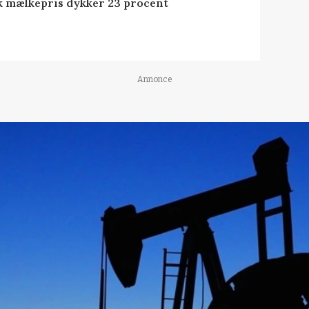
k mælkepris dykker 23 procent
Annonce