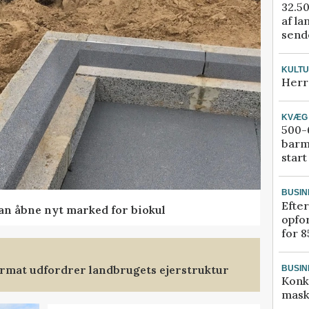
32.50
af la
sende
KULT
Herr
KVÆG
500-6
barm
start
BUSIN
Efter
kan åbne nyt marked for biokul
opfo
for 8
format udfordrer landbrugets ejerstruktur
BUSIN
Konk
mask