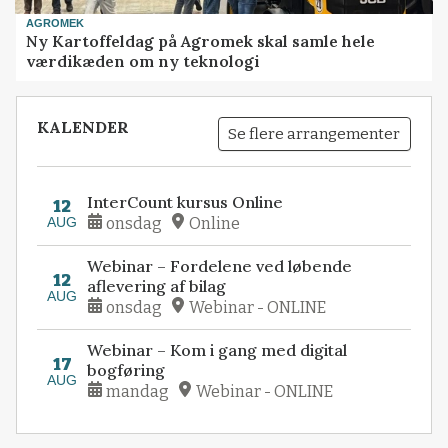
AGROMEK
Ny Kartoffeldag på Agromek skal samle hele
værdikæden om ny teknologi
KALENDER
Se flere arrangementer
InterCount kursus Online
12
AUG
onsdag
Online
Webinar – Fordelene ved løbende
12
aflevering af bilag
AUG
onsdag
Webinar - ONLINE
Webinar – Kom i gang med digital
17
bogføring
AUG
mandag
Webinar - ONLINE