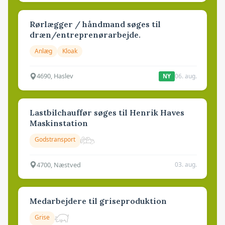
Rørlægger / håndmand søges til
dræn/entreprenørarbejde.
Anlæg
Kloak
4690, Haslev
06. aug.
NY
Lastbilchauffør søges til Henrik Haves
Maskinstation
Godstransport
4700, Næstved
03. aug.
Medarbejdere til griseproduktion
Grise