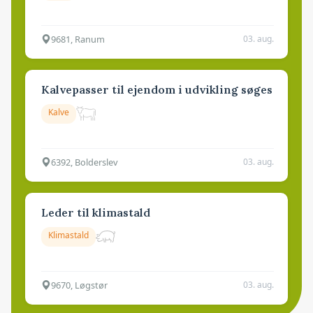
9681, Ranum
03. aug.
Kalvepasser til ejendom i udvikling søges
Kalve
6392, Bolderslev
03. aug.
Leder til klimastald
Klimastald
9670, Løgstør
03. aug.