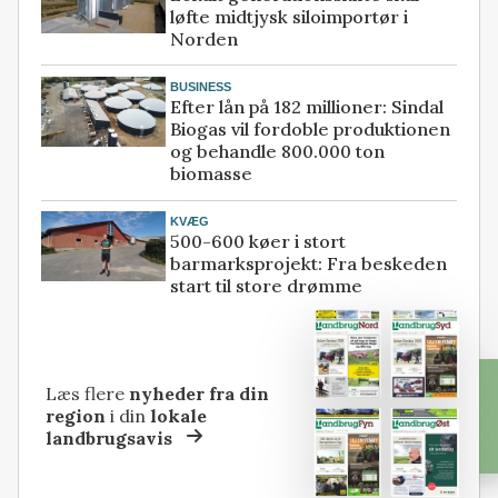
løfte midtjysk siloimportør i
Norden
BUSINESS
Efter lån på 182 millioner: Sindal
Biogas vil fordoble produktionen
og behandle 800.000 ton
biomasse
KVÆG
500-600 køer i stort
barmarksprojekt: Fra beskeden
start til store drømme
Læs flere
nyheder fra din
region
i din
lokale
landbrugsavis