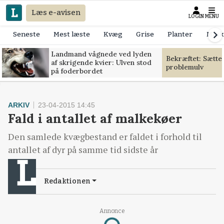
Læs e-avisen
LOGIN
MENU
Seneste
Mest læste
Kvæg
Grise
Planter
Mask
Landmand vågnede ved lyden
Bekræftet: Sætte
af skrigende kvier: Ulven stod
problemulv
på foderbordet
ARKIV
23-04-2015 14:45
Fald i antallet af malkekøer
Den samlede kvægbestand er faldet i forhold til
antallet af dyr på samme tid sidste år
Redaktionen
Annonce