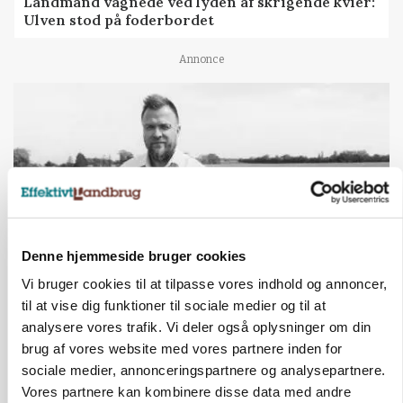
Landmand vågnede ved lyden af skrigende kvier:
Ulven stod på foderbordet
Annonce
Denne hjemmeside bruger cookies
Vi bruger cookies til at tilpasse vores indhold og annoncer,
LEDER
til at vise dig funktioner til sociale medier og til at
Det er en uskik at udlægge et røgslør om
analysere vores trafik. Vi deler også oplysninger om din
økoproduktion
brug af vores website med vores partnere inden for
sociale medier, annonceringspartnere og analysepartnere.
Annonce
Vores partnere kan kombinere disse data med andre