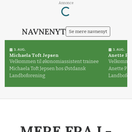
Loading...
Annonce
NAVNENYT
Se mere navnenyt
3. AUG.
3. AUG.
Michaela Toft Jepsen
Anette Pl
Velkommen til økonomiassistent trainee
Velkommen 
Michaela Toft Jepsen hos Østdansk
Anette Pl
Landboforening
Landbofor
MERE FRA L-