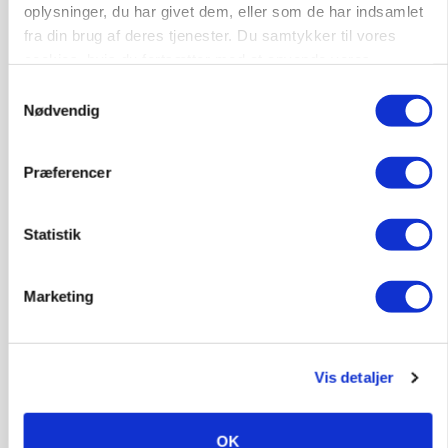
oplysninger, du har givet dem, eller som de har indsamlet
PLANTER
HØST-TOUR
18 montører står klar i høsten: Sådan holder PN
fra din brug af deres tjenester. Du samtykker til vores
Maskiner landmænd i gang
cookies, hvis du fortsætter med at anvende vores
Loading...
hjemmeside.
Samtykkevalg
Annonce
Nødvendig
Præferencer
Statistik
Marketing
Vis detaljer
MASKINER
Forserie til selvkørende skårlægger afprøves i år
OK