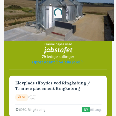
Annonce
Loading...
Jobs
i samarbejde med
79
ledige stillinger
Opret agent
Se alle jobs
Elevplads tilbydes ved Ringkøbing /
Trainee placement Ringkøbing
Grise
6950, Ringkøbing
06. aug.
NY