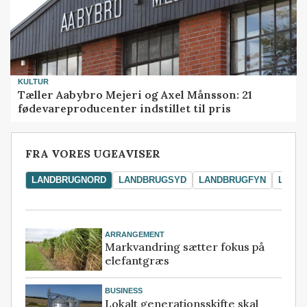
KULTUR
Tæller Aabybro Mejeri og Axel Månsson: 21
fødevareproducenter indstillet til pris
FRA VORES UGEAVISER
LANDBRUGNORD
LANDBRUGSYD
LANDBRUGFYN
LAND
ARRANGEMENT
Markvandring sætter fokus på
elefantgræs
BUSINESS
Lokalt generationsskifte skal