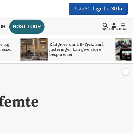
Prøv 30 dage for 30 kr.
OB
HØST-TOUR
SØG
LOGIN
MENU
r. kg
Rådgiver om DB-Tjek: Små
presser
justeringer kan give store
besparelser
 femte