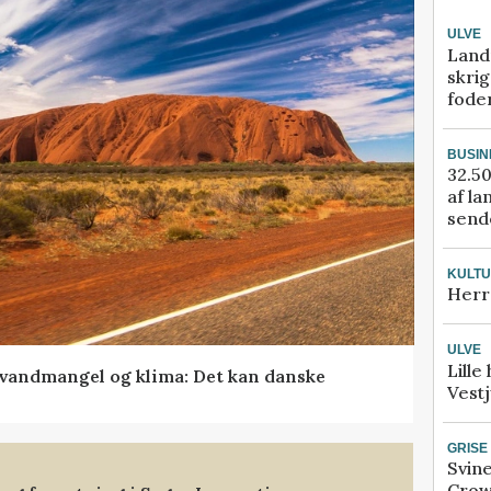
ULVE
Land
skrig
fode
BUSIN
32.50
af la
sende
KULT
Herr
ULVE
Lille
vandmangel og klima: Det kan danske
Vestj
GRISE
Svin
Crow