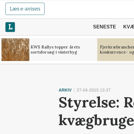
Læs e-avisen
SENESTE
KV
KWS Rallys topper årets
Fjerkræbranchen:
sortsforsøg i vinterbyg
konkurrence- og
ARKIV
27-04-2015 13:37
Styrelse: 
kvægbruge