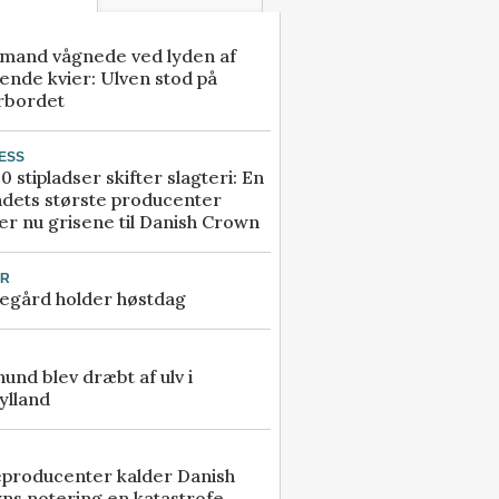
mand vågnede ved lyden af
ende kvier: Ulven stod på
rbordet
ESS
0 stipladser skifter slagteri: En
ndets største producenter
r nu grisene til Danish Crown
UR
egård holder høstdag
 hund blev dræbt af ulv i
ylland
eproducenter kalder Danish
ns notering en katastrofe