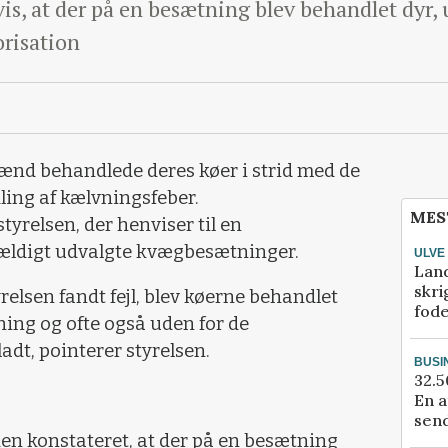
vis, at der på en besætning blev behandlet dyr
orisation
nd behandlede deres køer i strid med de
ling af kælvningsfeber.
MES
tyrelsen, der henviser til en
lfældigt udvalgte kvægbesætninger.
ULVE
Lan
skri
relsen fandt fejl, blev køerne behandlet
fod
ing og ofte også uden for de
lladt, pointerer styrelsen.
BUSI
32.5
En a
send
en konstateret, at der på en besætning