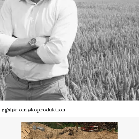
t røgslør om økoproduktion