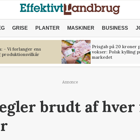
ÆG
GRISE
PLANTER
MASKINER
BUSINESS
J
Prisgab på 20 kroner p
 - Vi forlanger ens
vokser: Polsk kylling 
 produktionsvilkår
markedet
Annonce
Regler brudt af hver
r