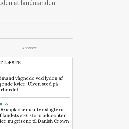
, uden at landmanden
Annonce
T LÆSTE
dmand vågnede ved lyden af
gende kvier: Ulven stod på
erbordet
NESS
00 stipladser skifter slagteri:
f landets største producenter
er nu grisene til Danish Crown