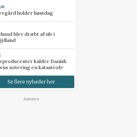
UR
regård holder høstdag
e hund blev dræbt af ulv i
jylland
E
eproducenter kalder Danish
ns notering en katastrofe
Se flere nyheder her
Annonce