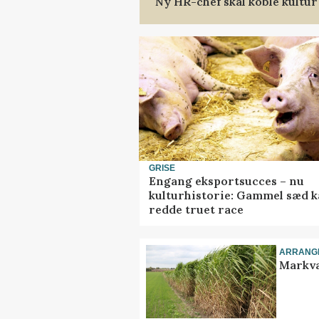
Ny HR-chef skal koble kultur
GRISE
Engang eksportsucces – nu
kulturhistorie: Gammel sæd 
redde truet race
ARRANG
Markva