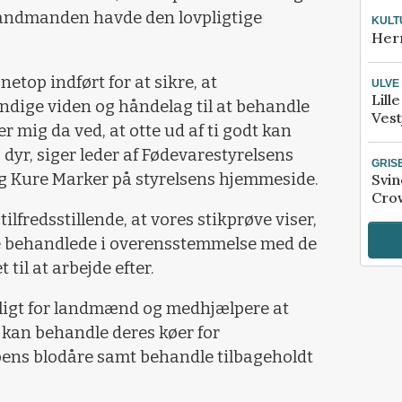
 landmanden havde den lovpligtige
KULT
Her
etop indført for at sikre, at
ULVE
Lill
ige viden og håndelag til at behandle
Vest
er mig da ved, at otte ud af ti godt kan
 dyr, siger leder af Fødevarestyrelsens
GRIS
g Kure Marker på styrelsens hjemmeside.
Svin
Crow
tilfredsstillende, at vores stikprøve viser,
e behandlede i overensstemmelse med de
 til at arbejde efter.
ligt for landmænd og medhjælpere at
v kan behandle deres køer for
oens blodåre samt behandle tilbageholdt