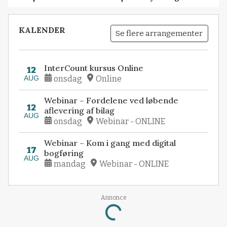
KALENDER
Se flere arrangementer
InterCount kursus Online
12
AUG
onsdag
Online
Webinar – Fordelene ved løbende
12
aflevering af bilag
AUG
onsdag
Webinar - ONLINE
Webinar – Kom i gang med digital
17
bogføring
AUG
mandag
Webinar - ONLINE
Loading...
Annonce