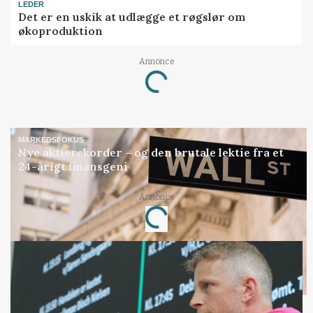
LEDER
Det er en uskik at udlægge et røgslør om
økoproduktion
Loading...
Annonce
MARKEDSFOKUS
Nye aktierekorder – og den brutale lektie fra et
24-årigt finansgeni
Loading...
Annonce