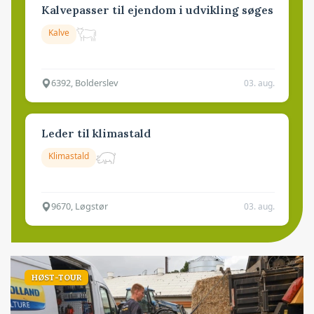
Kalvepasser til ejendom i udvikling søges
Kalve
6392, Bolderslev
03. aug.
Leder til klimastald
Klimastald
9670, Løgstør
03. aug.
HØST-TOUR