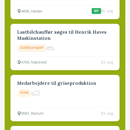
4690, Haslev
06. aug.
NY
Lastbilchauffør søges til Henrik Haves
Maskinstation
Godstransport
4700, Næstved
03. aug.
Medarbejdere til griseproduktion
Grise
9681, Ranum
03. aug.