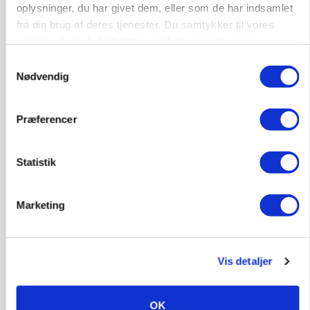
oplysninger, du har givet dem, eller som de har indsamlet
fra din brug af deres tjenester. Du samtykker til vores
cookies, hvis du fortsætter med at anvende vores
hjemmeside.
Samtykkevalg
Nødvendig
Præferencer
Statistik
MARKED
Marketing
Uændret notering: Spæde lyspunkter i fortsat
presset marked for oksekød
Vis detaljer
OK