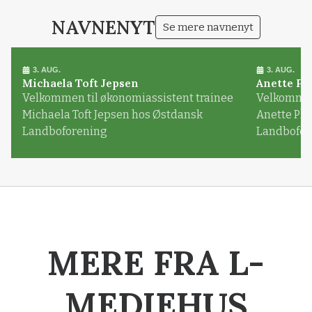
NAVNENYT
Se mere navnenyt
3. AUG.
3. AUG.
Michaela Toft Jepsen
Anette Pl
Velkommen til økonomiassistent trainee
Velkommen 
Michaela Toft Jepsen hos Østdansk
Anette Pl
Landboforening
Landbofor
MERE FRA L-
MEDIEHUS