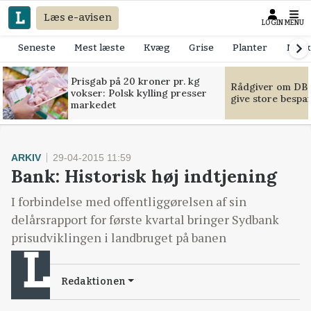
Læs e-avisen
LOGIN
MENU
Seneste
Mest læste
Kvæg
Grise
Planter
Mask
Prisgab på 20 kroner pr. kg
Rådgiver om DB-
vokser: Polsk kylling presser
give store bespa
markedet
ARKIV
29-04-2015 11:59
Bank: Historisk høj indtjening
I forbindelse med offentliggørelsen af sin
delårsrapport for første kvartal bringer Sydbank
prisudviklingen i landbruget på banen
Redaktionen