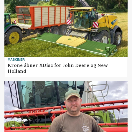
MASKINER
Krone åbner XDisc for John Deere og New
Holland