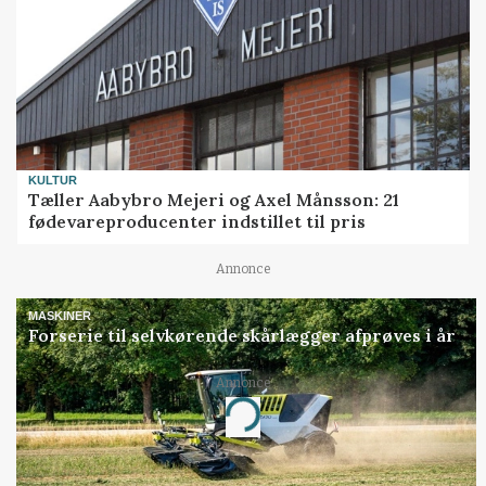
KULTUR
Tæller Aabybro Mejeri og Axel Månsson: 21
fødevareproducenter indstillet til pris
Annonce
MASKINER
Forserie til selvkørende skårlægger afprøves i år
Annonce
Loading...