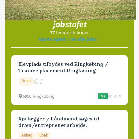
Jobs
i samarbejde med
77
ledige stillinger
Opret agent
Se alle jobs
Elevplads tilbydes ved Ringkøbing /
Trainee placement Ringkøbing
Grise
6950, Ringkøbing
06. aug.
NY
Rørlægger / håndmand søges til
dræn/entreprenørarbejde.
Anlæg
Kloak