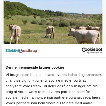
KVÆG
Snart kan man søge tilskud til naturprojekter
Denne hjemmeside bruger cookies
Annonce
Vi bruger cookies til at tilpasse vores indhold og annoncer,
til at vise dig funktioner til sociale medier og til at
PLANTER
analysere vores trafik. Vi deler også oplysninger om din
Før såmaskinen kører: Her er efterårets største
skadedyrsrisici
brug af vores website med vores partnere inden for
sociale medier, annonceringspartnere og analysepartnere.
Loading...
Annonce
Vores partnere kan kombinere disse data med andre