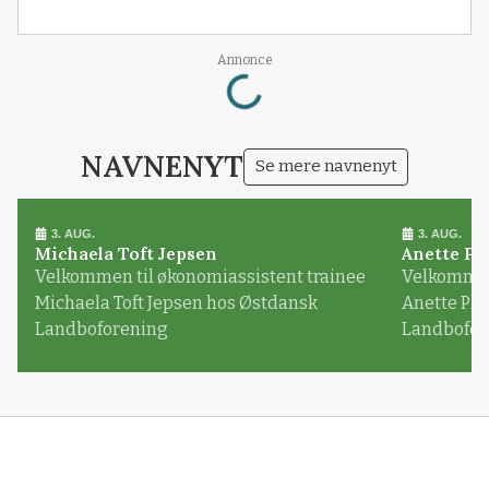
Loading...
Annonce
NAVNENYT
Se mere navnenyt
3. AUG.
3. AUG.
Michaela Toft Jepsen
Anette Pl
Velkommen til økonomiassistent trainee
Velkommen 
Michaela Toft Jepsen hos Østdansk
Anette Pl
Landboforening
Landbofor