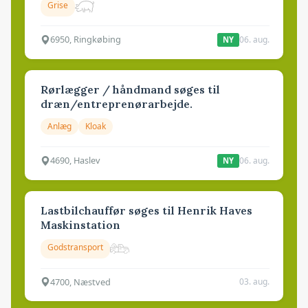
Grise
6950, Ringkøbing
06. aug.
NY
Rørlægger / håndmand søges til
dræn/entreprenørarbejde.
Anlæg
Kloak
4690, Haslev
06. aug.
NY
Lastbilchauffør søges til Henrik Haves
Maskinstation
Godstransport
4700, Næstved
03. aug.