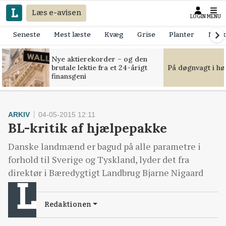
Læs e-avisen
LOGIN
MENU
Seneste
Mest læste
Kvæg
Grise
Planter
Mask
Nye aktierekorder – og den
brutale lektie fra et 24-årigt
På døgnvagt i hø
finansgeni
ARKIV
04-05-2015 12:11
BL-kritik af hjælpepakke
Danske landmænd er bagud på alle parametre i
forhold til Sverige og Tyskland, lyder det fra
direktør i Bæredygtigt Landbrug Bjarne Nigaard
Redaktionen