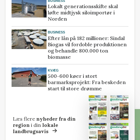
BUSINESS
Lokalt generationsskifte skal
løfte midtjysk siloimportør i
Norden
BUSINESS
Efter lån på 182 millioner: Sindal
Biogas vil fordoble produktionen
og behandle 800.000 ton
biomasse
KVÆG
500-600 køer i stort
barmarksprojekt: Fra beskeden
start til store drømme
Læs flere
nyheder fra din
region
i din
lokale
landbrugsavis