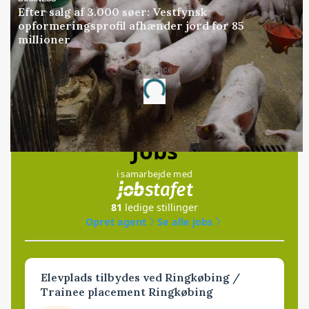
Efter salg af 3.000 søer: Vestfynsk
opformeringsprofil afhænder jord for 85
millioner
Annonce
Loading...
Jobs
i samarbejde med
81
ledige stillinger
Opret agent
Se alle jobs
Elevplads tilbydes ved Ringkøbing /
Trainee placement Ringkøbing