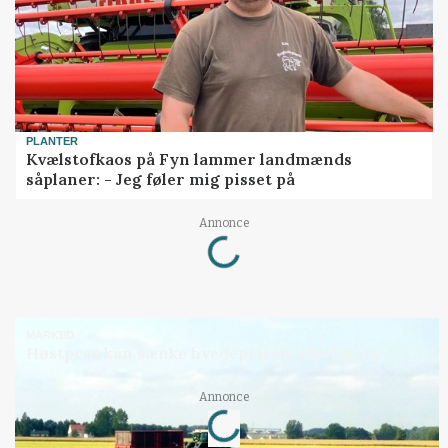
PLANTER
Kvælstofkaos på Fyn lammer landmænds
såplaner: - Jeg føler mig pisset på
Loading...
Annonce
MARKED
Høstpres kan sænke hvedeprisen yderligere
Loading...
Annonce