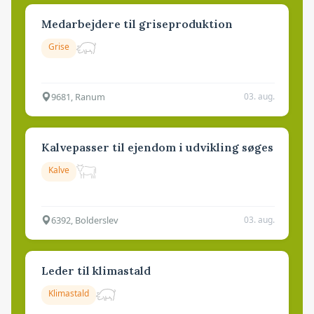
Medarbejdere til griseproduktion
Grise
9681, Ranum
03. aug.
Kalvepasser til ejendom i udvikling søges
Kalve
6392, Bolderslev
03. aug.
Leder til klimastald
Klimastald