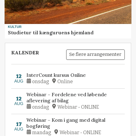
KULTUR
Studietur til kænguruens hjemland
KALENDER
Se flere arrangementer
InterCount kursus Online
12
AUG
onsdag
Online
Webinar – Fordelene ved løbende
12
aflevering af bilag
AUG
onsdag
Webinar - ONLINE
Webinar – Kom i gang med digital
17
bogføring
AUG
mandag
Webinar - ONLINE