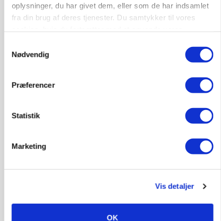
oplysninger, du har givet dem, eller som de har indsamlet
Annonce
fra din brug af deres tjenester. Du samtykker til vores
ARRANGEMENT
cookies, hvis du fortsætter med at anvende vores
Markvandring sætter fokus på elefantgræs
hjemmeside.
Samtykkevalg
Loading...
Nødvendig
Annonce
Præferencer
Statistik
Marketing
Vis detaljer
MARKED
OK
Grisenoteringen står stille