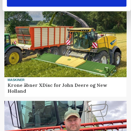
MASKINER
Krone åbner XDisc for John Deere og New
Holland