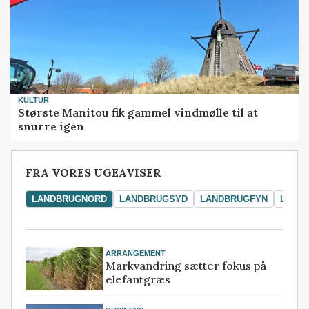
KULTUR
Største Manitou fik gammel vindmølle til at
snurre igen
FRA VORES UGEAVISER
LANDBRUGNORD
LANDBRUGSYD
LANDBRUGFYN
LAND
ARRANGEMENT
Markvandring sætter fokus på
elefantgræs