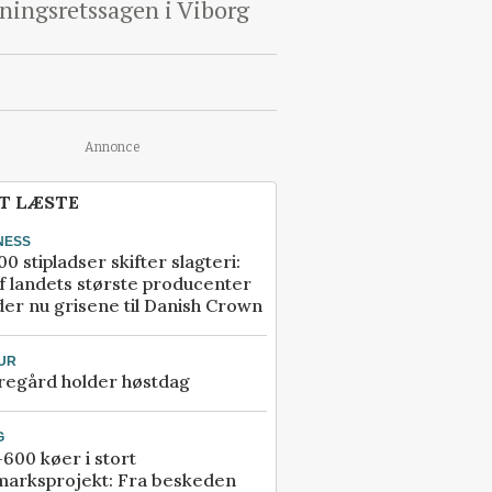
dningsretssagen i Viborg
Annonce
T LÆSTE
NESS
00 stipladser skifter slagteri:
f landets største producenter
er nu grisene til Danish Crown
UR
regård holder høstdag
G
600 køer i stort
marksprojekt: Fra beskeden