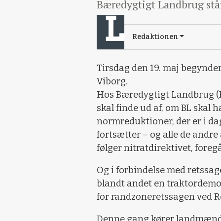
Bæredygtigt Landbrug står
Redaktionen
Tirsdag den 19. maj begynder
Viborg.
Hos Bæredygtigt Landbrug (B
skal finde ud af, om BL skal ha
normreduktioner, der er i dag
fortsætter – og alle de andr
følger nitratdirektivet, foregå
Og i forbindelse med retssage
blandt andet en traktordemo
for randzoneretssagen ved Re
Denne gang kører landmænd i