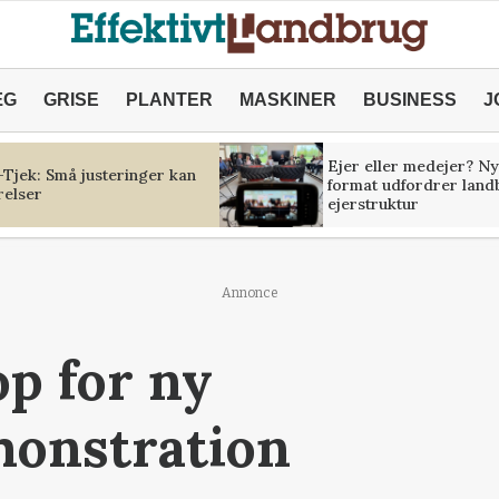
ÆG
GRISE
PLANTER
MASKINER
BUSINESS
J
Ejer eller medejer? Ny
Tjek: Små justeringer kan
format udfordrer land
relser
ejerstruktur
Annonce
op for ny
monstration