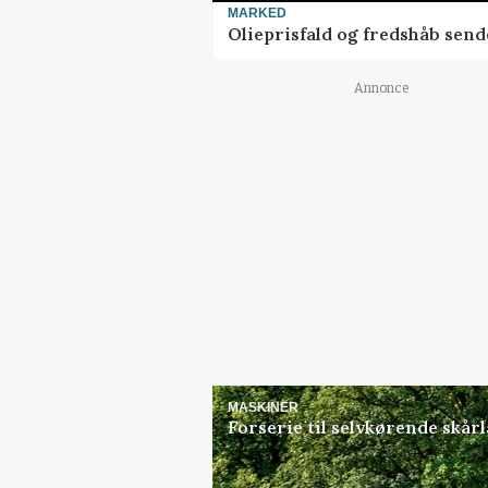
MARKED
Olieprisfald og fredshåb sen
Annonce
MASKINER
Forserie til selvkørende skår