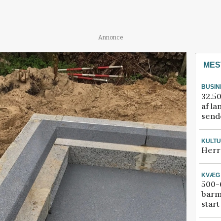
Annonce
MES
BUSIN
32.50
af la
sende
KULT
Herr
KVÆG
500-6
barm
start