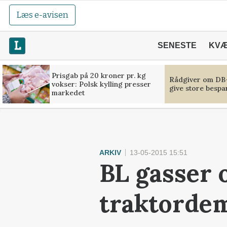
Læs e-avisen
SENESTE
KV
Prisgab på 20 kroner pr. kg
Rådgiver om DB-
vokser: Polsk kylling presser
give store bespa
markedet
ARKIV
13-05-2015 15:51
BL gasser 
traktorde