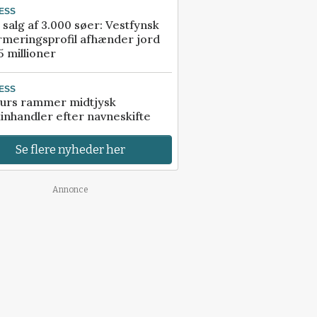
ESS
 salg af 3.000 søer: Vestfynsk
rmeringsprofil afhænder jord
5 millioner
ESS
urs rammer midtjysk
inhandler efter navneskifte
Se flere nyheder her
Annonce