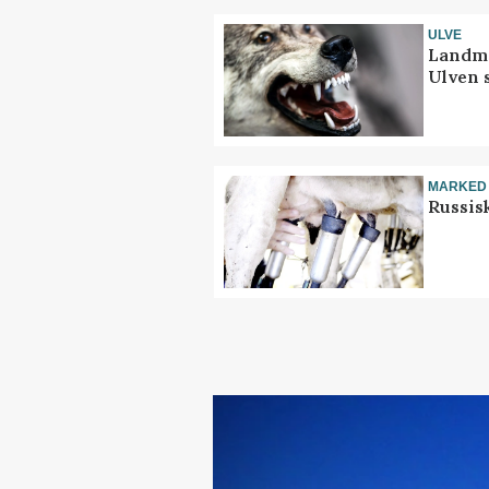
ULVE
Landma
Ulven 
MARKED
Russis