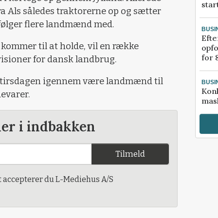
star
 Als således traktorerne op og sætter
følger flere landmænd med.
BUSI
Efte
kommer til at holde, vil en række
opfo
for 
visioner for dansk landbrug.
er tirsdagen igennem være landmænd til
BUSI
Kon
devarer.
mask
der i indbakken
Tilmeld
t accepterer du L-Mediehus A/S