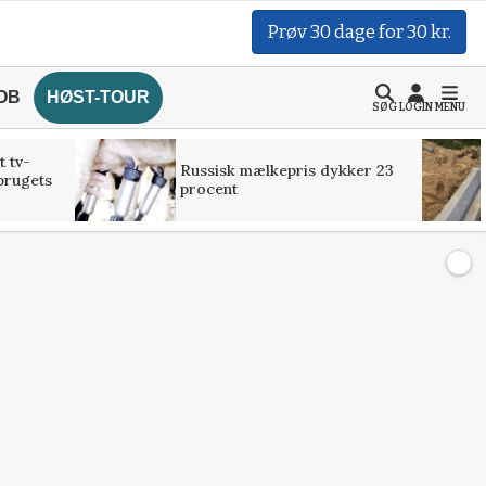
Prøv 30 dage for 30 kr.
OB
HØST-TOUR
SØG
LOGIN
MENU
t tv-
Russisk mælkepris dykker 23
brugets
procent