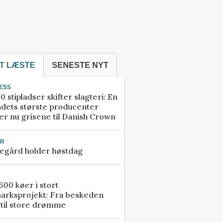
T LÆSTE
SENESTE NYT
ESS
0 stipladser skifter slagteri: En
ndets største producenter
r nu grisene til Danish Crown
UR
egård holder høstdag
00 køer i stort
arksprojekt: Fra beskeden
 til store drømme