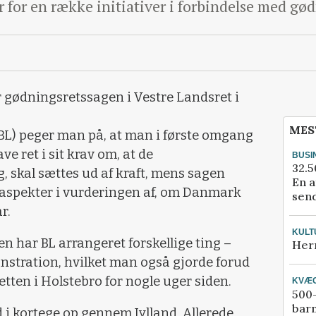
 for en række initiativer i forbindelse med gø
 gødningsretssagen i Vestre Landsret i
MES
L) peger man på, at man i første omgang
ve ret i sit krav om, at de
BUSI
32.5
, skal sættes ud af kraft, mens sagen
En a
e aspekter i vurderingen af, om Danmark
send
r.
KULT
n har BL arrangeret forskellige ting –
Her
nstration, hvilket man også gjorde forud
tten i Holstebro for nogle uger siden.
KVÆ
500-
bar
 kortege op gennem Jylland. Allerede