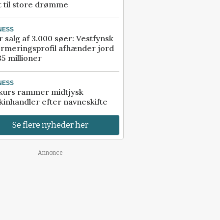
t til store drømme
NESS
r salg af 3.000 søer: Vestfynsk
rmeringsprofil afhænder jord
85 millioner
NESS
kurs rammer midtjysk
inhandler efter navneskifte
Se flere nyheder her
Annonce