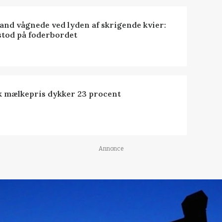
nd vågnede ved lyden af skrigende kvier:
stod på foderbordet
k mælkepris dykker 23 procent
Annonce