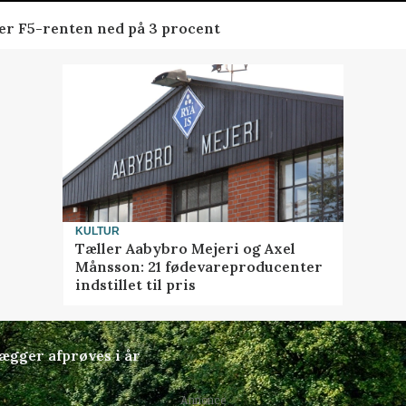
der F5-renten ned på 3 procent
KULTUR
Tæller Aabybro Mejeri og Axel
Månsson: 21 fødevareproducenter
indstillet til pris
lægger afprøves i år
Annonce