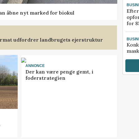
BUSIN
Efter
kan åbne nyt marked for biokul
opfo
for 8
format udfordrer landbrugets ejerstruktur
BUSIN
Konk
mask
ANNONCE
Der kan være penge gemt, i
foderstrategien
n