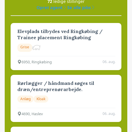
72
ledige stillinger
Opret agent
Se alle jobs
Elevplads tilbydes ved Ringkøbing /
Trainee placement Ringkøbing
Grise
6950, Ringkøbing
06. aug.
Rørlægger / håndmand søges til
dræn/entreprenørarbejde.
Anlæg
Kloak
4690, Haslev
06. aug.