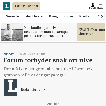
Læs e-avisen
LOGIN
MENU
Seneste
Mest læste
Kvæg
Grise
Planter
Mask
Kun landbruget selv kan
KWS Rallys toppe
beslutte, om man vil kæmpe
vinterbyg
juridisk for sin eksistens
ARKIV
15-05-2015 12:59
Forum forbyder snak om ulve
Der må ikke længere tales om ulve i Facebook-
gruppen ”Alle os der går på jagt”
Redaktionen
Annonce