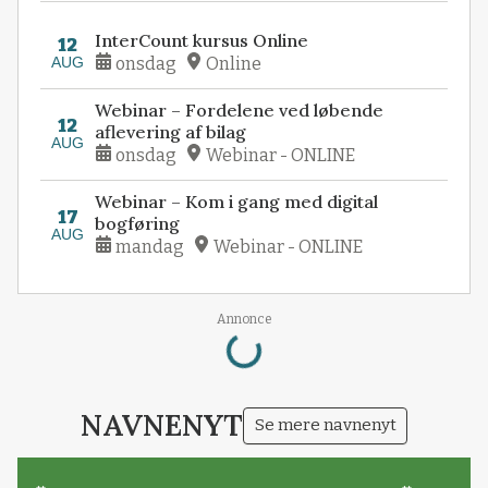
InterCount kursus Online
12
AUG
onsdag
Online
Webinar – Fordelene ved løbende
12
aflevering af bilag
AUG
onsdag
Webinar - ONLINE
Webinar – Kom i gang med digital
17
bogføring
AUG
mandag
Webinar - ONLINE
Annonce
Loading...
NAVNENYT
Se mere navnenyt