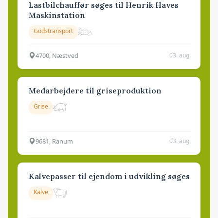
Lastbilchauffør søges til Henrik Haves
Maskinstation
Godstransport
4700, Næstved
03. aug.
Medarbejdere til griseproduktion
Grise
9681, Ranum
03. aug.
Kalvepasser til ejendom i udvikling søges
Kalve