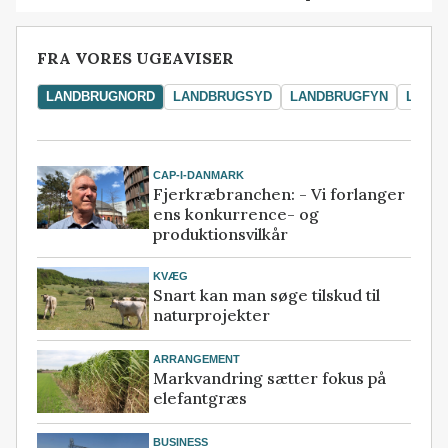
FRA VORES UGEAVISER
LANDBRUGNORD
LANDBRUGSYD
LANDBRUGFYN
LAND
CAP-I-DANMARK
Fjerkræbranchen: - Vi forlanger
ens konkurrence- og
produktionsvilkår
KVÆG
Snart kan man søge tilskud til
naturprojekter
ARRANGEMENT
Markvandring sætter fokus på
elefantgræs
BUSINESS