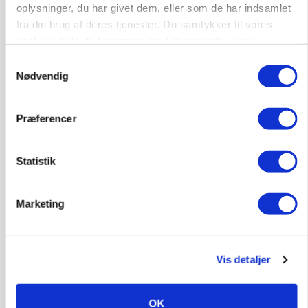
oplysninger, du har givet dem, eller som de har indsamlet
fra din brug af deres tjenester. Du samtykker til vores
cookies, hvis du fortsætter med at anvende vores
hjemmeside.
Samtykkevalg
Nødvendig
BUSINESS
Fra mark til mur: Byggeriet kan åbne nyt
Præferencer
marked for biokul
Statistik
Marketing
Vis detaljer
OK