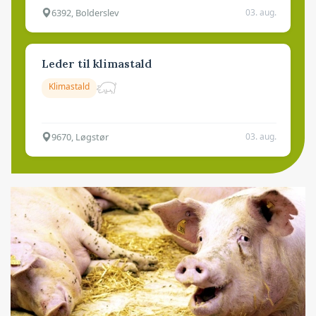
6392, Bolderslev
03. aug.
Leder til klimastald
Klimastald
9670, Løgstør
03. aug.