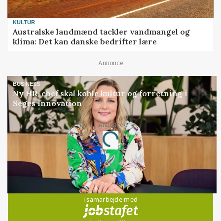
KULTUR
Australske landmænd tackler vandmangel og
klima: Det kan danske bedrifter lære
Annonce
BUSINESS
Ny HR-chef skal koble kultur og forretning i
Seges Innovation
Loading...
Annonce
Jobs
i samarbejde med