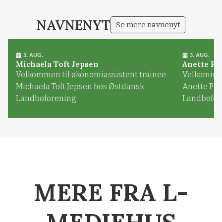
NAVNENYT
Se mere navnenyt
3. AUG.
3. AUG.
Michaela Toft Jepsen
Anette Pl
Velkommen til økonomiassistent trainee
Velkommen 
Michaela Toft Jepsen hos Østdansk
Anette Pl
Landboforening
Landbofor
MERE FRA L-