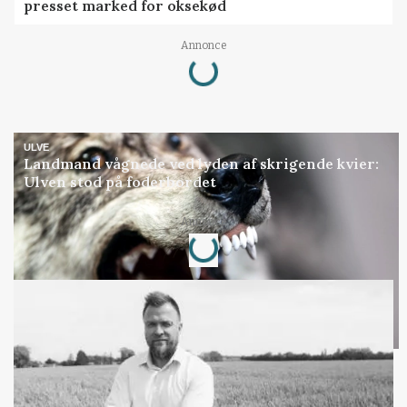
presset marked for oksekød
Annonce
Loading...
ULVE
Landmand vågnede ved lyden af skrigende kvier:
Ulven stod på foderbordet
Annonce
Loading...