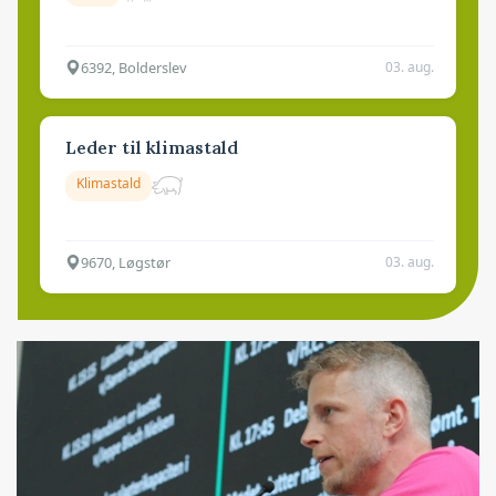
6392, Bolderslev
03. aug.
Leder til klimastald
Klimastald
9670, Løgstør
03. aug.