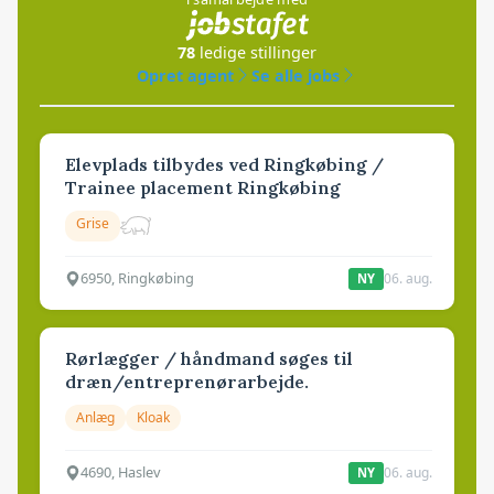
78
ledige stillinger
Opret agent
Se alle jobs
Elevplads tilbydes ved Ringkøbing /
Trainee placement Ringkøbing
Grise
6950, Ringkøbing
06. aug.
NY
Rørlægger / håndmand søges til
dræn/entreprenørarbejde.
Anlæg
Kloak
4690, Haslev
06. aug.
NY