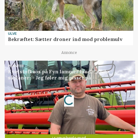
ULVE
Bekræftet: Sætter droner ind mod problemulv
Annonce
PLANTER
Kvælstofkaos på Fyn lammer landmænds
såplaner: - Jeg føler mig pisset på
Loading...
Annonce
Jobs
i samarbejde med