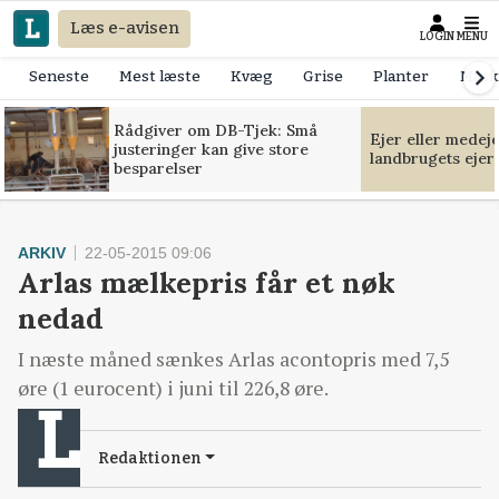
Læs e-avisen
LOGIN
MENU
Seneste
Mest læste
Kvæg
Grise
Planter
Mask
Rådgiver om DB-Tjek: Små
Ejer eller medej
justeringer kan give store
landbrugets ejer
besparelser
ARKIV
22-05-2015 09:06
Arlas mælkepris får et nøk
nedad
I næste måned sænkes Arlas acontopris med 7,5
øre (1 eurocent) i juni til 226,8 øre.
Redaktionen