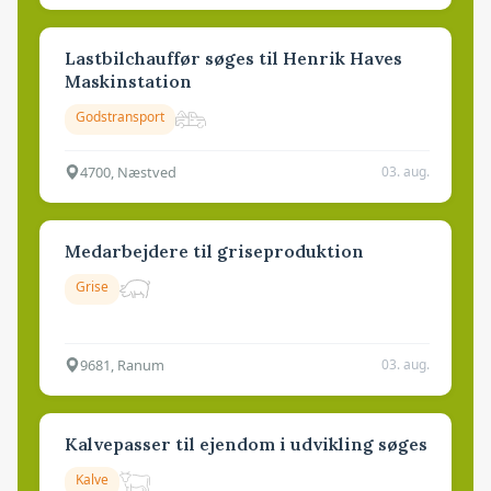
Lastbilchauffør søges til Henrik Haves
Maskinstation
Godstransport
4700, Næstved
03. aug.
Medarbejdere til griseproduktion
Grise
9681, Ranum
03. aug.
Kalvepasser til ejendom i udvikling søges
Kalve