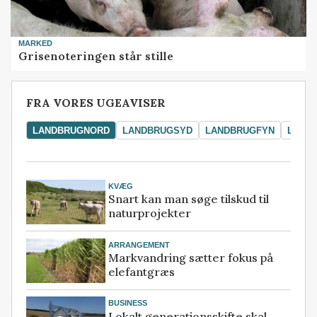
MARKED
Grisenoteringen står stille
FRA VORES UGEAVISER
LANDBRUGNORD
LANDBRUGSYD
LANDBRUGFYN
LAND
KVÆG
Snart kan man søge tilskud til
naturprojekter
ARRANGEMENT
Markvandring sætter fokus på
elefantgræs
BUSINESS
Lokalt generationsskifte skal