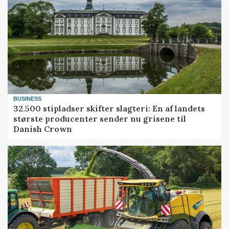
BUSINESS
32.500 stipladser skifter slagteri: En af landets
største producenter sender nu grisene til
Danish Crown