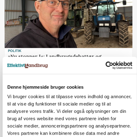
POLITIK
»Nu stopper I«: Landbrugsdebattør og
protestgruppe vil demonstrere mod ny
gødskningslov
Annonce
Denne hjemmeside bruger cookies
POLITIK
Vi bruger cookies til at tilpasse vores indhold og annoncer,
Folketinget behandler ny gødskningslov: Sådan
til at vise dig funktioner til sociale medier og til at
kan den ændre din bedrift fra 2027
analysere vores trafik. Vi deler også oplysninger om din
brug af vores website med vores partnere inden for
Annonce
Loading...
sociale medier, annonceringspartnere og analysepartnere.
Vores partnere kan kombinere disse data med andre