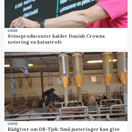
GRISE
Svineproducenter kalder Danish Crowns
notering en katastrofe
GRISE
Rådgiver om DB-Tjek: Små justeringer kan give