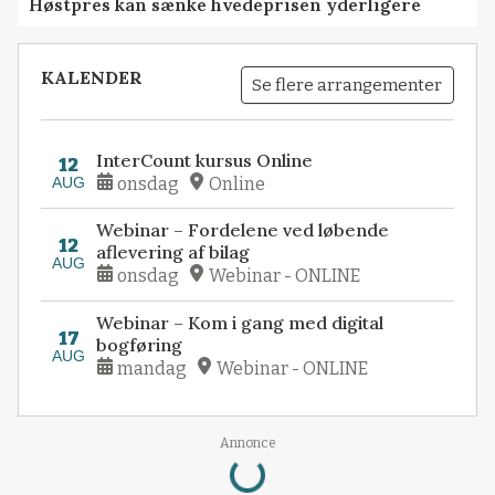
Høstpres kan sænke hvedeprisen yderligere
KALENDER
Se flere arrangementer
InterCount kursus Online
12
AUG
onsdag
Online
Webinar – Fordelene ved løbende
12
aflevering af bilag
AUG
onsdag
Webinar - ONLINE
Webinar – Kom i gang med digital
17
bogføring
AUG
mandag
Webinar - ONLINE
Annonce
Loading...