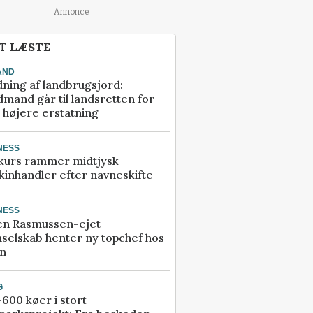
Annonce
T LÆSTE
AND
ning af landbrugsjord:
mand går til landsretten for
å højere erstatning
NESS
kurs rammer midtjysk
inhandler efter navneskifte
NESS
en Rasmussen-ejet
selskab henter ny topchef hos
an
G
600 køer i stort