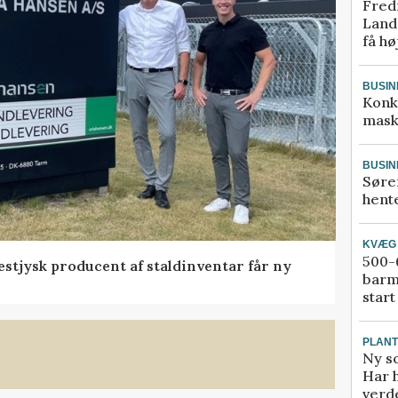
Fred
Landm
få hø
BUSIN
Konk
mask
BUSIN
Søre
hente
KVÆG
500-6
 vestjysk producent af staldinventar får ny
barm
start
PLAN
Ny so
Har 
verde