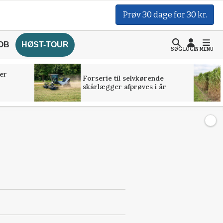
Prøv 30 dage for 30 kr.
OB
HØST-TOUR
SØG
LOGIN
MENU
er
Forserie til selvkørende
skårlægger afprøves i år