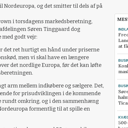
il Nordeuropa, og det smitter til dels af på
MES
Crown i torsdagens markedsberetning,
tafdelingen Søren Tinggaard dog
INDL
Fred
e med godt vejr:
Land
at f
er det ret hurtigt en hånd under priserne
onskød, men vi skal have en længere
BUSI
over det nordlige Europa, før det kan løfte
Kon
mask
sberetningen.
 lagt arm mellem indkøbere og sælgere. Det,
BUSI
Sør
ørende for prisudviklingen i de kommende
halm
ene rundt omkring, og i den sammenhæng
Tic
ordeuropa formentlig til at spille en
KVÆ
500-