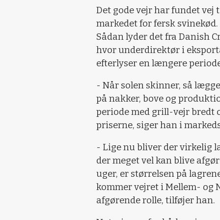
Det gode vejr har fundet vej t
markedet for fersk svinekød.
Sådan lyder det fra Danish 
hvor underdirektør i ekspor
efterlyser en længere period
- Når solen skinner, så lægg
på nakker, bove og produkti
periode med grill-vejr bredt 
priserne, siger han i marked
- Lige nu bliver der virkelig
der meget vel kan blive afg
uger, er størrelsen på lagr
kommer vejret i Mellem- og N
afgørende rolle, tilføjer han.