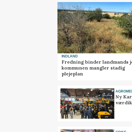
INDLAND
Fredning binder landmands j
kommunen mangler stadig
plejeplan
AGROME
Ny Kar
værdik