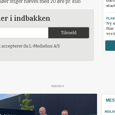
bar
øer stiger hæves med 20 øre pr. kilo.
star
der i indbakken
PLAN
Ny s
Har 
Tilmeld
verd
t accepterer du L-Mediehus A/S
Annonce
MES
INDLA