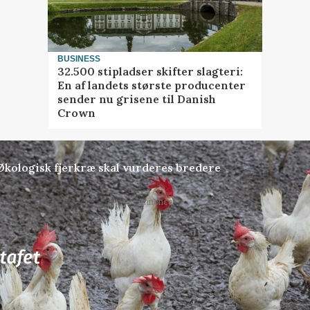
BUSINESS
32.500 stipladser skifter slagteri:
En af landets største producenter
sender nu grisene til Danish
Crown
Økologisk fjerkræ skal vurderes bredere
Annonce
81
ledige stillinger