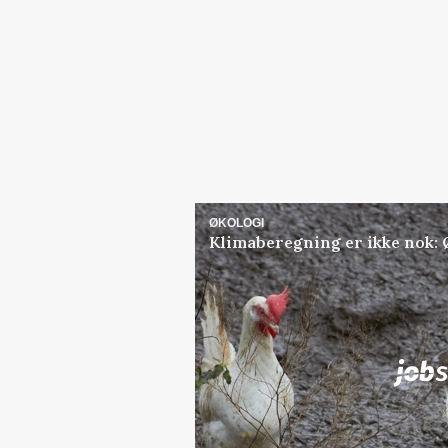
ØKOLOGI
Klimaberegning er ikke nok: 
Jobs
i samarbejde med