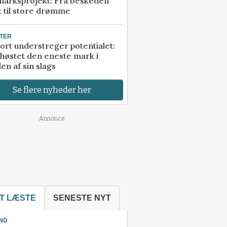
marksprojekt: Fra beskeden
t til store drømme
TER
ort understreger potentialet:
høstet den eneste mark i
en af sin slags
Se flere nyheder her
Annonce
T LÆSTE
SENESTE NYT
ND