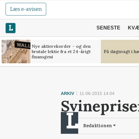
Læs e-avisen
SENESTE
KV
Nye aktierekorder – og den
brutale lektie fra et 24-årigt
På døgnvagt i hø
finansgeni
ARKIV
11-06-2015 14:04
Svineprise
Redaktionen