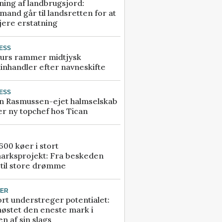
ning af landbrugsjord:
and går til landsretten for at
jere erstatning
ESS
urs rammer midtjysk
inhandler efter navneskifte
ESS
n Rasmussen-ejet halmselskab
r ny topchef hos Tican
00 køer i stort
arksprojekt: Fra beskeden
 til store drømme
TER
rt understreger potentialet:
høstet den eneste mark i
n af sin slags