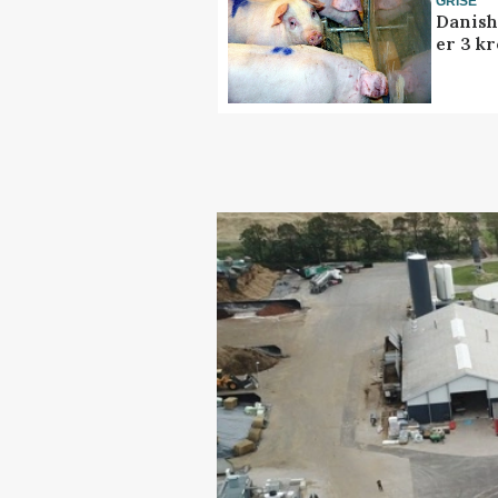
GRISE
Danish
er 3 kr