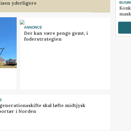
isen yderligere
BUSIN
Konk
mask
ANNONCE
Der kan være penge gemt, i
foderstrategien
S
generationsskifte skal løfte midtjysk
portør i Norden