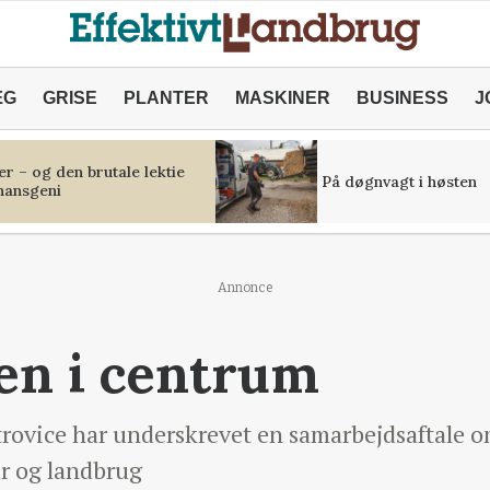
ÆG
GRISE
PLANTER
MASKINER
BUSINESS
J
r – og den brutale lektie
På døgnvagt i høsten
inansgeni
Annonce
n i centrum
vice har underskrevet en samarbejdsaftale om
ur og landbrug