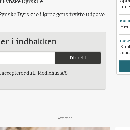
opfo
t Fynske Dyrskue.
for 
Fynske Dyrskue i lørdagens trykte udgave
KULT
Her
der i indbakken
BUSI
Kon
mask
Tilmeld
t accepterer du L-Mediehus A/S
Annonce