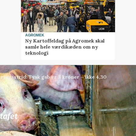
AGROMEK
Ny Kartoffeldag på Agromek skal
samle hele værdikæden om ny
teknologi
ringsstrid: Tysk gab er 3 kroner – ikke 4,30
Annonce
81
ledige stillinger