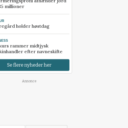
rmeringsprofil afhænder jord
85 millioner
UR
regård holder høstdag
NESS
kurs rammer midtjysk
inhandler efter navneskifte
Se flere nyheder her
Annonce