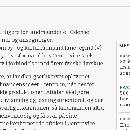
urtigere for landmændene i Odense
aner og ansøgninger.
MES
om by- og kulturrådmand Jane Jegind (V)
yrelsesformand hos Centrovice Niels
BUSI
32.5
 i forbindelse med årets fynske dyrskue.
En a
send
re, at landbrugserhvervet oplever et
dmandens ideer i centrum, når der for
KVÆ
ide produktionen. Aftalen skal gøre
500-
bar
iv, smidig og løsningsorienteret, og der
star
nsvarlig i kommunen, så landmanden altid
henvende sig og få svar på sine
BUSI
erne konfirmerede aftalen i Centrovice-
Efte