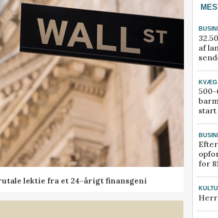
MES
BUSIN
32.50
af la
sende
KVÆG
500-6
barm
start
BUSIN
Efter
opfo
for 8
tale lektie fra et 24-årigt finansgeni
KULT
Herr