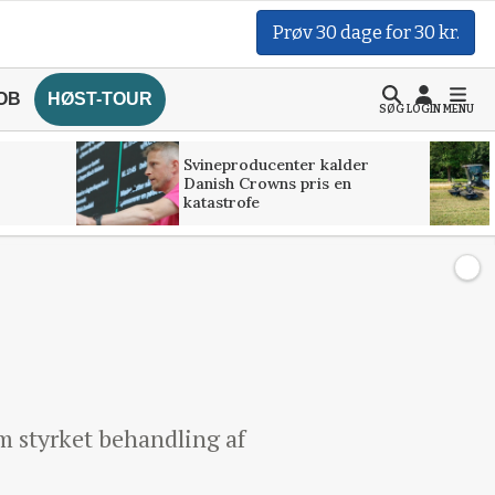
Prøv 30 dage for 30 kr.
OB
HØST-TOUR
SØG
LOGIN
MENU
Svineproducenter kalder
Danish Crowns pris en
katastrofe
 styrket behandling af