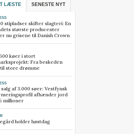
T LÆSTE
SENESTE NYT
ESS
0 stipladser skifter slagteri: En
ndets største producenter
r nu grisene til Danish Crown
00 køer i stort
arksprojekt: Fra beskeden
 til store drømme
ESS
 salg af 3.000 søer: Vestfynsk
rmeringsprofil afhænder jord
5 millioner
UR
egård holder høstdag