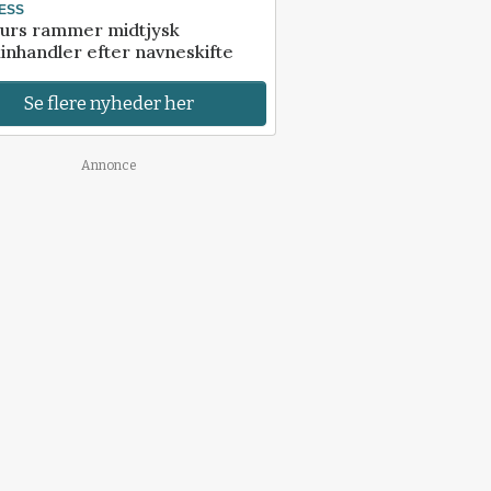
ESS
urs rammer midtjysk
inhandler efter navneskifte
Se flere nyheder her
Annonce