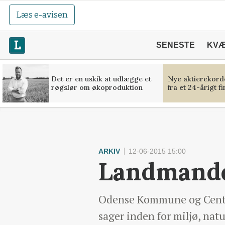
Læs e-avisen
SENESTE
KV
Det er en uskik at udlægge et
Nye aktierekorde
røgslør om økoproduktion
fra et 24-årigt f
ARKIV
12-06-2015 15:00
Landmande
Odense Kommune og Centro
sager inden for miljø, nat