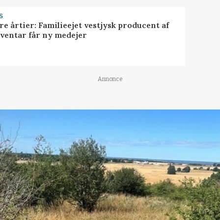
S
ire årtier: Familieejet vestjysk producent af
nventar får ny medejer
Annonce