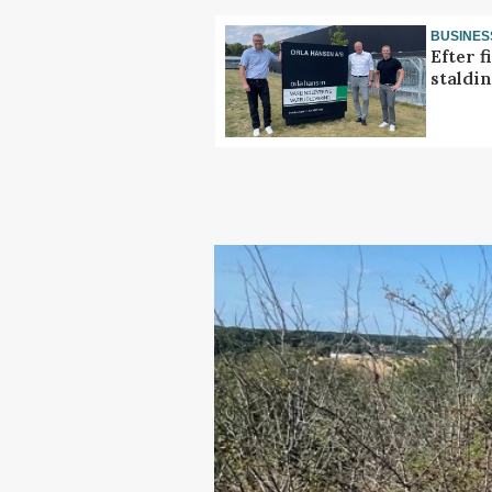
BUSINES
Efter f
staldi