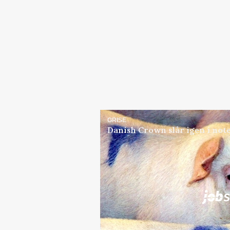
GRISE
Danish Crown slår igen i note
Jobs
i samarbejde med