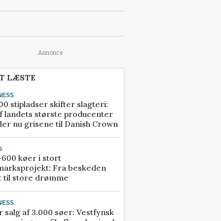
Annonce
T LÆSTE
NESS
00 stipladser skifter slagteri:
f landets største producenter
er nu grisene til Danish Crown
G
600 køer i stort
marksprojekt: Fra beskeden
t til store drømme
NESS
r salg af 3.000 søer: Vestfynsk