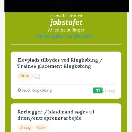
Jobs
i samarbejde med
77
ledige stillinger
Opret agent
Se alle jobs
Elevplads tilbydes ved Ringkøbing /
Trainee placement Ringkøbing
Grise
6950, Ringkøbing
06. aug.
NY
Rørlægger / håndmand søges til
dræn/entreprenørarbejde.
Anlæg
Kloak