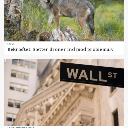
ULVE
Bekræftet: Sætter droner ind mod problemulv