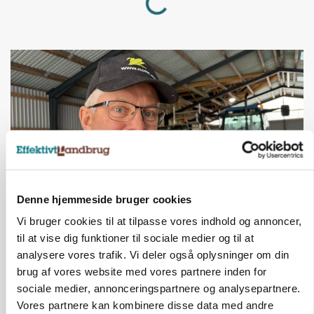
Denne hjemmeside bruger cookies
Vi bruger cookies til at tilpasse vores indhold og annoncer,
POLITIK
»Nu stopper I«: Landbrugsdebattør og
til at vise dig funktioner til sociale medier og til at
protestgruppe vil demonstrere mod ny
analysere vores trafik. Vi deler også oplysninger om din
gødskningslov
brug af vores website med vores partnere inden for
sociale medier, annonceringspartnere og analysepartnere.
Annonce
Vores partnere kan kombinere disse data med andre