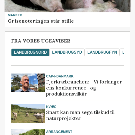
MARKED
Grisenoteringen står stille
FRA VORES UGEAVISER
LANDBRUGNORD
LANDBRUGSYD
LANDBRUGFYN
LAND
CAP-I-DANMARK
Fjerkræbranchen: - Vi forlanger
ens konkurrence- og
produktionsvilkår
KVÆG
Snart kan man søge tilskud til
naturprojekter
ARRANGEMENT