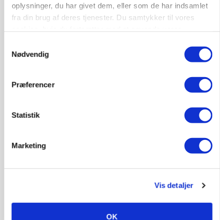
oplysninger, du har givet dem, eller som de har indsamlet
fra din brug af deres tjenester. Du samtykker til vores
cookies, hvis du fortsætter med at anvende vores
hjemmeside.
Samtykkevalg
Nødvendig
Præferencer
Statistik
KVÆG
Snart kan man søge tilskud til naturprojekter
Marketing
Annonce
PLANTER
Før såmaskinen kører: Her er efterårets største
Vis detaljer
skadedyrsrisici
Annonce
OK