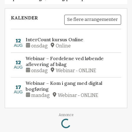
KALENDER
Se flere arrangementer
InterCount kursus Online
12
AUG
onsdag
Online
Webinar – Fordelene ved løbende
12
aflevering af bilag
AUG
onsdag
Webinar - ONLINE
Webinar – Kom i gang med digital
17
bogføring
AUG
mandag
Webinar - ONLINE
Annonce
Loading...