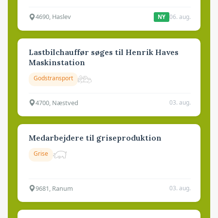
4690, Haslev
06. aug.
NY
Lastbilchauffør søges til Henrik Haves
Maskinstation
Godstransport
4700, Næstved
03. aug.
Medarbejdere til griseproduktion
Grise
9681, Ranum
03. aug.