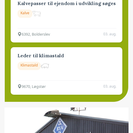
Kalvepasser til ejendom i udvikling søges
Kalve
6392, Bolderslev
03. aug.
Leder til klimastald
Klimastald
9670, Løgstør
03. aug.