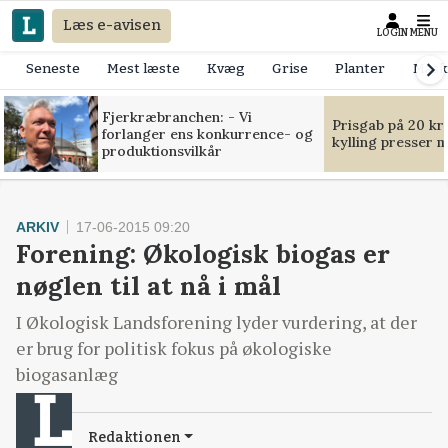
Læs e-avisen
LOGIN
MENU
Seneste
Mest læste
Kvæg
Grise
Planter
Mask
Fjerkræbranchen: - Vi
Prisgab på 20 kr
forlanger ens konkurrence- og
kylling presser 
produktionsvilkår
ARKIV
17-06-2015 09:20
Forening: Økologisk biogas er
nøglen til at nå i mål
I Økologisk Landsforening lyder vurdering, at der
er brug for politisk fokus på økologiske
biogasanlæg
Redaktionen