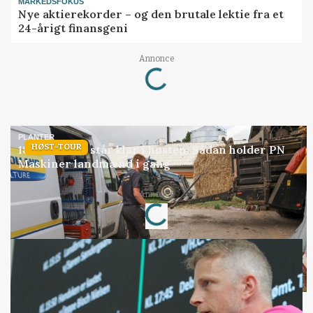
MARKEDSFOKUS
Nye aktierekorder – og den brutale lektie fra et
24-årigt finansgeni
Annonce
Loading...
PLANTER
HØST-TOUR
18 montører står klar i høsten: Sådan holder PN
Maskiner landmænd i gang
Annonce
Loading...