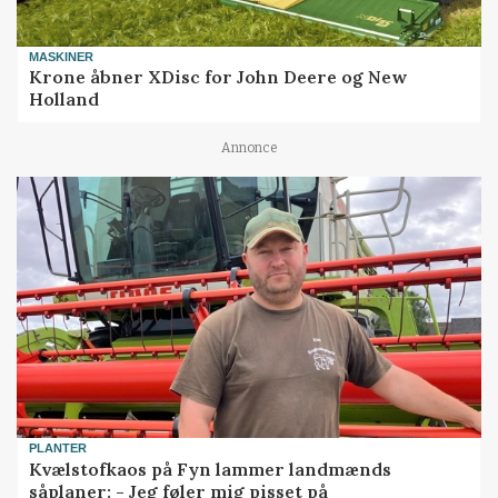
MASKINER
Krone åbner XDisc for John Deere og New
Holland
Annonce
PLANTER
Kvælstofkaos på Fyn lammer landmænds
såplaner: - Jeg føler mig pisset på