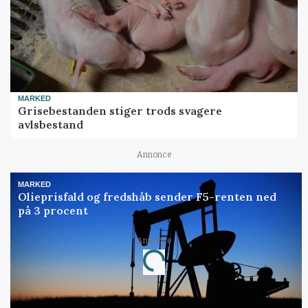
MARKED
Grisebestanden stiger trods svagere
avlsbestand
Annonce
MARKED
Olieprisfald og fredshåb sender F5-renten ned
på 3 procent
Annonce
Loading...