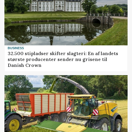
BUSINESS
32.500 stipladser skifter slagteri: En af landets
største producenter sender nu grisene til
Danish Crown