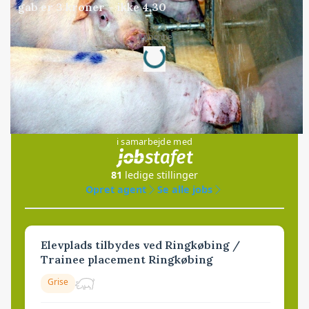
gab er 3 kroner – ikke 4,30
Annonce
Loading...
Jobs
i samarbejde med
81
ledige stillinger
Opret agent
Se alle jobs
Elevplads tilbydes ved Ringkøbing /
Trainee placement Ringkøbing
Grise