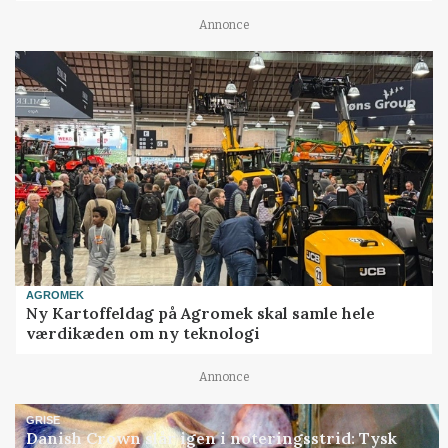
Annonce
AGROMEK
Ny Kartoffeldag på Agromek skal samle hele
værdikæden om ny teknologi
Annonce
GRISE
Danish Crown slår igen i noteringsstrid: Tysk