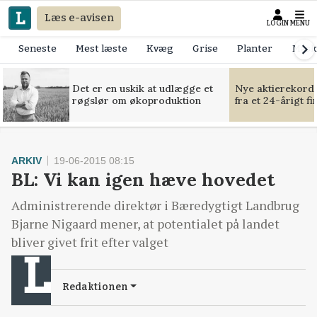
Læs e-avisen
LOGIN
MENU
Seneste
Mest læste
Kvæg
Grise
Planter
Mask
Det er en uskik at udlægge et
Nye aktierekorde
røgslør om økoproduktion
fra et 24-årigt f
ARKIV
19-06-2015 08:15
BL: Vi kan igen hæve hovedet
Administrerende direktør i Bæredygtigt Landbrug
Bjarne Nigaard mener, at potentialet på landet
bliver givet frit efter valget
Redaktionen