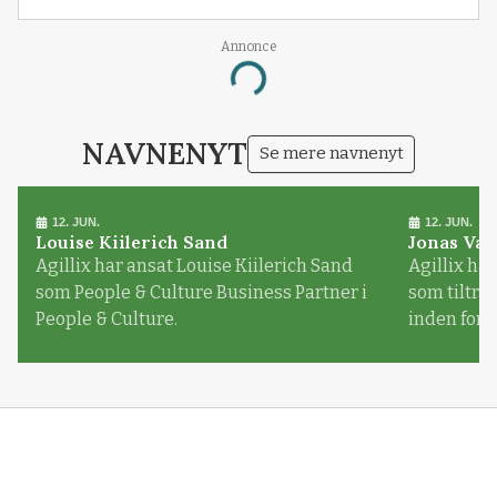
Annonce
Loading...
NAVNENYT
Se mere navnenyt
12. JUN.
12. JUN.
Louise Kiilerich Sand
Jonas Val
Agillix har ansat Louise Kiilerich Sand
Agillix har
som People & Culture Business Partner i
som tiltr
People & Culture.
inden for