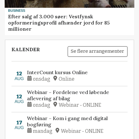
BUSINESS
Efter salg af 3.000 søer: Vestfynsk
opformeringsprofil afhænder jord for 85
millioner
KALENDER
Se flere arrangementer
InterCount kursus Online
12
AUG
onsdag
Online
Webinar – Fordelene ved løbende
12
aflevering af bilag
AUG
onsdag
Webinar - ONLINE
Webinar – Kom i gang med digital
17
bogføring
AUG
mandag
Webinar - ONLINE