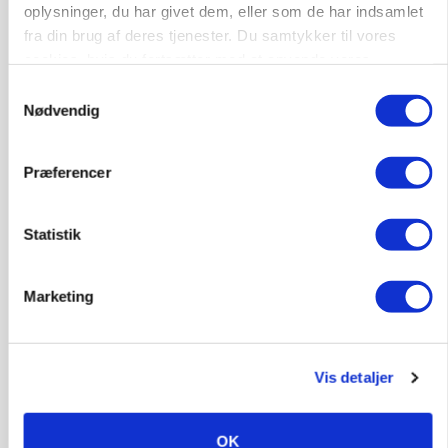
oplysninger, du har givet dem, eller som de har indsamlet
fra din brug af deres tjenester. Du samtykker til vores
cookies, hvis du fortsætter med at anvende vores
hjemmeside.
Samtykkevalg
Nødvendig
Præferencer
BUSINESS
Statistik
32.500 stipladser skifter slagteri: En af landets
største producenter sender nu grisene til
Danish Crown
Marketing
Vis detaljer
OK