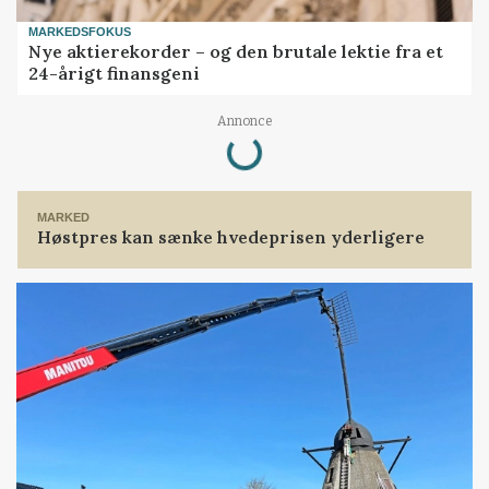
MARKEDSFOKUS
Nye aktierekorder – og den brutale lektie fra et
24-årigt finansgeni
Annonce
Loading...
MARKED
Høstpres kan sænke hvedeprisen yderligere