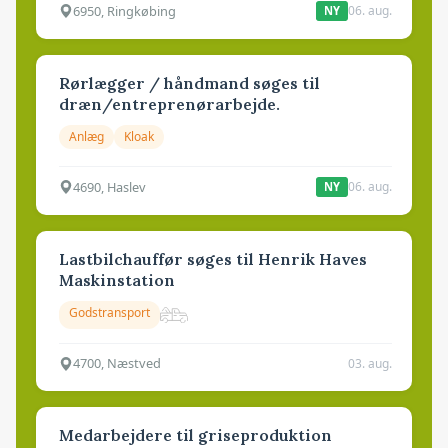
6950, Ringkøbing
06. aug.
NY
Rørlægger / håndmand søges til
dræn/entreprenørarbejde.
Anlæg
Kloak
4690, Haslev
06. aug.
NY
Lastbilchauffør søges til Henrik Haves
Maskinstation
Godstransport
4700, Næstved
03. aug.
Medarbejdere til griseproduktion