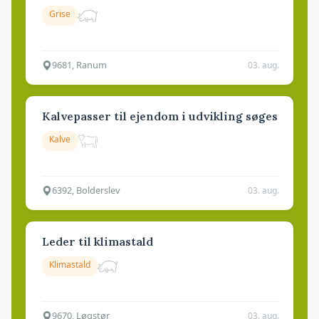
Grise
9681, Ranum
03. aug.
Kalvepasser til ejendom i udvikling søges
Kalve
6392, Bolderslev
03. aug.
Leder til klimastald
Klimastald
9670, Løgstør
03. aug.