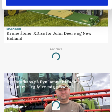
MASKINER
Krone åbner XDisc for John Deere og New
Holland
Annonce
Loading...
PLANTER
Kvælstofkaos på Fyn lammer landmænds
såplaner: - Jeg føler mig pisset på
Annonce
Loading...