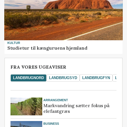
KULTUR
Studietur til kænguruens hjemland
FRA VORES UGEAVISER
LANDBRUGNORD
LANDBRUGSYD
LANDBRUGFYN
LAND
ARRANGEMENT
Markvandring sætter fokus på
elefantgræs
BUSINESS