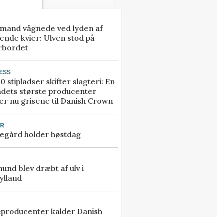
mand vågnede ved lyden af
ende kvier: Ulven stod på
rbordet
ESS
0 stipladser skifter slagteri: En
ndets største producenter
r nu grisene til Danish Crown
UR
egård holder høstdag
 hund blev dræbt af ulv i
ylland
eproducenter kalder Danish