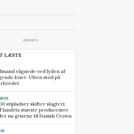
Annonce
T LÆSTE
dmand vågnede ved lyden af
gende kvier: Ulven stod på
erbordet
NESS
00 stipladser skifter slagteri:
f landets største producenter
er nu grisene til Danish Crown
UR