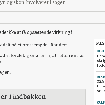
yn og skøn involveret i sagen
e ikke at få opsættende virkning i
MES
ddelt på et pressemøde i Randers.
ULVE
d vi foreløbig erfarer – i, at retten ønsker
Lan
skri
n.
fod
sagen.
BUSI
32.5
En a
send
der i indbakken
KULT