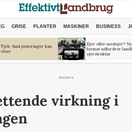
ÆG
GRISE
PLANTER
MASKINER
BUSINESS
J
Ejer eller medejer? Ny
Tjek: Små justeringer kan
format udfordrer land
relser
ejerstruktur
Annonce
ttende virkning i
agen