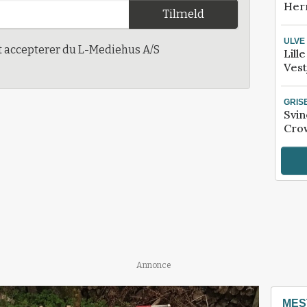
Her
Tilmeld
ULVE
t accepterer du L-Mediehus A/S
Lill
Vest
GRIS
Svin
Crow
Annonce
MES