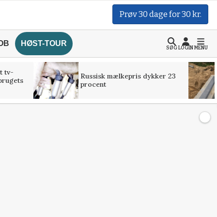
Prøv 30 dage for 30 kr.
OB
HØST-TOUR
SØG
LOGIN
MENU
t tv-
Russisk mælkepris dykker 23
brugets
procent