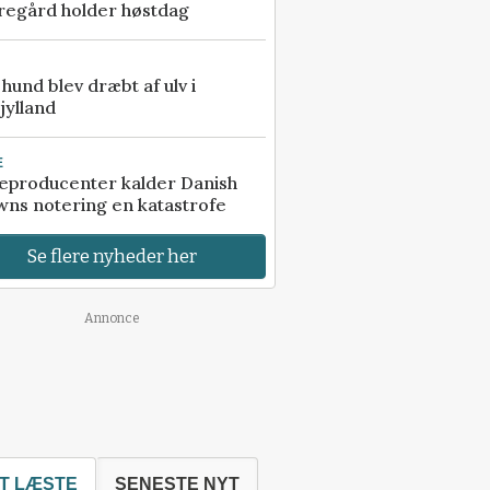
regård holder høstdag
e hund blev dræbt af ulv i
jylland
E
eproducenter kalder Danish
ns notering en katastrofe
Se flere nyheder her
Annonce
T LÆSTE
SENESTE NYT