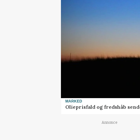
MARKED
Olieprisfald og fredshåb sen
Annonce