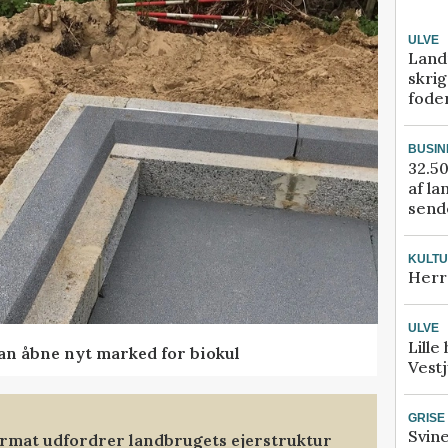
ULVE
Land
skrig
fode
BUSIN
32.50
af la
sende
KULT
Herr
ULVE
Lille
kan åbne nyt marked for biokul
Vestj
GRISE
Svin
format udfordrer landbrugets ejerstruktur