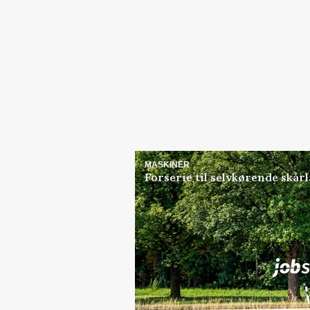
MASKINER
Forserie til selvkørende skår
Jobs
i samarbejde med