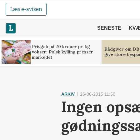
Læs e-avisen
SENESTE
KV
Prisgab på 20 kroner pr. kg
Rådgiver om DB-
vokser: Polsk kylling presser
give store bespa
markedet
ARKIV
26-06-2015 11:50
Ingen opsæ
gødningss