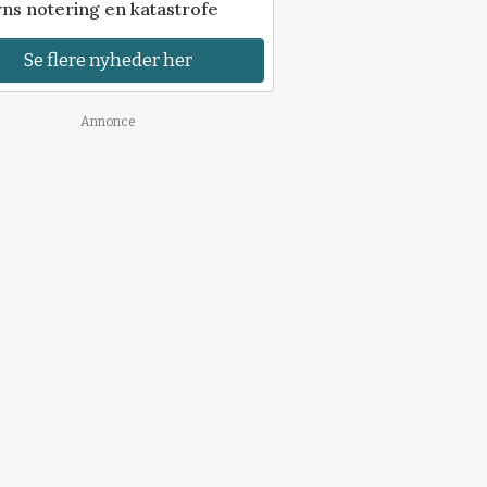
ns notering en katastrofe
Se flere nyheder her
Annonce