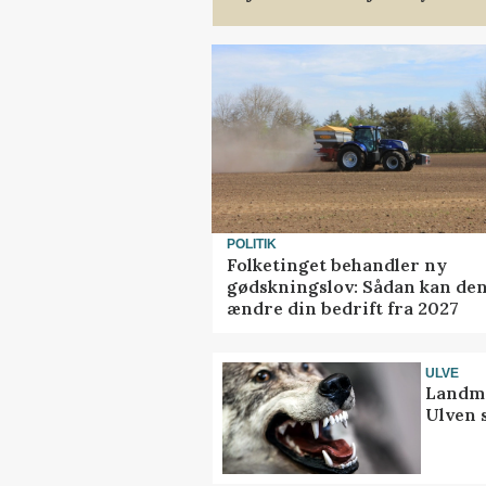
POLITIK
Folketinget behandler ny
gødskningslov: Sådan kan de
ændre din bedrift fra 2027
ULVE
Landma
Ulven 