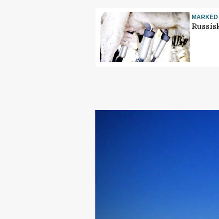
MARKED
Russis