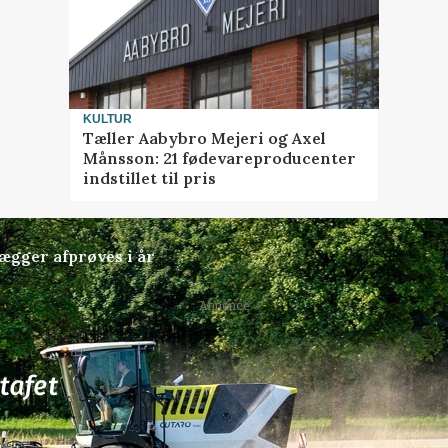
KULTUR
Tæller Aabybro Mejeri og Axel
Månsson: 21 fødevareproducenter
indstillet til pris
lægger afprøves i år
Annonce
77
ledige stillinger