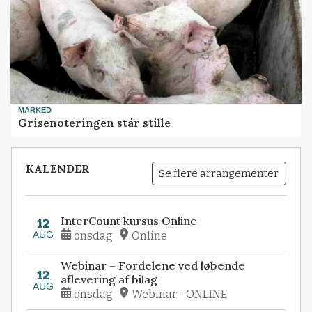
MARKED
Grisenoteringen står stille
KALENDER
Se flere arrangementer
InterCount kursus Online
12
AUG
onsdag
Online
Webinar – Fordelene ved løbende
12
aflevering af bilag
AUG
onsdag
Webinar - ONLINE