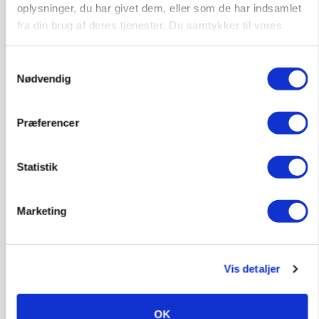
oplysninger, du har givet dem, eller som de har indsamlet
fra din brug af deres tjenester. Du samtykker til vores
KVÆG
Snart kan man søge tilskud til naturprojekter
cookies, hvis du fortsætter med at anvende vores
hjemmeside.
Samtykkevalg
Nødvendig
Præferencer
Statistik
Marketing
PLANTER
Før såmaskinen kører: Her er efterårets største
skadedyrsrisici
Vis detaljer
OK