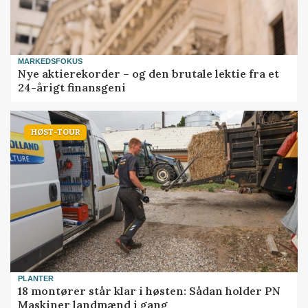
MARKEDSFOKUS
Nye aktierekorder – og den brutale lektie fra et
24-årigt finansgeni
HØST-TOUR
PLANTER
18 montører står klar i høsten: Sådan holder PN
Maskiner landmænd i gang