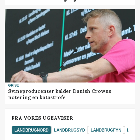
GRISE
Svineproducenter kalder Danish Crowns
notering en katastrofe
FRA VORES UGEAVISER
LANDBRUGNORD
LANDBRUGSYD
LANDBRUGFYN
LAND