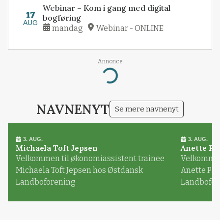
Webinar – Kom i gang med digital
17
bogføring
AUG
mandag
Webinar - ONLINE
Annonce
Loading...
NAVNENYT
Se mere navnenyt
3. AUG.
3. AUG.
Michaela Toft Jepsen
Anette Pl
Velkommen til økonomiassistent trainee
Velkommen 
Michaela Toft Jepsen hos Østdansk
Anette Pl
Landboforening
Landbofor