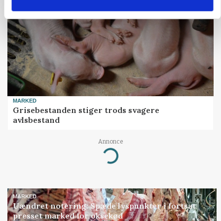
MARKED
Grisebestanden stiger trods svagere
avlsbestand
Annonce
Loading...
MARKED
Uændret notering: Spæde lyspunkter i fortsat
presset marked for oksekød