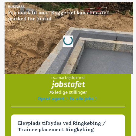
BUSINESS
Fra mark til mur: Byggeriet kan åbne nyt
marked for biokul
Loading...
Annonce
Jobs
i samarbejde med
76
ledige stillinger
Opret agent
Se alle jobs
Elevplads tilbydes ved Ringkøbing /
Trainee placement Ringkøbing