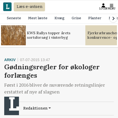
Læs e-avisen
LOGIN
MENU
Seneste
Mest læste
Kvæg
Grise
Planter
Mask
KWS Rallys topper årets
Fjerkræbranchen:
sortsforsøg i vinterbyg
konkurrence- og
ARKIV
07-07-2015 13:47
Gødningsregler for økologer
forlænges
Først i 2016 bliver de nuværende retningslinjer
erstattet af nye af slagsen
Redaktionen