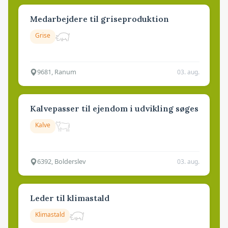
Medarbejdere til griseproduktion
Grise
9681, Ranum
03. aug.
Kalvepasser til ejendom i udvikling søges
Kalve
6392, Bolderslev
03. aug.
Leder til klimastald
Klimastald