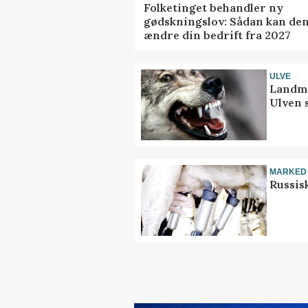
Folketinget behandler ny
gødskningslov: Sådan kan de
ændre din bedrift fra 2027
ULVE
Landma
Ulven 
MARKED
Russis