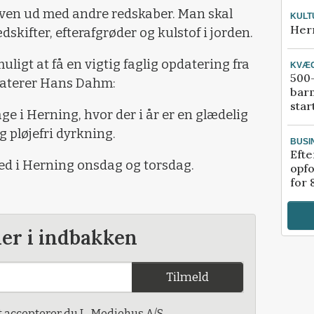
ploven ud med andre redskaber. Man skal
KULT
Her
skifter, efterafgrøder og kulstof i jorden.
ligt at få en vigtig faglig opdatering fra
KVÆ
500-
taterer Hans Dahm:
bar
star
age i Herning, hvor der i år er en glædelig
pløjefri dyrkning.
BUSI
Efte
ed i Herning onsdag og torsdag.
opfo
for 
der i indbakken
Tilmeld
t accepterer du L-Mediehus A/S