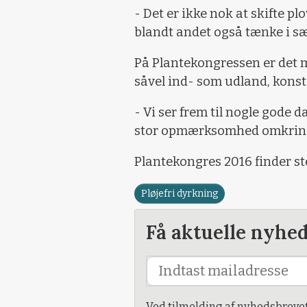
- Det er ikke nok at skifte 
blandt andet også tænke i sæd
På Plantekongressen er det mu
såvel ind- som udland, kons
- Vi ser frem til nogle gode d
stor opmærksomhed omkring 
Plantekongres 2016 finder st
Pløjefri dyrkning
Få aktuelle nyhe
Ved tilmelding af nyhedsbreve