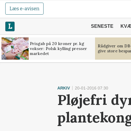
Læs e-avisen
SENESTE
KV
Prisgab på 20 kroner pr. kg
Rådgiver om DB-
vokser: Polsk kylling presser
give store bespa
markedet
ARKIV
20-01-2016 07:30
Pløjefri d
plantekon