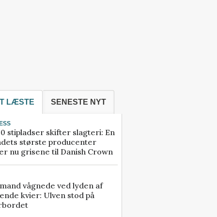
T LÆSTE
SENESTE NYT
ESS
0 stipladser skifter slagteri: En
ndets største producenter
r nu grisene til Danish Crown
mand vågnede ved lyden af
ende kvier: Ulven stod på
rbordet