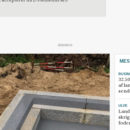
Annonce
MES
BUSIN
32.50
af la
sende
ULVE
Land
skrig
fode