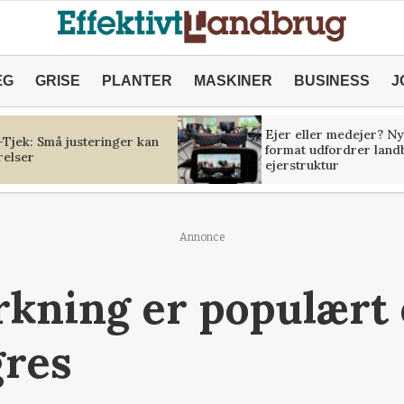
ÆG
GRISE
PLANTER
MASKINER
BUSINESS
J
Ejer eller medejer? Ny
Tjek: Små justeringer kan
format udfordrer land
relser
ejerstruktur
Annonce
yrkning er populært
gres