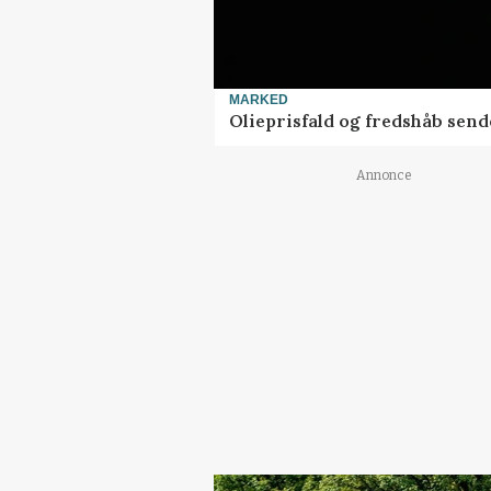
MARKED
Olieprisfald og fredshåb sen
Annonce