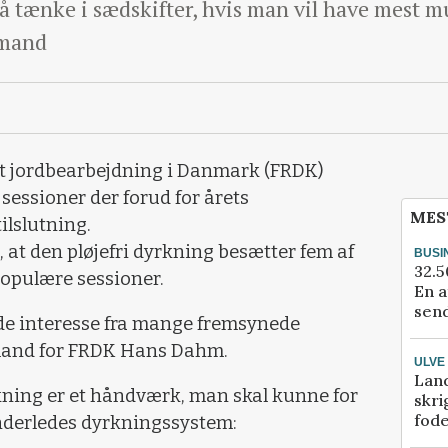
 tænke i sædskifter, hvis man vil have mest mul
rmand
t jordbearbejdning i Danmark (FRDK)
 sessioner der forud for årets
MES
ilslutning.
 at den pløjefri dyrkning besætter fem af
BUSI
32.5
populære sessioner.
En a
send
de interesse fra mange fremsynede
rmand for FRDK Hans Dahm.
ULVE
Lan
rkning er et håndværk, man skal kunne for
skri
fod
anderledes dyrkningssystem: