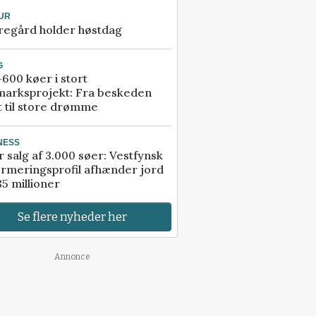
UR
regård holder høstdag
G
600 køer i stort
marksprojekt: Fra beskeden
t til store drømme
NESS
r salg af 3.000 søer: Vestfynsk
rmeringsprofil afhænder jord
85 millioner
Se flere nyheder her
Annonce