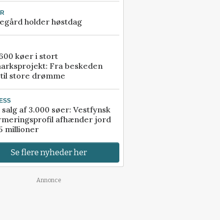
UR
egård holder høstdag
00 køer i stort
arksprojekt: Fra beskeden
 til store drømme
ESS
 salg af 3.000 søer: Vestfynsk
rmeringsprofil afhænder jord
5 millioner
Se flere nyheder her
Annonce