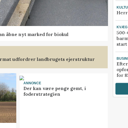
KULT
Herr
KVÆG
500-6
kan åbne nyt marked for biokul
barm
start
format udfordrer landbrugets ejerstruktur
BUSIN
Efter
opfo
for 8
ANNONCE
Der kan være penge gemt, i
foderstrategien