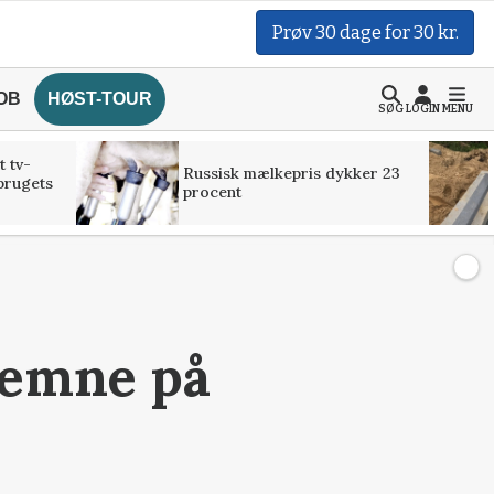
Prøv 30 dage for 30 kr.
OB
HØST-TOUR
SØG
LOGIN
MENU
t tv-
Russisk mælkepris dykker 23
brugets
procent
 emne på