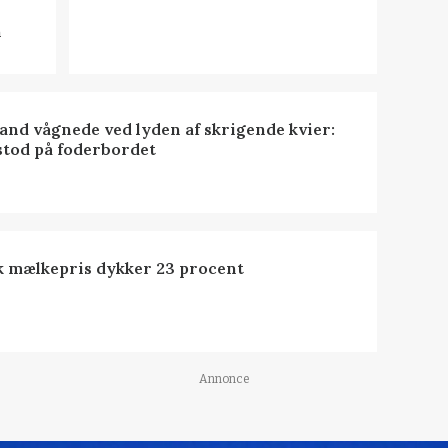
n
nd vågnede ved lyden af skrigende kvier:
stod på foderbordet
k mælkepris dykker 23 procent
Annonce