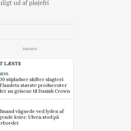
igt ud af pløjefri
Annonce
T LÆSTE
NESS
00 stipladser skifter slagteri:
f landets største producenter
er nu grisene til Danish Crown
dmand vågnede ved lyden af
gende kvier: Ulven stod på
erbordet