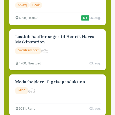
Anlæg
Kloak
4690, Haslev
06. aug.
NY
Lastbilchauffør søges til Henrik Haves
Maskinstation
Godstransport
4700, Næstved
03. aug.
Medarbejdere til griseproduktion
Grise
9681, Ranum
03. aug.