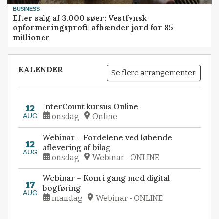
BUSINESS
Efter salg af 3.000 søer: Vestfynsk
opformeringsprofil afhænder jord for 85
millioner
KALENDER
Se flere arrangementer
InterCount kursus Online
12
AUG
onsdag
Online
Webinar – Fordelene ved løbende
12
aflevering af bilag
AUG
onsdag
Webinar - ONLINE
Webinar – Kom i gang med digital
17
bogføring
AUG
mandag
Webinar - ONLINE