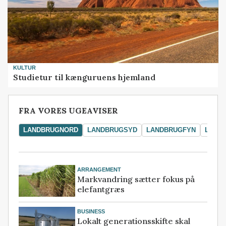
KULTUR
Studietur til kænguruens hjemland
FRA VORES UGEAVISER
LANDBRUGNORD
LANDBRUGSYD
LANDBRUGFYN
LAND
ARRANGEMENT
Markvandring sætter fokus på
elefantgræs
BUSINESS
Lokalt generationsskifte skal