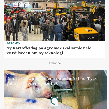
AGROMEK
Ny Kartoffeldag på Agromek skal samle hele
værdikæden om ny teknologi
Annonce
GRISE
Danish Crown slår igen i noteringsstrid: Tysk
gab er 3 kroner – ikke 4,30
Annonce
Loading...