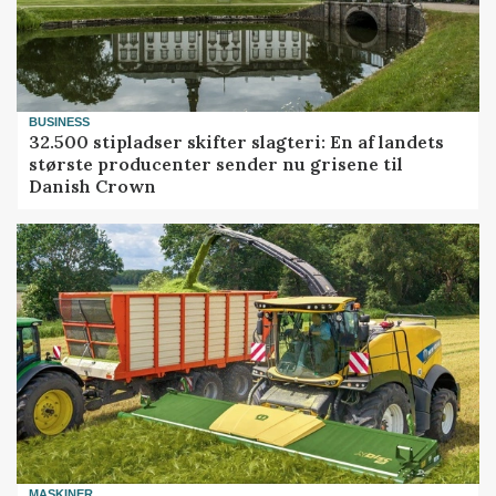
BUSINESS
32.500 stipladser skifter slagteri: En af landets
største producenter sender nu grisene til
Danish Crown
MASKINER