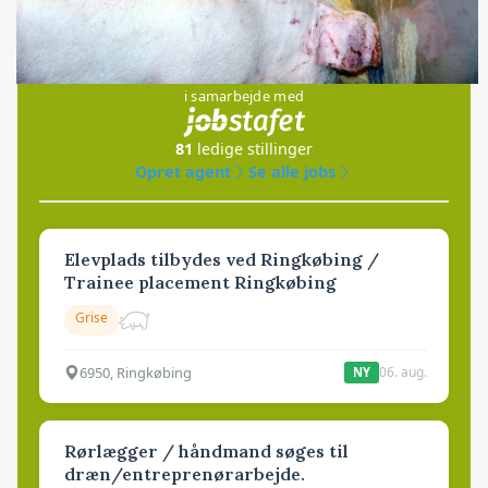
Jobs
i samarbejde med
81
ledige stillinger
Opret agent
Se alle jobs
Elevplads tilbydes ved Ringkøbing /
Trainee placement Ringkøbing
Grise
6950, Ringkøbing
06. aug.
NY
Rørlægger / håndmand søges til
dræn/entreprenørarbejde.