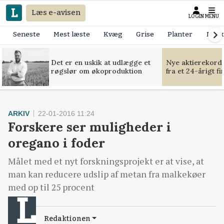
Læs e-avisen
LOGIN
MENU
Seneste
Mest læste
Kvæg
Grise
Planter
Mask
Det er en uskik at udlægge et
Nye aktierekorde
røgslør om økoproduktion
fra et 24-årigt f
ARKIV
22-01-2016 11:24
Forskere ser muligheder i
oregano i foder
Målet med et nyt forskningsprojekt er at vise, at
man kan reducere udslip af metan fra malkekøer
med op til 25 procent
Redaktionen