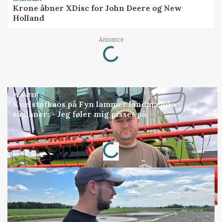
Krone åbner XDisc for John Deere og New
Holland
Loading...
Annonce
PLANTER
Kvælstofkaos på Fyn lammer landmænds
såplaner: - Jeg føler mig pisset på
Loading...
Annonce