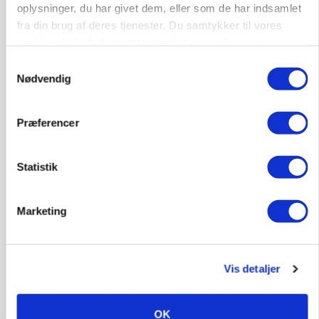
oplysninger, du har givet dem, eller som de har indsamlet
fra din brug af deres tjenester. Du samtykker til vores
cookies, hvis du fortsætter med at anvende vores
hjemmeside.
Samtykkevalg
Nødvendig
Præferencer
Statistik
MASKINER
Forserie til selvkørende skårlægger afprøves i år
Marketing
Annonce
ARRANGEMENT
Markvandring sætter fokus på elefantgræs
Vis detaljer
Loading...
Annonce
OK