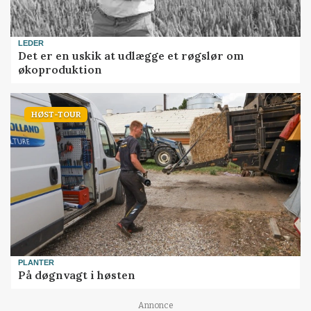
LEDER
Det er en uskik at udlægge et røgslør om
økoproduktion
HØST-TOUR
PLANTER
På døgnvagt i høsten
Loading...
Annonce