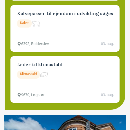
Kalvepasser til ejendom i udvikling søges
Kalve
6392, Bolderslev
03. aug.
Leder til klimastald
Klimastald
9670, Løgstør
03. aug.