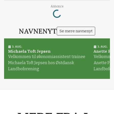
Loading...
Annonce
NAVNENYT
Se mere navnenyt
3. AUG.
3. AUG.
Michaela Toft Jepsen
Anette Pl
Velkommen til økonomiassistent trainee
Velkommen 
Michaela Toft Jepsen hos Østdansk
Anette Pl
Landboforening
Landbofor