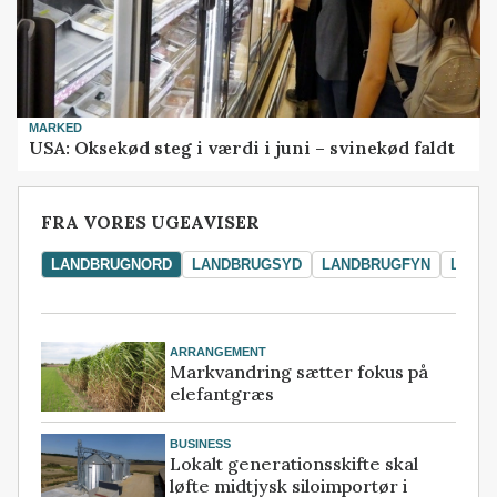
MARKED
USA: Oksekød steg i værdi i juni – svinekød faldt
FRA VORES UGEAVISER
LANDBRUGNORD
LANDBRUGSYD
LANDBRUGFYN
LAND
ARRANGEMENT
Markvandring sætter fokus på
elefantgræs
BUSINESS
Lokalt generationsskifte skal
løfte midtjysk siloimportør i