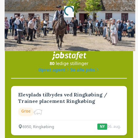
Annonce
Loading...
Jobs
i samarbejde med
80
ledige stillinger
Opret agent
Se alle jobs
Elevplads tilbydes ved Ringkøbing /
Trainee placement Ringkøbing
Grise
6950, Ringkøbing
06. aug.
NY