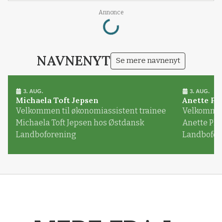
Loading...
Annonce
NAVNENYT
Se mere navnenyt
3. AUG.
3. AUG.
Michaela Toft Jepsen
Anette Pl
Velkommen til økonomiassistent trainee
Velkommen 
Michaela Toft Jepsen hos Østdansk
Anette Pl
Landboforening
Landbofor