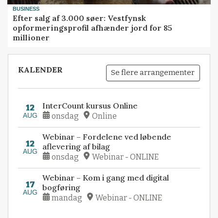
BUSINESS
Efter salg af 3.000 søer: Vestfynsk
opformeringsprofil afhænder jord for 85
millioner
KALENDER
Se flere arrangementer
InterCount kursus Online
12
AUG
onsdag
Online
Webinar – Fordelene ved løbende
12
aflevering af bilag
AUG
onsdag
Webinar - ONLINE
Webinar – Kom i gang med digital
17
bogføring
AUG
mandag
Webinar - ONLINE