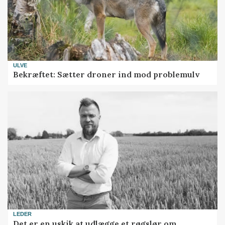
ULVE
Bekræftet: Sætter droner ind mod problemulv
LEDER
Det er en uskik at udlægge et røgslør om