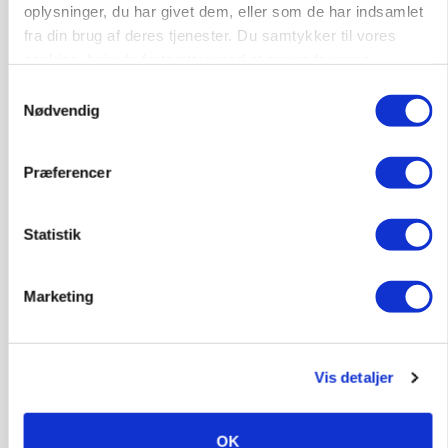
oplysninger, du har givet dem, eller som de har indsamlet
Annonce
fra din brug af deres tjenester. Du samtykker til vores
cookies, hvis du fortsætter med at anvende vores
hjemmeside.
Samtykkevalg
Nødvendig
Præferencer
Statistik
MASKINER
Marketing
Forserie til selvkørende skårlægger afprøves i år
Annonce
Vis detaljer
ARRANGEMENT
Markvandring sætter fokus på elefantgræs
OK