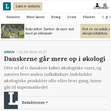
Læs e-avisen
LOGIN
MENU
Seneste
Mest læste
Kvæg
Grise
Planter
Mask
Bekræftet: Sætter droner ind
Det er en uskik 
mod problemulv
økoproduktion
ARKIV
01-03-2016 10:27
Danskerne går mere op i økologi
Otte ud af ti danskere køber økologiske varer, og
næsten hver anden indkøbskurv indeholder
økologiske produkter ofte eller hver gang, turen
går til supermarkedet
Redaktionen