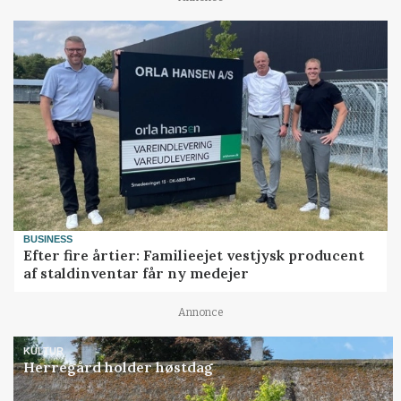
BUSINESS
Efter fire årtier: Familieejet vestjysk producent
af staldinventar får ny medejer
Annonce
KULTUR
Herregård holder høstdag