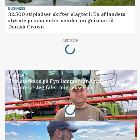
BUSINESS
32.500 stipladser skifter slagteri: En af landets
største producenter sender nu grisene til
Danish Crown
Loading...
Annonce
PLANTER
Kvælstofkaos på Fyn lammer landmænds
såplaner: - Jeg føler mig pisset på
Loading...
Annonce