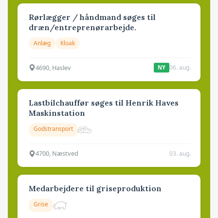
Rørlægger / håndmand søges til
dræn/entreprenørarbejde.
Anlæg
Kloak
4690, Haslev
06. aug.
NY
Lastbilchauffør søges til Henrik Haves
Maskinstation
Godstransport
4700, Næstved
03. aug.
Medarbejdere til griseproduktion
Grise