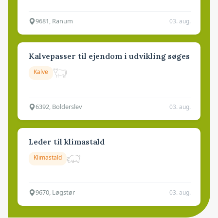
9681, Ranum
03. aug.
Kalvepasser til ejendom i udvikling søges
Kalve
6392, Bolderslev
03. aug.
Leder til klimastald
Klimastald
9670, Løgstør
03. aug.