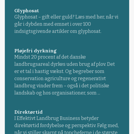
Glyphosat
Glyphosat – gift eller guld? Læs med her, når vi
går i dybden med emnet i over 100
indsigtsgivende artikler om glyphosat.
Pløjefri dyrkning
Mindst 20 procent af det danske
landbrugsareal dyrkes uden brug af plov. Det
er et tal i hastig vækst. Og begreber som
conservation agriculture og regenerativt
landbrug vinder frem – også i det politiske
landskab og hos organisationer, som ...
Direktørtid
I Effektivt Landbrug Business betyder
direktørtid fordybelse og perspektiv. Følg med,
når vi stiller skarpt på topcheferne i de største