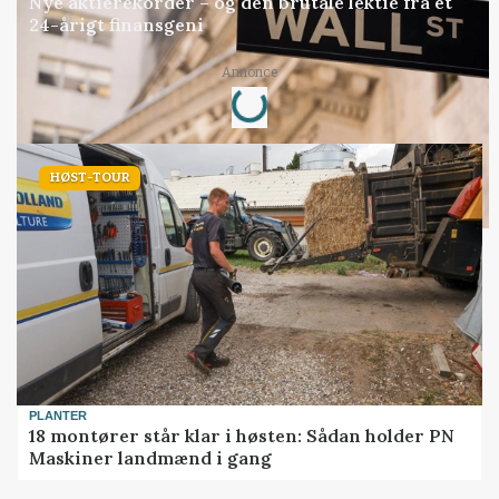
Nye aktierekorder – og den brutale lektie fra et
24-årigt finansgeni
Loading...
Annonce
HØST-TOUR
PLANTER
18 montører står klar i høsten: Sådan holder PN
Maskiner landmænd i gang