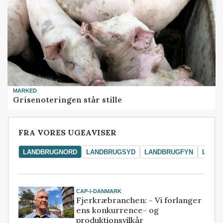
MARKED
Grisenoteringen står stille
FRA VORES UGEAVISER
LANDBRUGNORD
LANDBRUGSYD
LANDBRUGFYN
LAND
CAP-I-DANMARK
Fjerkræbranchen: - Vi forlanger
ens konkurrence- og
produktionsvilkår