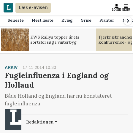
Læs e-avisen
LOGIN
MENU
Seneste
Mest læste
Kvæg
Grise
Planter
Mask
KWS Rallys topper årets
Fjerkræbranchen:
sortsforsøg i vinterbyg
konkurrence- og
ARKIV
17-11-2014 10:30
Fugleinfluenza i England og
Holland
Både Holland og England har nu konstateret
fugleinfluenza
Redaktionen