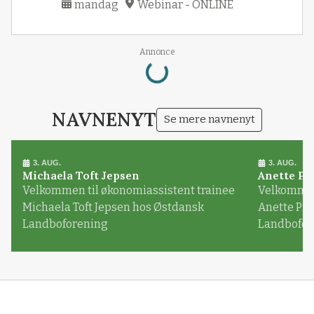
mandag
Webinar - ONLINE
Loading...
Annonce
NAVNENYT
Se mere navnenyt
3. AUG.
3. AUG.
Michaela Toft Jepsen
Anette Pl
Velkommen til økonomiassistent trainee
Velkommen 
Michaela Toft Jepsen hos Østdansk
Anette Pl
Landboforening
Landbofor