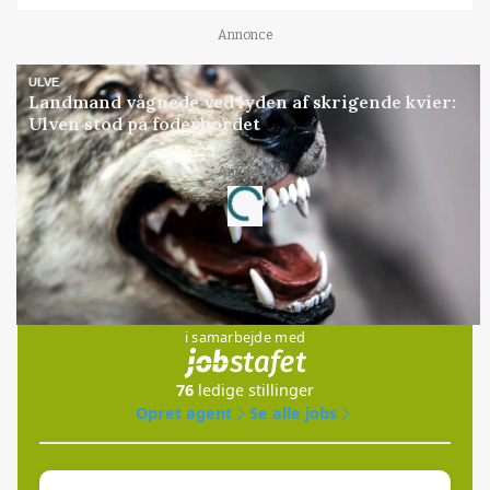
Annonce
ULVE
Landmand vågnede ved lyden af skrigende kvier:
Ulven stod på foderbordet
Annonce
Loading...
Jobs
i samarbejde med
76
ledige stillinger
Opret agent
Se alle jobs