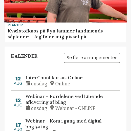
PLANTER
Kvælstofkaos på Fyn lammer landmænds
såplaner: - Jeg føler mig pisset på
KALENDER
Se flere arrangementer
InterCount kursus Online
12
AUG
onsdag
Online
Webinar – Fordelene ved løbende
12
aflevering af bilag
AUG
onsdag
Webinar - ONLINE
Webinar – Kom i gang med digital
17
bogføring
AUG