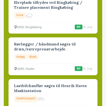
Elevplads tilbydes ved Ringkøbing /
Trainee placement Ringkøbing
Grise
6950, Ringkøbing
06. aug.
NY
Rørlægger / håndmand søges til
dræn/entreprenørarbejde.
Anlæg
Kloak
4690, Haslev
06. aug.
NY
Lastbilchauffør søges til Henrik Haves
Maskinstation
Godstransport