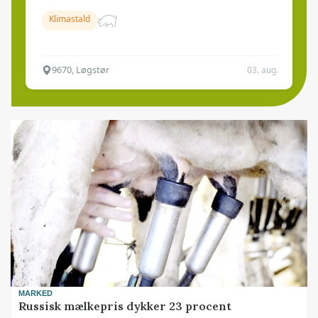
Klimastald
9670, Løgstør
03. aug.
MARKED
Russisk mælkepris dykker 23 procent