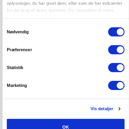
oplysninger, du har givet dem, eller som de har indsamlet
fra din brug af deres tjenester. Du samtykker til vores
cookies, hvis du fortsætter med at anvende vores
MARKED
hjemmeside.
Samtykkevalg
Grisebestanden stiger trods svagere
Nødvendig
avlsbestand
Præferencer
Statistik
Marketing
Vis detaljer
MARKED
Uændret notering: Spæde lyspunkter i fortsat
presset marked for oksekød
OK