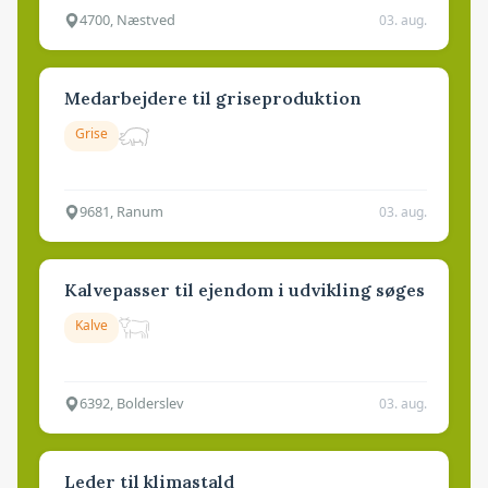
4700, Næstved
03. aug.
Medarbejdere til griseproduktion
Grise
9681, Ranum
03. aug.
Kalvepasser til ejendom i udvikling søges
Kalve
6392, Bolderslev
03. aug.
Leder til klimastald