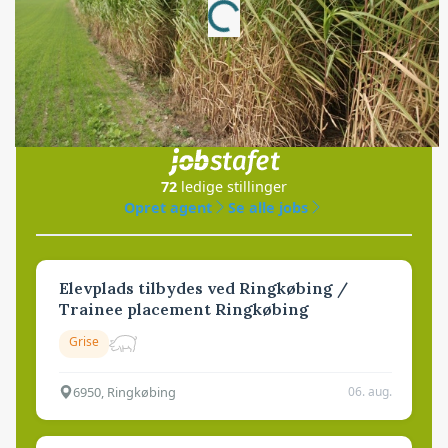
Loading...
Jobs
i samarbejde med
72
ledige stillinger
Opret agent
Se alle jobs
Elevplads tilbydes ved Ringkøbing /
Trainee placement Ringkøbing
Grise
6950, Ringkøbing
06. aug.