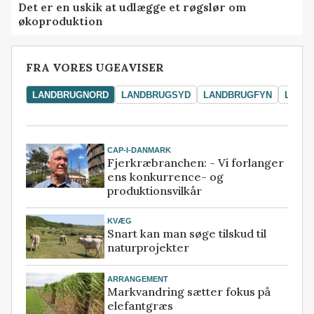
Det er en uskik at udlægge et røgslør om
økoproduktion
FRA VORES UGEAVISER
LANDBRUGNORD
LANDBRUGSYD
LANDBRUGFYN
LAND
CAP-I-DANMARK
Fjerkræbranchen: - Vi forlanger
ens konkurrence- og
produktionsvilkår
KVÆG
Snart kan man søge tilskud til
naturprojekter
ARRANGEMENT
Markvandring sætter fokus på
elefantgræs