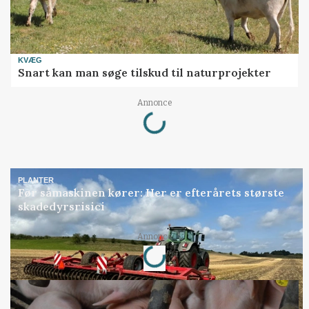
KVÆG
Snart kan man søge tilskud til naturprojekter
Loading...
Annonce
PLANTER
Før såmaskinen kører: Her er efterårets største
skadedyrsrisici
Loading...
Annonce