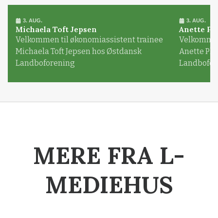
3. AUG.
3. AUG.
Michaela Toft Jepsen
Anette Pl
Velkommen til økonomiassistent trainee
Velkommen 
Michaela Toft Jepsen hos Østdansk
Anette Pl
Landboforening
Landbofor
MERE FRA L-
MEDIEHUS