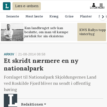
Læs e-avisen
LOGIN
MENU
Seneste
Mest læste
Kvæg
Grise
Planter
Mask
Kun landbruget selv kan
KWS Rallys toppe
beslutte, om man vil kæmpe
vinterbyg
juridisk for sin eksistens
ARKIV
21-08-2014 08:58
Et skridt nærmere en ny
nationalpark
Forslaget til Nationalpark Skjoldungernes Land
ved Roskilde Fjord bliver nu sendt i offentlig
høring
Redaktionen