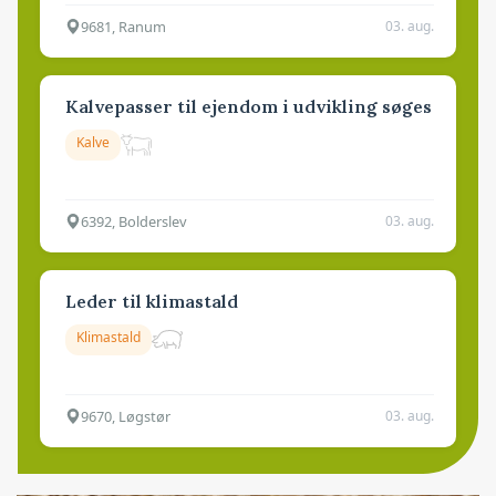
9681, Ranum
03. aug.
Kalvepasser til ejendom i udvikling søges
Kalve
6392, Bolderslev
03. aug.
Leder til klimastald
Klimastald
9670, Løgstør
03. aug.