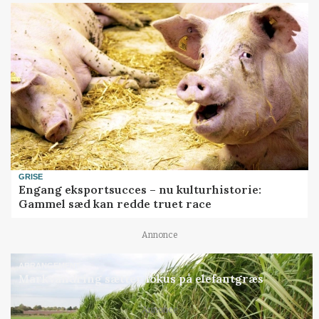
GRISE
Engang eksportsucces – nu kulturhistorie:
Gammel sæd kan redde truet race
Annonce
ARRANGEMENT
Markvandring sætter fokus på elefantgræs
Annonce