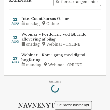
KALENDER
Se flere arrangementer
InterCount kursus Online
12
AUG
onsdag
Online
Webinar – Fordelene ved løbende
12
aflevering af bilag
AUG
onsdag
Webinar - ONLINE
Webinar – Kom i gang med digital
17
bogføring
AUG
mandag
Webinar - ONLINE
Loading...
Annonce
NAVNENYT
Se mere navnenyt