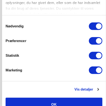
oplysninger, du har givet dem, eller som de har indsamlet
Annonce
fra din brug af deres tjenester. Du samtykker til vores
cookies, hvis du fortsætter med at anvende vores
hjemmeside.
Samtykkevalg
Nødvendig
Præferencer
Statistik
MARKED
Marketing
Russisk mælkepris dykker 23 procent
Annonce
Vis detaljer
BUSINESS
Fra mark til mur: Byggeriet kan åbne nyt
marked for biokul
OK