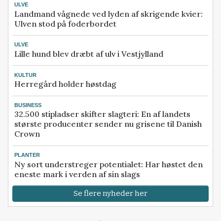
ULVE
Landmand vågnede ved lyden af skrigende kvier:
Ulven stod på foderbordet
ULVE
Lille hund blev dræbt af ulv i Vestjylland
KULTUR
Herregård holder høstdag
BUSINESS
32.500 stipladser skifter slagteri: En af landets
største producenter sender nu grisene til Danish
Crown
PLANTER
Ny sort understreger potentialet: Har høstet den
eneste mark i verden af sin slags
Se flere nyheder her