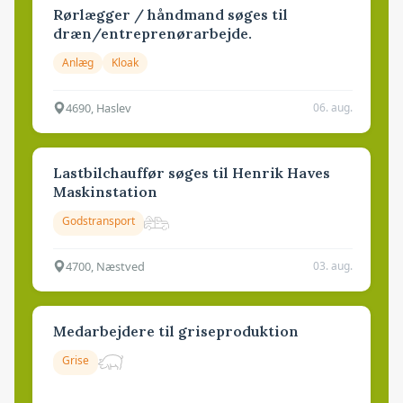
Rørlægger / håndmand søges til
dræn/entreprenørarbejde.
Anlæg
Kloak
4690, Haslev
06. aug.
Lastbilchauffør søges til Henrik Haves
Maskinstation
Godstransport
4700, Næstved
03. aug.
Medarbejdere til griseproduktion
Grise